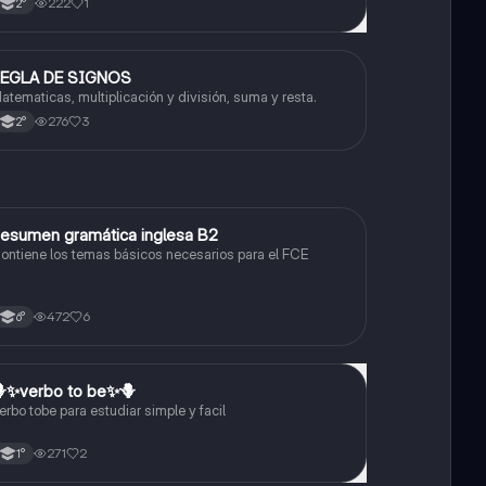
222
1
2°
EGLA DE SIGNOS
Matemáticas
atematicas, multiplicación y división, suma y resta.
276
3
2°
esumen gramática inglesa B2
Inglés
ontiene los temas básicos necesarios para el FCE
472
6
6°
✨️verbo to be✨️🪻
Inglés
erbo tobe para estudiar simple y facil
271
2
1°