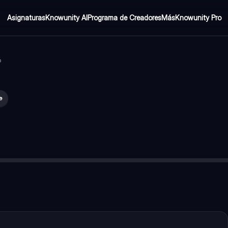
Asignaturas
Knowunity AI
Programa de Creadores
Más
Knowunity Pro
6
e