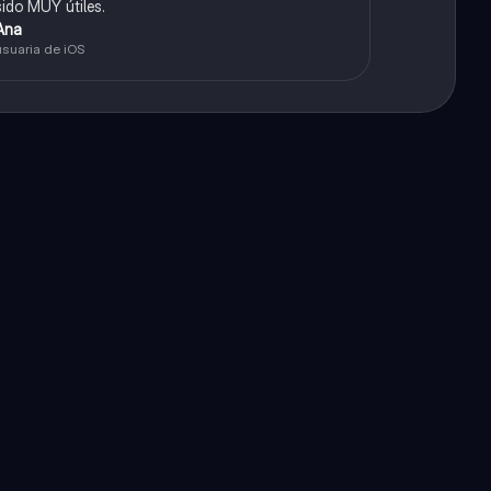
sido MUY útiles.
Ana
usuaria de iOS