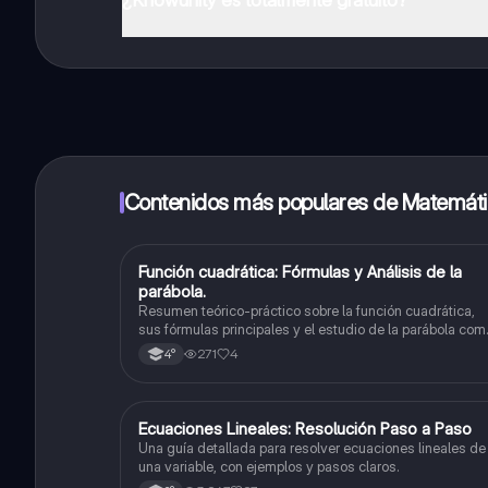
¡Sí lo es! Tienes acceso totalmente gratuito a todo e
inmeditamente. Puedes ganar dinero utilizando la apli
Contenidos más populares de Matemát
Función cuadrática: Fórmulas y Análisis de la
Matemáticas
parábola.
Resumen teórico-práctico sobre la función cuadrática,
sus fórmulas principales y el estudio de la parábola com
representación gráfica.Incluye desarrollo de la forma
271
4
4°
general, cálculo de raíces, vértice y elementos
fundamentales para su interpretación
Ecuaciones Lineales: Resolución Paso a Paso
Matemáticas
Una guía detallada para resolver ecuaciones lineales de
una variable, con ejemplos y pasos claros.