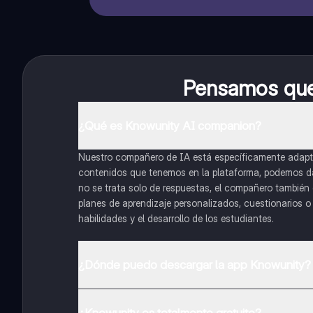
Pensamos que 
¿Qué es Knowunity AI companion?
Nuestro compañero de IA está específicamente adapta
contenidos que tenemos en la plataforma, podemos dar 
no se trata solo de respuestas, el compañero también g
planes de aprendizaje personalizados, cuestionarios 
habilidades y el desarrollo de los estudiantes.
¿Dónde puedo descargar la app Knowunity?
Puedes descargar la app en Google Play Store y Apple
¿Knowunity es totalmente gratuito?