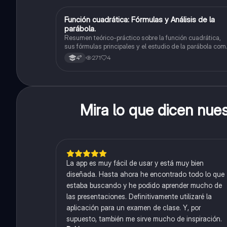
Función cuadrática: Fórmulas y Análisis de la
Matemáticas
parábola.
Resumen teórico-práctico sobre la función cuadrática,
sus fórmulas principales y el estudio de la parábola com
representación gráfica.Incluye desarrollo de la forma
271
4
4°
general, cálculo de raíces, vértice y elementos
fundamentales para su interpretación
Mira lo que dicen nue
La app es muy fácil de usar y está muy bien
diseñada. Hasta ahora he encontrado todo lo que
estaba buscando y he podido aprender mucho de
las presentaciones. Definitivamente utilizaré la
aplicación para un examen de clase. Y, por
supuesto, también me sirve mucho de inspiración.