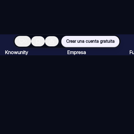
0
Crear una cuenta gratuita
Knowunity
Empresa
F
Página de inicio
Ofertas de empleo
Re
Ayuda
Programa de Creadores
Ch
Seguridad
Kit de prensa
Ta
Iniciar sesión
Cu
Áreas de conocimiento
Re
Ex