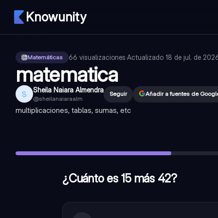
Knowunity
66
visualizaciones
·
Actualizado
18 de jul. de 202
Matemáticas
matematica
Sheila Naiara Almendra
S
Seguir
Añadir a fuentes de Googl
@
sheilanaiaraalm
multiplicaciones, tablas, sumas, etc
¿Cuánto es 15 más 42?
—
57
¿Cuál es la suma de 67 y 23?
—
90
¿Cuál es el resultado de multiplicar 7 por 8?
—
56
¿Cuánto es 15 más 42?