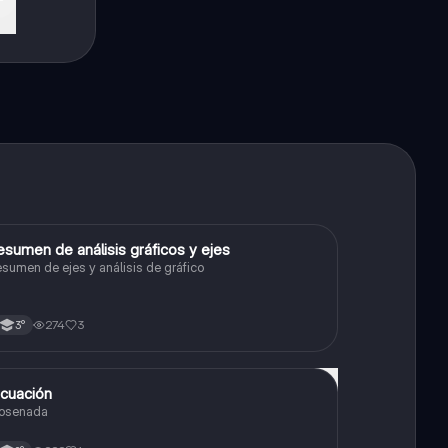
esumen de análisis gráficos y ejes
Matemáticas
esumen de ejes y análisis de gráfico
274
3
3°
cuación
Matemáticas
osenada