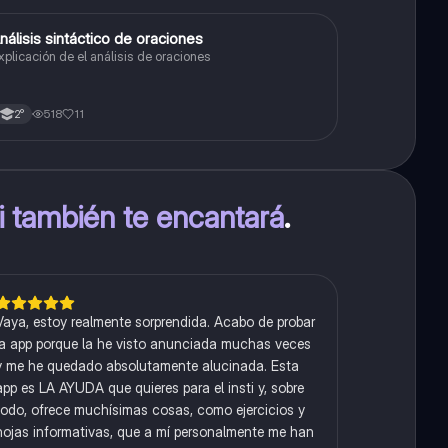
nálisis sintáctico de oraciones
Lengua
xplicación de el análisis de oraciones
518
11
2°
ti también te encantará
.
Vaya, estoy realmente sorprendida. Acabo de probar
la app porque la he visto anunciada muchas veces
y me he quedado absolutamente alucinada. Esta
app es LA AYUDA que quieres para el insti y, sobre
todo, ofrece muchísimas cosas, como ejercicios y
hojas informativas, que a mí personalmente me han