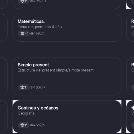
495
11
1°
Matemáticas.
R
Matemáticas
Tema de geometria 4 año.
M
114
1
4°
Simple present
R
Inglés
Estructura del present simple/simple present
C
483
7
1°
Contines y océanos

Geografía
Geografía
V
435
2
1°