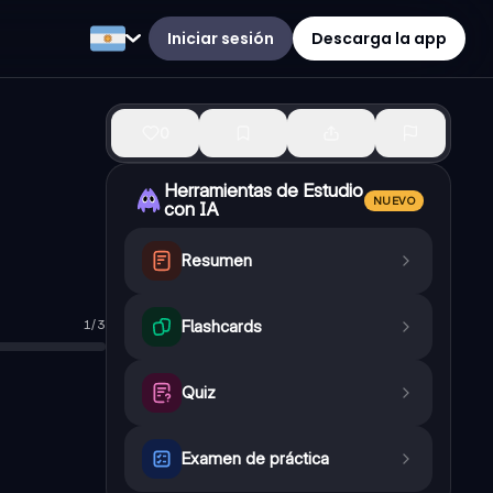
Iniciar sesión
Descarga la app
0
Herramientas de Estudio
NUEVO
con IA
Resumen
1
/
3
Flashcards
Quiz
Examen de práctica