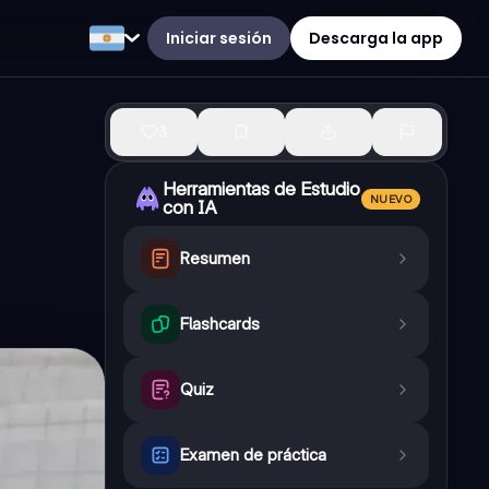
Iniciar sesión
Descarga la app
3
Herramientas de Estudio
NUEVO
con IA
Resumen
Flashcards
Quiz
Examen de práctica