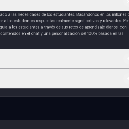
do a las necesidades de los estudiantes. Basándonos en los millones 
a los estudiantes respuestas realmente significativas y relevantes. Pe
uía a los estudiantes a través de sus retos de aprendizaje diarios, con
o contenidos en el chat y una personalización del 100% basada en las
 App Store.
l contenido de la app, puedes chatear con otros alumnos y recibir ayuda
cación, que te permitirá acceder a determinadas funciones.