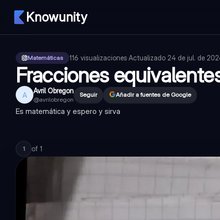
Knowunity
116
visualizaciones
·
Actualizado
24 de jul. de 20
Matemáticas
Fracciones equivalentes
Avril Obregon
A
Seguir
Añadir a fuentes de Google
@
avrilobregon
Es matemática y espero y sirva
of
1
1