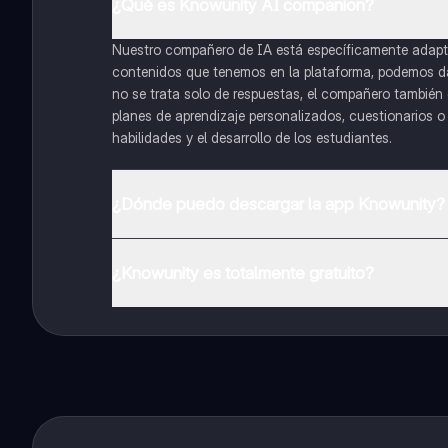
¿Qué es Knowunity AI companion?
Nuestro compañero de IA está específicamente adapta
contenidos que tenemos en la plataforma, podemos dar 
no se trata solo de respuestas, el compañero también g
planes de aprendizaje personalizados, cuestionarios 
habilidades y el desarrollo de los estudiantes.
¿Dónde puedo descargar la app Knowunity?
Puedes descargar la app en Google Play Store y Apple
¿Knowunity es totalmente gratuito?
¡Sí lo es! Tienes acceso totalmente gratuito a todo e
inmeditamente. Puedes ganar dinero utilizando la apli