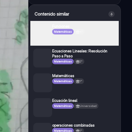
Contenido similar
6
Funciones
Matemáticas
4°
Ecuaciones Lineales: Resolución
Paso a Paso
Matemáticas
2°
Matemáticas
Matemáticas
1°
Ecuación lineal
Matemáticas
Universidad
operaciones combinadas
Matemáticas
1°