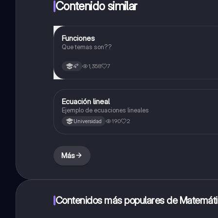
Contenido similar
Funciones
Matemáticas
Que temas son??
1,358
7
4°
Ecuación lineal
Matemáticas
Ejemplo de ecuaciones lineales
190
2
Universidad
Más
Contenidos más populares de Matemát