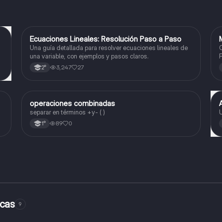
Ecuaciones Lineales: Resolución Paso a Paso
Matemáticas
Una guía detallada para resolver ecuaciones lineales de
C
una variable, con ejemplos y pasos claros.
F
3,247
27
2°
operaciones combinadas
Matemáticas
separar en términos +y- ( )
89
0
1°
icas
9