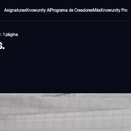
Asignaturas
Knowunity AI
Programa de Creadores
Más
Knowunity Pro
26
·
1 página
.