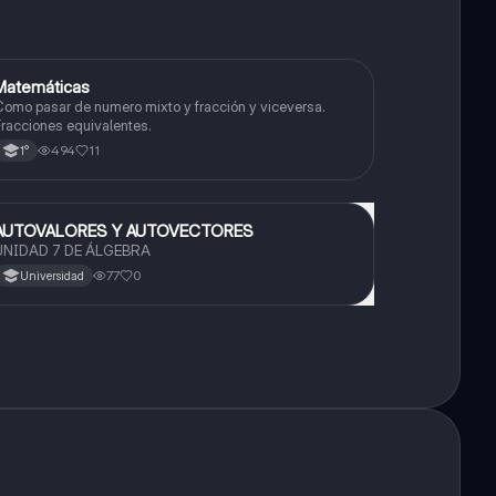
Matemáticas
Matemáticas
omo pasar de numero mixto y fracción y viceversa.
racciones equivalentes.
494
11
1°
AUTOVALORES Y AUTOVECTORES
Matemáticas
UNIDAD 7 DE ÁLGEBRA
77
0
Universidad