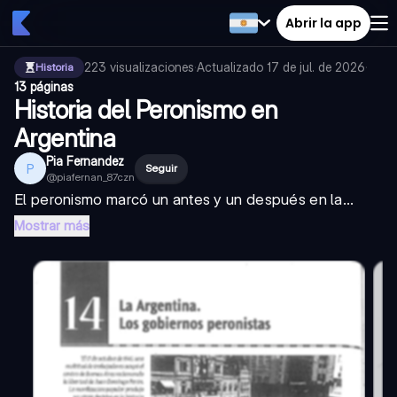
Abrir la app
223
visualizaciones
·
Actualizado
17 de jul. de 2026
·
Historia
13 páginas
Historia del Peronismo en
Argentina
Pia Fernandez
P
Seguir
@
piafernan_87czn
El peronismo marcó un antes y un después en la...
Mostrar más