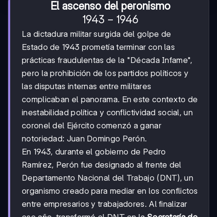
El ascenso del peronismo
1943-
1943
−
1946
1946
La dictadura militar surgida del golpe de
Estado de 1943 prometía terminar con las
prácticas fraudulentas de la "Década Infame",
pero la prohibición de los partidos políticos y
las disputas internas entre militares
complicaban el panorama. En este contexto de
inestabilidad política y conflictividad social, un
coronel del Ejército comenzó a ganar
notoriedad: Juan Domingo Perón.
En 1943, durante el gobierno de Pedro
Ramírez, Perón fue designado al frente del
Departamento Nacional del Trabajo (DNT), un
organismo creado para mediar en los conflictos
entre empresarios y trabajadores. Al finalizar
ese año, transformó el DNT en la
Secretaría de