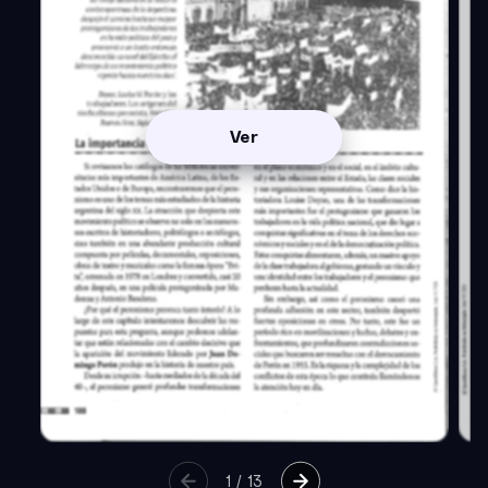
Ver
1
/
13