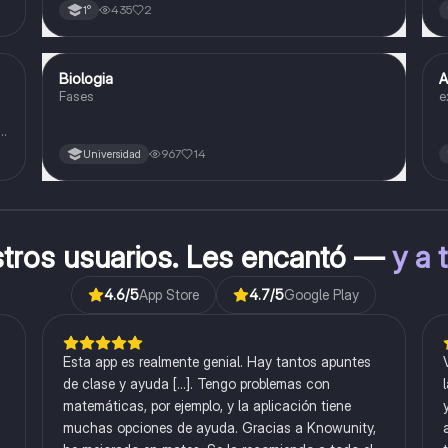
435
2
1°
Biologia
A
Biología
Fases
e
o
967
14
Universidad
stros usuarios. Les encantó —
y a 
4.6
/5
App Store
4.7
/5
Google Play
Esta app es realmente genial. Hay tantos apuntes
de clase y ayuda [...]. Tengo problemas con
matemáticas, por ejemplo, y la aplicación tiene
muchas opciones de ayuda. Gracias a Knowunity,