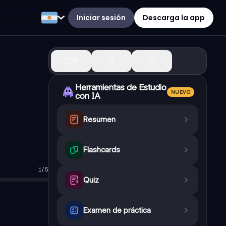
Iniciar sesión
Descarga la app
0
Herramientas de Estudio
NUEVO
con IA
Resumen
Flashcards
1
/
5
nologías y la producción en fábricas.
Quiz
dustrial.
icas.
 en busca de trabajo en las fábricas.
Examen de práctica
no de obra asalariada.