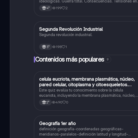
ideológicas. Guerra total. Consecuencias. Tensiones en
europa. Inicio de la guerra.
199
2
4°
Segunda Revolución Industrial
Historia
Segunda revolución industrial.
198
1
3°
Contenidos más populares
9
C
celula eucriota, membrana plasmática, núcleo,
Biología
pared celular, citoplasma y citoesqueletos.
nombre se las partes de la celula eucariota
Este quiz evalúa tu conocimiento sobre la célula
eucariota, incluyendo la membrana plasmática, núcleo,
pared celular, citoplasma y citoesqueleto.
490
0
2°
Geografía 1er año
Geografía
definición geografía-coordenadas geográficas-
meridianos-paralelos-definición latitud y longitud-