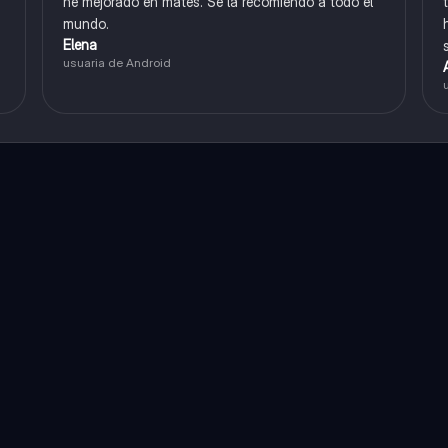
he mejorado en mates. Se la recomiendo a todo el
mundo.
Elena
usuaria de Android