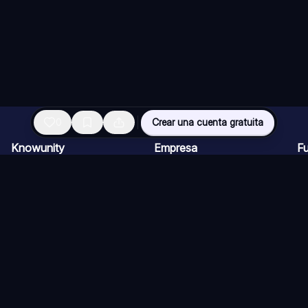
0
Crear una cuenta gratuita
Knowunity
Empresa
F
Página de inicio
Ofertas de empleo
Re
Ayuda
Programa de Creadores
Ch
Seguridad
Kit de prensa
Ta
Iniciar sesión
Cu
Áreas de conocimiento
Re
Ex