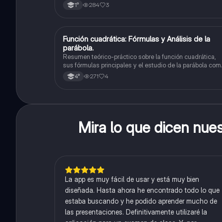
elementos del mapa-definición mapa-localización
284
3
1°
relativa y absoluta
Función cuadrática: Fórmulas y Análisis de la
Matemáticas
parábola.
Resumen teórico-práctico sobre la función cuadrática,
sus fórmulas principales y el estudio de la parábola com
representación gráfica.Incluye desarrollo de la forma
271
4
4°
general, cálculo de raíces, vértice y elementos
fundamentales para su interpretación
Mira lo que dicen nue
La app es muy fácil de usar y está muy bien
diseñada. Hasta ahora he encontrado todo lo que
estaba buscando y he podido aprender mucho de
las presentaciones. Definitivamente utilizaré la