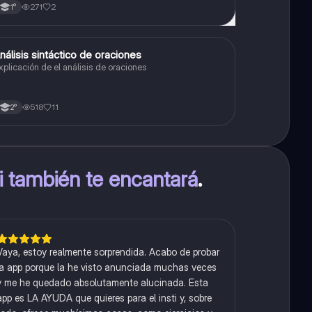
271
2
1°
A
nálisis sintáctico de oraciones
Lengua
xplicación de el análisis de oraciones
518
11
2°
ti también te encantará
.
Vaya, estoy realmente sorprendida. Acabo de probar
la app porque la he visto anunciada muchas veces
y me he quedado absolutamente alucinada. Esta
app es LA AYUDA que quieres para el insti y, sobre