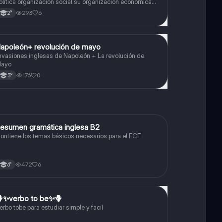
olítica organización social su organización económica
u y organización religiosa
293
6
2°
apoleón+ revolución de mayo
Historia
nvasiones inglesas de Napoleón + La revolución de
ayo
176
0
3°
esumen gramática inglesa B2
Inglés
ontiene los temas básicos necesarios para el FCE
472
6
6°
✨️verbo to be✨️🪻
Inglés
erbo tobe para estudiar simple y facil