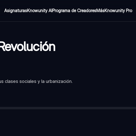
Asignaturas
Knowunity AI
Programa de Creadores
Más
Knowunity Pro
Revolución
us clases sociales y la urbanización.
cambios económicos y sociales por la introducción de nuevas tec
 de producción (fábricas, tierras, capital) durante la Revolución In
 que vendía su fuerza de trabajo a cambio de un salario en las fábr
ento de las ciudades debido a la migración de personas del campo
l?
—
La producción en masa en fábricas, utilizando máquinas y ma