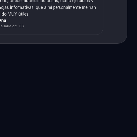
todo, ofrece muchísimas cosas, como ejercicios y
hojas informativas, que a mí personalmente me han
sido MUY útiles.
Ana
usuaria de iOS