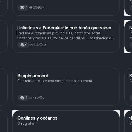
p
s
304
4
1°
Unitarios vs. Federales: lo que tenés que saber
N
Historia
Incluye Autonomías provinciales, conflictos entre
I
unitarios y federales, rol de los caudillos, Constitución de
M
1826, figura de Dorrego y hegemonía de Rosas, resumen,
605
13
3°
comparaciones y línea del tiempo.
Simple present
R
Inglés
Estructura del present simple/simple present
C
483
7
1°
Contines y océanos

Geografía
Geografía
V