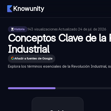
Knowunity
143
visualizaciones
·
Actualizado
24 de jul. de 2026
Historia
Conceptos Clave de la 
Industrial
Añadir a fuentes de Google
Explora los términos esenciales de la Revolución Industrial, s
¿Qué fue la Revolución Industrial?
—
Un período de grandes 
¿Qué es la burguesía?
—
La clase social dueña de los medios
¿Quiénes eran los proletarios?
—
La clase social trabajadora
¿Qué significa urbanización en este contexto?
—
El crecimi
¿Cuál fue una característica clave de la producción industria