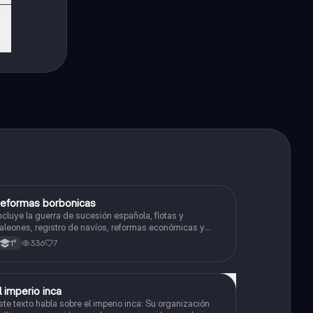
eformas borbonicas
Historia
ncluye la guerra de sucesión española, flotas y
aleones, registro de navíos, reformas económicas y
irreinatos
336
7
1°
l imperio inca
Historia
ste texto habla sobre el imperio inca: Su organización