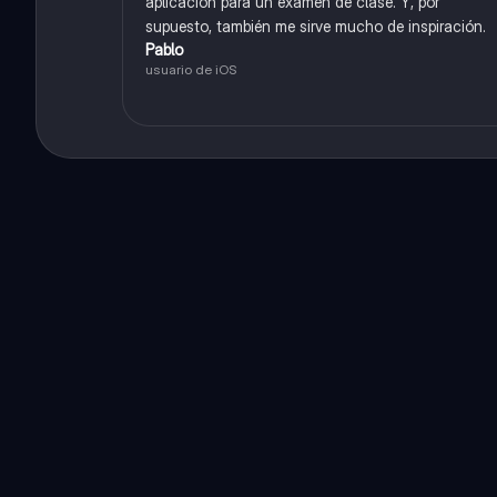
aplicación para un examen de clase. Y, por
supuesto, también me sirve mucho de inspiración.
Pablo
usuario de iOS