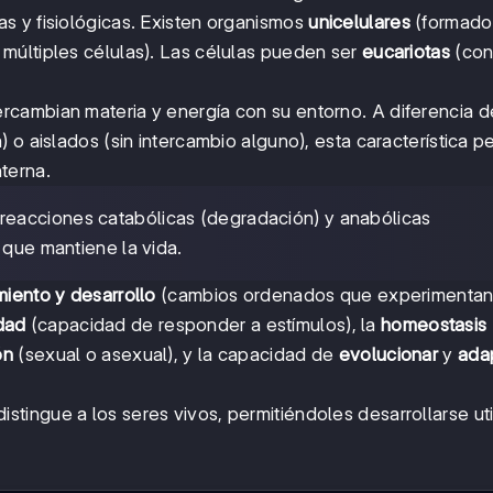
s y fisiológicas. Existen organismos
unicelulares
(formado
últiples células). Las células pueden ser
eucariotas
(con
rcambian materia y energía con su entorno. A diferencia d
 o aislados (sin intercambio alguno), esta característica p
terna.
 reacciones catabólicas (degradación) y anabólicas
 que mantiene la vida.
miento y desarrollo
(cambios ordenados que experimentan
idad
(capacidad de responder a estímulos), la
homeostasis
ón
(sexual o asexual), y la capacidad de
evolucionar
y
ada
istingue a los seres vivos, permitiéndoles desarrollarse ut