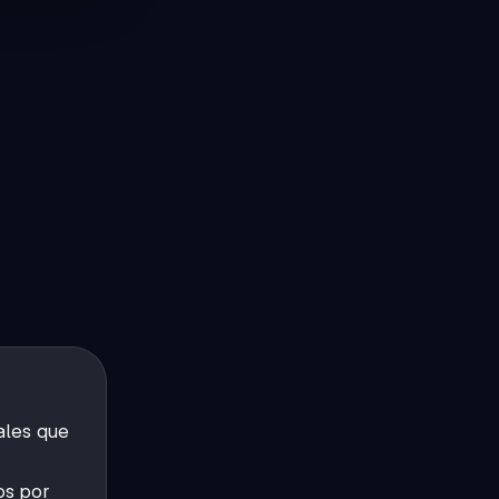
ales que
os por