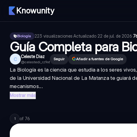
Knowunity
223
visualizaciones
·
Actualizado
22 de jul. de 2026
·
7
Biología
Guía Completa para Biol
Celeste Diaz
C
Seguir
Añadir a fuentes de Google
@
celestedi_rz9xt
La Biología es la ciencia que estudia a los seres vivos
de la Universidad Nacional de La Matanza te guiará d
mecanismos...
Mostrar más
of
76
1