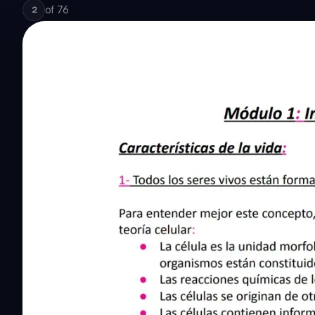
of
76
2