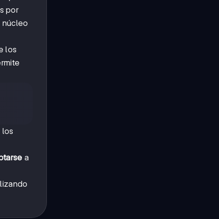
s por
 núcleo
e los
ermite
 los
ptarse
a
ilizando