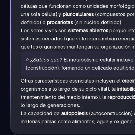
células que funcionan como unidades morfológica
una sola célula) y
pluricelulares
(compuestos por m
definido) o
procariotas
(sin núcleo definido).
Los seres vivos son
sistemas abiertos
porque inte
sistemas cerrados (que solo intercambian energía)
que los organismos mantengan su organización in
⭐
¿Sabías que?
El metabolismo celular incluye
(construcción), formando un delicado equilibrio
Otras características esenciales incluyen el
creci
organismos a lo largo de su ciclo vital), la
irritabil
(mantenimiento del medio interno), la
reproducci
lo largo de generaciones.
La capacidad de
autopoiesis
(autoconstrucción) d
materias primas como alimentos, agua y oxígeno.