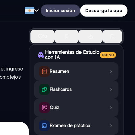
Iniciar sesión
Descarga la app
10
Herramientas de Estudio
NUEVO
con IA
del ingreso
Resumen
complejos
Flashcards
Quiz
Examen de práctica