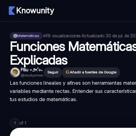
Knowunity
498
visualizaciones
·
Actualizado
30 de jul. de 2
Matemáticas
Funciones Matemáticas:
Explicadas
Piliu ⋆౨ৎ˚⟡˖ ࣪
Seguir
Añadir a fuentes de Google
@
studyymee
Las funciones lineales y afines son herramientas mate
variables mediante rectas. Entender sus característica
tus estudios de matemáticas.
of
1
1