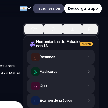
Iniciar sesión
Descarga la app
2
Herramientas de Estudio
NUEVO
con IA
Resumen
nes entre
Flashcards
y avanzar en
Quiz
Examen de práctica