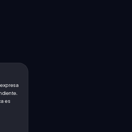
 expresa
ndiente.
ca es