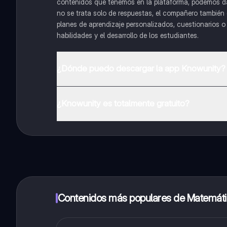
contenidos que tenemos en la plataforma, podemos dar 
no se trata solo de respuestas, el compañero también g
planes de aprendizaje personalizados, cuestionarios 
habilidades y el desarrollo de los estudiantes.
¿Dónde puedo descargar la app Knowunity?
Puedes descargar la app en Google Play Store y Apple
¿Knowunity es totalmente gratuito?
¡Sí lo es! Tienes acceso totalmente gratuito a todo e
inmeditamente. Puedes ganar dinero utilizando la apli
Contenidos más populares de Matemát