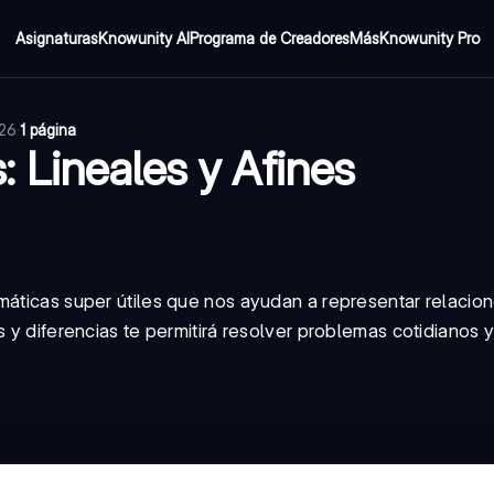
Asignaturas
Knowunity AI
Programa de Creadores
Más
Knowunity Pro
026
·
1 página
 Lineales y Afines
máticas super útiles que nos ayudan a representar relacio
s y diferencias te permitirá resolver problemas cotidianos 