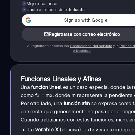
Mejora tus notas
Únete a millones de estudiantes
Regístrarse con correo electrónico
Al registrarte aceptas las
Condiciones del servicio
y la
Política 
privacidad
.
Funciones Lineales y Afines
Una
función lineal
es un caso especial donde la r
x
como f
= mx, donde m representa la pendiente o
x
Por otro lado, una
función afín
se expresa como f
una recta que generalmente no pasa por el origen,
Cuando trabajamos con estas funciones, manejam
La
variable X
(abscisa): es la variable indepe