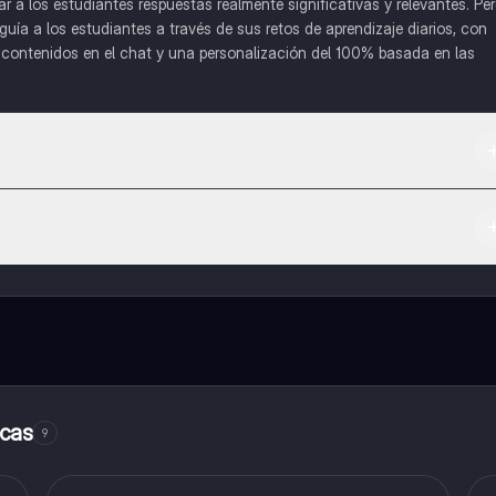
a los estudiantes respuestas realmente significativas y relevantes. Pe
uía a los estudiantes a través de sus retos de aprendizaje diarios, con
o contenidos en el chat y una personalización del 100% basada en las
 App Store.
l contenido de la app, puedes chatear con otros alumnos y recibir ayuda
cación, que te permitirá acceder a determinadas funciones.
icas
9