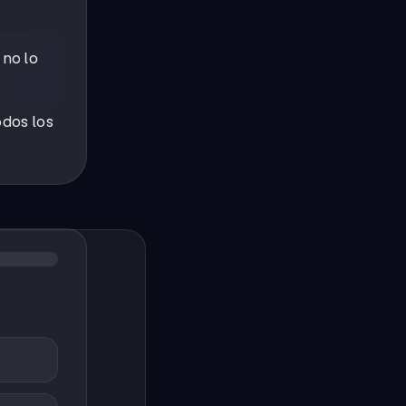
 no lo
odos los