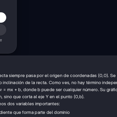
de
ecta siempre pasa por el origen de coordenadas (0,0). Se
 inclinación de la recta. Como ves, no hay término indepe
x
= mx + b, donde b puede ser cualquier número. Su gráfi
x
 sino que corta al eje Y en el punto (0,b).
os dos variables importantes:
ndiente que forma parte del dominio