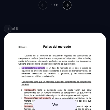
1
/
8
of
8
1
Ver