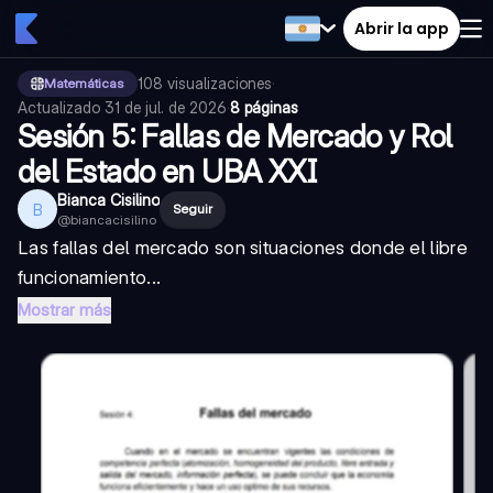
Abrir la app
108
visualizaciones
·
Matemáticas
Actualizado
31 de jul. de 2026
·
8 páginas
Sesión 5: Fallas de Mercado y Rol
del Estado en UBA XXI
Bianca Cisilino
B
Seguir
@
biancacisilino
Las fallas del mercado son situaciones donde el libre
funcionamiento...
Mostrar más