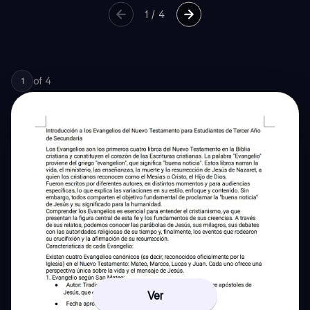
1
/
4
of
4
1
Ver