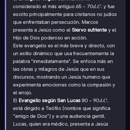
65-
65
−
70
.
.
considerado el más antiguo
y fue
d
C
70
escrito principalmente para cristianos no judíos
d.C.
que enfrentaban persecución. Marcos
presenta a Jesús como el
Siervo sufriente
y el
Hijo de Dios poderoso en acción.
Este evangelio es el más breve y directo, con
un estilo dinámico que usa frecuentemente la
palabra "inmediatamente". Se enfoca más en
las obras y milagros de Jesús que en sus
discursos, mostrando un Jesús humano que
experimenta emociones como la compasión y
el enojo.
80-
80
−
90
.
.
El
Evangelio según San Lucas
d
C
90
está dirigido a Teófilo (nombre que significa
d.C.
"amigo de Dios") y a una audiencia gentil.
Lucas, quien era médico, presenta a Jesús