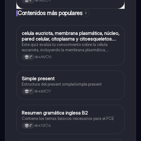
142
1
4°
Contenidos más populares
9
C
celula eucriota, membrana plasmática, núcleo,
Biología
pared celular, citoplasma y citoesqueletos.
nombre se las partes de la celula eucariota
Este quiz evalúa tu conocimiento sobre la célula
eucariota, incluyendo la membrana plasmática,
núcleo, pared celular, citoplasma y citoesqueleto.
490
0
2°
Simple present
Inglés
Estructura del present simple/simple present
483
7
1°
Resumen gramática inglesa B2
Inglés
Contiene los temas básicos necesarios para el FCE
472
6
6°