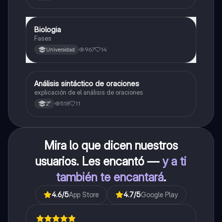
forma general, cálculo de raíces, vértice y elementos
fundamentales para su interpretación
Biologia
Biología
Fases
967
14
Universidad
Análisis sintáctico de oraciones
Lengua
explicación de el análisis de oraciones
518
11
2°
Mira lo que dicen nuestros
usuarios. Les encantó —
y a ti
también te encantará
.
4.6
/5
App Store
4.7
/5
Google Play