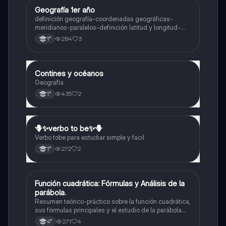
Geografía 1er año
Geografía
definición geografía-coordenadas geográficas-
meridianos-paralelos-definición latitud y longitud-
elementos del mapa-definición mapa-localización
284
3
1°
relativa y absoluta
Contines y océanos
Geografía
Geografía
435
2
1°
🪻✨️verbo to be✨️🪻
Inglés
Verbo tobe para estudiar simple y facil
272
2
1°
Función cuadrática: Fórmulas y Análisis de la
Matemáticas
parábola.
Resumen teórico-práctico sobre la función cuadrática,
sus fórmulas principales y el estudio de la parábola
como representación gráfica.Incluye desarrollo de la
271
4
4°