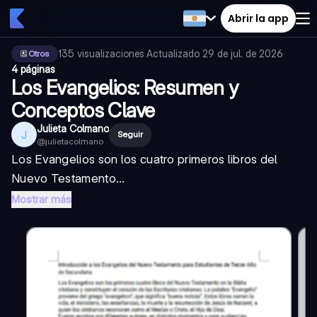
Abrir la app
135
visualizaciones
·
Actualizado
29 de jul. de 2026
·
Otros
4 páginas
Los Evangelios: Resumen y
Conceptos Clave
Julieta Colmano
J
Seguir
@
julietacolmano
Los Evangelios son los cuatro primeros libros del
Nuevo Testamento...
Mostrar más