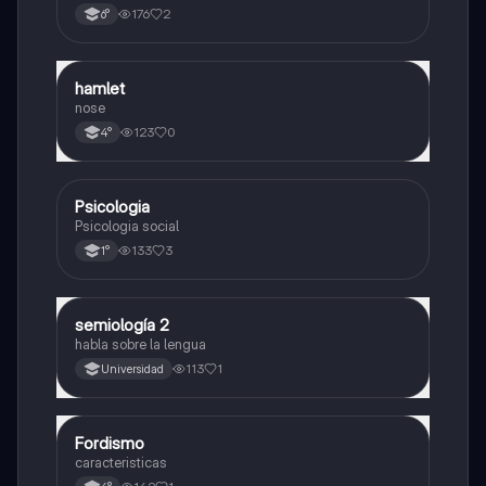
176
2
6°
hamlet
Otros
nose
123
0
4°
Psicologia
Otros
Psicologia social
133
3
1°
semiología 2
Otros
habla sobre la lengua
113
1
Universidad
Fordismo
Otros
caracteristicas