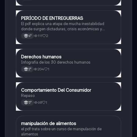
PERÍODO DE ENTREGUERRAS
Historia
El pdf explica una etapa de mucha inestabilidad
donde surgen dictaduras, crisis económicas y
tensiones que terminan provocando una guerra a nivel
111
2
4°
mundial. También analiza los cambios políticos y
sociales que ocurrieron en ese tiempo.
Derechos humanos
Otros
Infografía de los 30 derechos humanos
204
1
2°
Comportamiento Del Consumidor
Otros
Repaso
68
1
5°
manipulación de alimentos
Otros
el pdf trata sobre un curso de manipulación de
alimentos