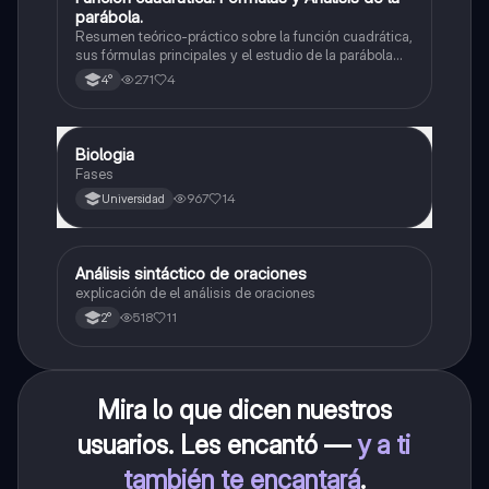
parábola.
Resumen teórico-práctico sobre la función cuadrática,
sus fórmulas principales y el estudio de la parábola
como representación gráfica.Incluye desarrollo de la
271
4
4°
forma general, cálculo de raíces, vértice y elementos
fundamentales para su interpretación
Biologia
Biología
Fases
967
14
Universidad
Análisis sintáctico de oraciones
Lengua
explicación de el análisis de oraciones
518
11
2°
Mira lo que dicen nuestros
usuarios. Les encantó —
y a ti
también te encantará
.