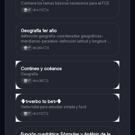
Contiene los temas básicos necesarios para el FCE
472
6
6°
Geografía 1er año
Geografía
definición geografía-coordenadas geográficas-
meridianos-paralelos-definición latitud y longitud-
elementos del mapa-definición mapa-localización
284
3
1°
relativa y absoluta
Contines y océanos
Geografía
Geografía
435
2
1°
🪻✨️verbo to be✨️🪻
Inglés
Verbo tobe para estudiar simple y facil
272
2
1°
Función cuadrática: Fórmulas y Análisis de la
Matemáticas