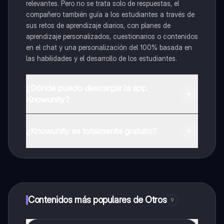
relevantes. Pero no se trata solo de respuestas, el
compañero también guía a los estudiantes a través de
sus retos de aprendizaje diarios, con planes de
aprendizaje personalizados, cuestionarios o contenidos
en el chat y una personalización del 100% basada en
las habilidades y el desarrollo de los estudiantes.
¿Dónde puedo descargar la app
Knowunity?
Puedes descargar la app en Google Play Store y Apple
App Store.
¿Knowunity es totalmente gratuito?
¡Sí lo es! Tienes acceso totalmente gratuito a todo el
contenido de la app, puedes chatear con otros
alumnos y recibir ayuda inmeditamente. Puedes ganar
dinero utilizando la aplicación, que te permitirá acceder
a determinadas funciones.
Contenidos más populares de Otros
9