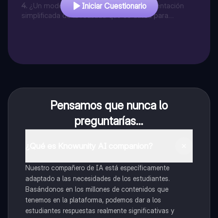
necesidades ilimitadas?
4
.
¿Un modelo económico es una representación
Iniciar Cuestionario
simplificada de la realidad que se utiliza para
comprender y predecir fenómenos económicos?
Pensamos que nunca lo
preguntarías...
¿Qué es Knowunity AI companion?
Nuestro compañero de IA está específicamente
adaptado a las necesidades de los estudiantes.
Basándonos en los millones de contenidos que
tenemos en la plataforma, podemos dar a los
estudiantes respuestas realmente significativas y