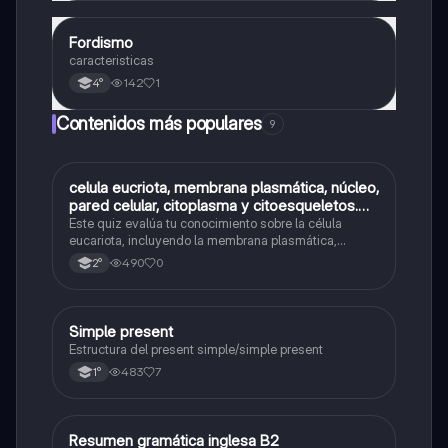
Fordismo
Otros
caracteristicas
142
1
4°
Contenidos más populares
9
C
celula eucriota, membrana plasmática, núcleo,
Biología
pared celular, citoplasma y citoesqueletos.
nombre se las partes de la celula eucariota
Este quiz evalúa tu conocimiento sobre la célula
eucariota, incluyendo la membrana plasmática,
núcleo, pared celular, citoplasma y citoesqueleto.
490
0
2°
Simple present
Inglés
Estructura del present simple/simple present
483
7
1°
Resumen gramática inglesa B2
Inglés