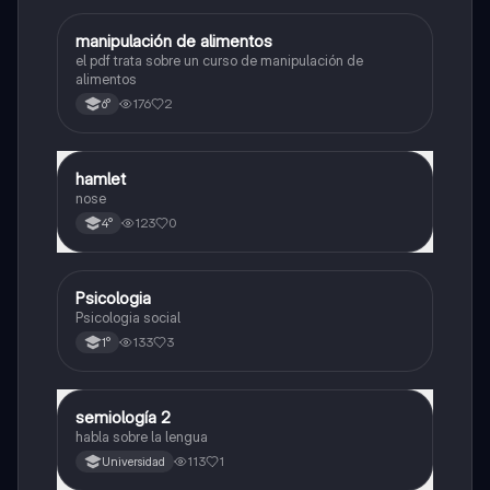
manipulación de alimentos
Otros
el pdf trata sobre un curso de manipulación de
alimentos
176
2
6°
hamlet
Otros
nose
123
0
4°
Psicologia
Otros
Psicologia social
133
3
1°
semiología 2
Otros
habla sobre la lengua
113
1
Universidad