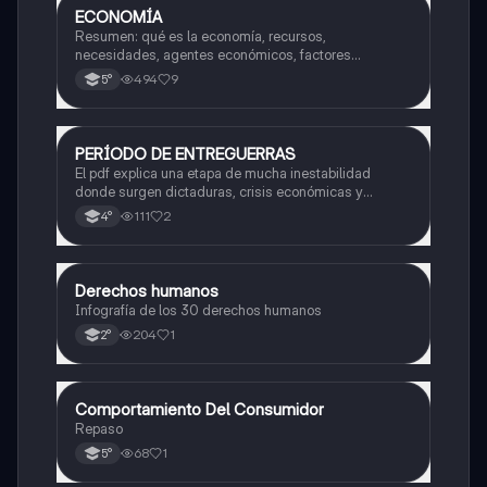
ECONOMÍA
Otros
Resumen: qué es la economía, recursos,
necesidades, agentes económicos, factores
productivos, oferta y demanda
494
9
5°
PERÍODO DE ENTREGUERRAS
Historia
El pdf explica una etapa de mucha inestabilidad
donde surgen dictaduras, crisis económicas y
tensiones que terminan provocando una guerra a nivel
111
2
4°
mundial. También analiza los cambios políticos y
sociales que ocurrieron en ese tiempo.
Derechos humanos
Otros
Infografía de los 30 derechos humanos
204
1
2°
Comportamiento Del Consumidor
Otros
Repaso
68
1
5°