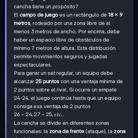
cancha tiene un propósito?
El
campo de juego
es un rectángulo de
18 × 9
metros
, rodeado por una zona libre de al
menos 3 metros de ancho. Por encima, debe
haber un espacio libre de obstáculos de
mínimo 7 metros de altura. Esta distribución
permite movimientos seguros y jugadas
espectaculares.
Para ganar un set regular, un equipo debe
alcanzar
25 puntos
con una ventaja mínima de
2 puntos sobre el rival. Si ocurre un empate
24-24, el juego continúa hasta que un equipo
consiga esa ventaja de 2 puntos
26-
26
−
24
,
27
−
25
,
.
.
e
t
c
24,
La cancha se divide en diferentes zonas
27-
funcionales: la
zona de frente
(ataque), la
zona
25,