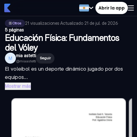
Abrir la app
21
visualizaciones
·
Actualizado
21 de jul. de 2026
·
Otros
5 páginas
Educación Física: Fundamentos
del Vóley
mia astetti
M
Seguir
@
miaastetti
El voleibol es un deporte dinámico jugado por dos
equipos...
Mostrar más