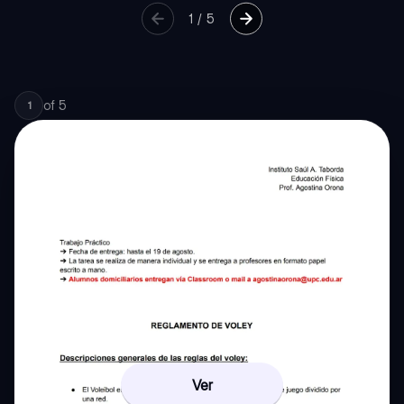
1
/
5
of
5
1
Ver