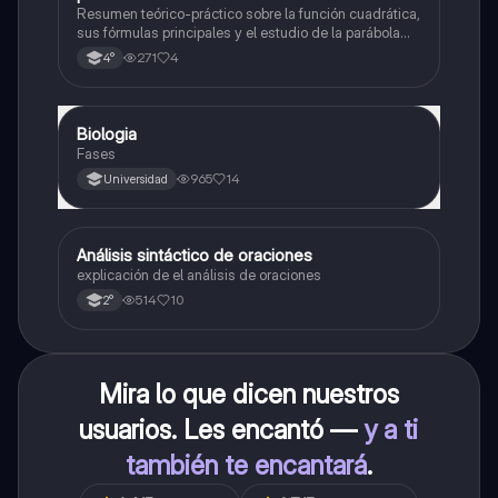
Resumen teórico-práctico sobre la función cuadrática,
sus fórmulas principales y el estudio de la parábola
como representación gráfica.Incluye desarrollo de la
271
4
4°
forma general, cálculo de raíces, vértice y elementos
fundamentales para su interpretación
Biologia
Biología
Fases
965
14
Universidad
Análisis sintáctico de oraciones
Lengua
explicación de el análisis de oraciones
514
10
2°
Mira lo que dicen nuestros
usuarios. Les encantó —
y a ti
también te encantará
.