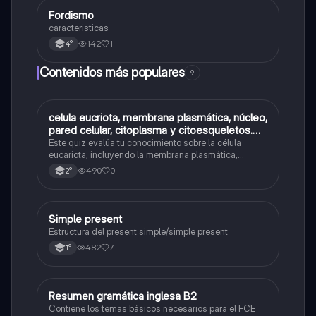
Fordismo
Otros
caracteristicas
142
1
4°
Contenidos más populares
9
C
celula eucriota, membrana plasmática, núcleo,
Biología
pared celular, citoplasma y citoesqueletos.
nombre se las partes de la celula eucariota
Este quiz evalúa tu conocimiento sobre la célula
eucariota, incluyendo la membrana plasmática,
núcleo, pared celular, citoplasma y citoesqueleto.
490
0
2°
Simple present
Inglés
Estructura del present simple/simple present
482
7
1°
Resumen gramática inglesa B2
Inglés
Contiene los temas básicos necesarios para el FCE