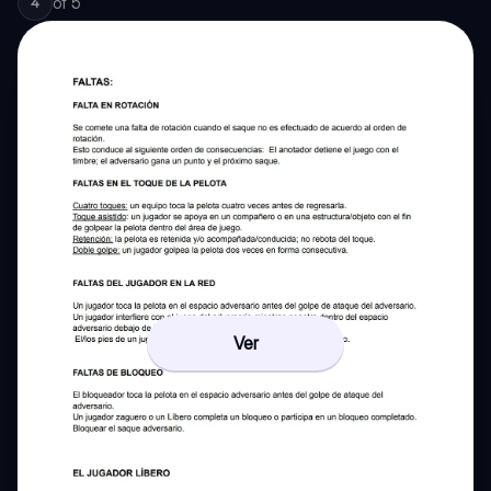
of
5
4
Ver