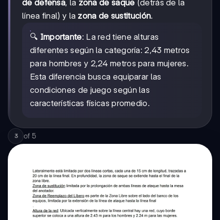
etc.
de defensa
, la
zona de saque
(detrás de la
línea final) y la
zona de sustitución
.
🔍
Importante
: La red tiene alturas
diferentes según la categoría: 2,43 metros
para hombres y 2,24 metros para mujeres.
Esta diferencia busca equiparar las
condiciones de juego según las
características físicas promedio.
of
5
3