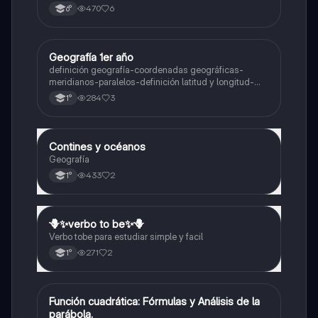
470
6
6°
Geografía 1er año
Geografía
definición geografía-coordenadas geográficas-
meridianos-paralelos-definición latitud y longitud-
elementos del mapa-definición mapa-localización
284
3
1°
relativa y absoluta
Contines y océanos
Geografía
Geografía
433
2
1°
🪻✨️verbo to be✨️🪻
Inglés
Verbo tobe para estudiar simple y facil
271
2
1°
Función cuadrática: Fórmulas y Análisis de la
Matemáticas
parábola.