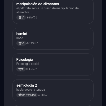
manipulación de alimentos
Otros
el pdf trata sobre un curso de manipulación de
alimentos
176
2
6°
hamlet
Otros
nose
123
0
4°
Psicologia
Otros
Psicologia social
131
3
1°
semiología 2
Otros
habla sobre la lengua
113
1
Universidad