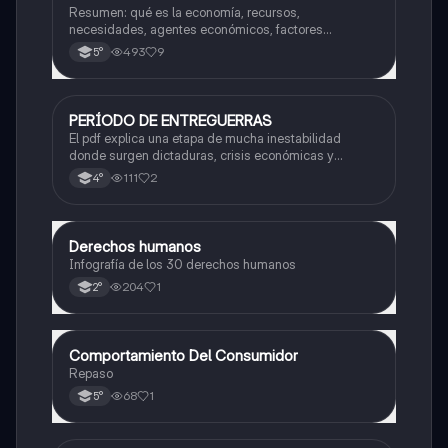
Resumen: qué es la economía, recursos,
necesidades, agentes económicos, factores
productivos, oferta y demanda
493
9
5°
PERÍODO DE ENTREGUERRAS
Historia
El pdf explica una etapa de mucha inestabilidad
donde surgen dictaduras, crisis económicas y
tensiones que terminan provocando una guerra a nivel
111
2
4°
mundial. También analiza los cambios políticos y
sociales que ocurrieron en ese tiempo.
Derechos humanos
Otros
Infografía de los 30 derechos humanos
204
1
2°
Comportamiento Del Consumidor
Otros
Repaso
68
1
5°