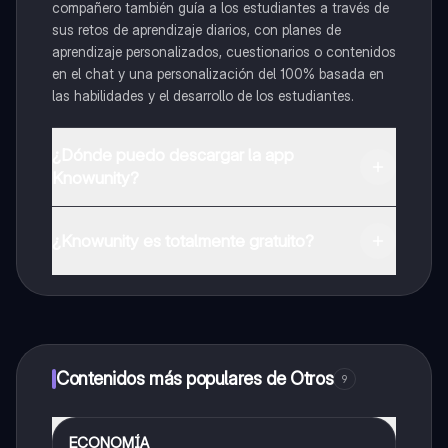
compañero también guía a los estudiantes a través de
sus retos de aprendizaje diarios, con planes de
aprendizaje personalizados, cuestionarios o contenidos
en el chat y una personalización del 100% basada en
las habilidades y el desarrollo de los estudiantes.
¿Dónde puedo descargar la app
Knowunity?
Puedes descargar la app en Google Play Store y Apple
App Store.
¿Knowunity es totalmente gratuito?
¡Sí lo es! Tienes acceso totalmente gratuito a todo el
contenido de la app, puedes chatear con otros
alumnos y recibir ayuda inmeditamente. Puedes ganar
dinero utilizando la aplicación, que te permitirá acceder
a determinadas funciones.
Contenidos más populares de Otros
9
ECONOMÍA
Otros