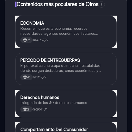
a determinadas funciones.
Contenidos más populares de Otros
9
ECONOMÍA
Otros
Resumen: qué es la economía, recursos,
necesidades, agentes económicos, factores
productivos, oferta y demanda
493
9
5°
PERÍODO DE ENTREGUERRAS
Historia
El pdf explica una etapa de mucha inestabilidad
donde surgen dictaduras, crisis económicas y
tensiones que terminan provocando una guerra a nivel
111
2
4°
mundial. También analiza los cambios políticos y
sociales que ocurrieron en ese tiempo.
Derechos humanos
Otros
Infografía de los 30 derechos humanos
204
1
2°
Comportamiento Del Consumidor
Otros