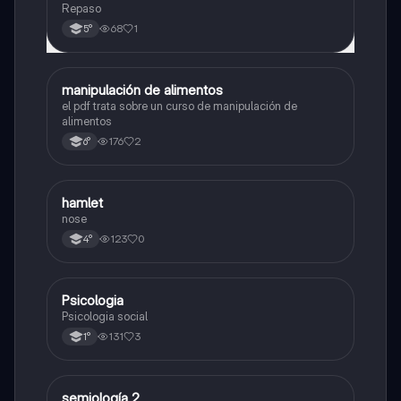
Repaso
68
1
5°
manipulación de alimentos
Otros
el pdf trata sobre un curso de manipulación de
alimentos
176
2
6°
hamlet
Otros
nose
123
0
4°
Psicologia
Otros
Psicologia social
131
3
1°
semiología 2
Otros