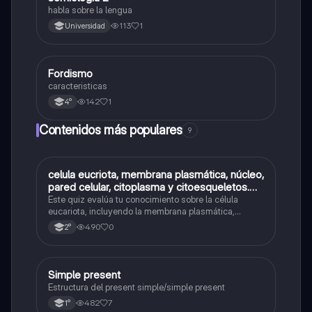
habla sobre la lengua
113
1
Universidad
Fordismo
Otros
caracteristicas
142
1
4°
Contenidos más populares
9
C
celula eucriota, membrana plasmática, núcleo,
Biología
pared celular, citoplasma y citoesqueletos.
nombre se las partes de la celula eucariota
Este quiz evalúa tu conocimiento sobre la célula
eucariota, incluyendo la membrana plasmática,
núcleo, pared celular, citoplasma y citoesqueleto.
490
0
2°
Simple present
Inglés
Estructura del present simple/simple present
482
7
1°