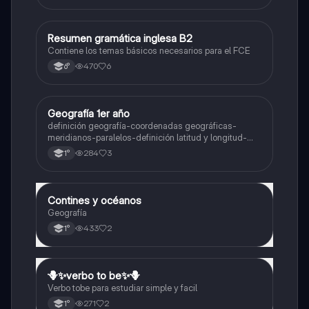
Resumen gramática inglesa B2
Inglés
Contiene los temas básicos necesarios para el FCE
470
6
6°
Geografía 1er año
Geografía
definición geografía-coordenadas geográficas-
meridianos-paralelos-definición latitud y longitud-
elementos del mapa-definición mapa-localización
284
3
1°
relativa y absoluta
Contines y océanos
Geografía
Geografía
433
2
1°
🪻✨️verbo to be✨️🪻
Inglés
Verbo tobe para estudiar simple y facil
271
2
1°