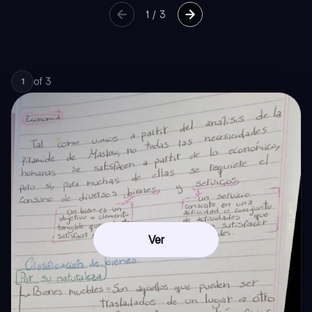
1
/
3
of
3
1
Ver