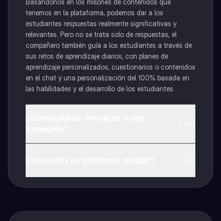
Basándonos en los millones de contenidos que
tenemos en la plataforma, podemos dar a los
estudiantes respuestas realmente significativas y
relevantes. Pero no se trata solo de respuestas, el
compañero también guía a los estudiantes a través de
sus retos de aprendizaje diarios, con planes de
aprendizaje personalizados, cuestionarios o contenidos
en el chat y una personalización del 100% basada en
las habilidades y el desarrollo de los estudiantes.
¿Dónde puedo descargar la app
Knowunity?
Puedes descargar la app en Google Play Store y Apple
App Store.
¿Knowunity es totalmente gratuito?
¡Sí lo es! Tienes acceso totalmente gratuito a todo el
contenido de la app, puedes chatear con otros
alumnos y recibir ayuda inmeditamente. Puedes ganar
dinero utilizando la aplicación, que te permitirá acceder