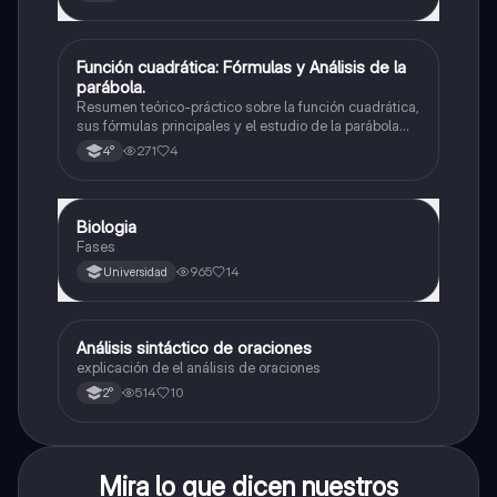
Función cuadrática: Fórmulas y Análisis de la
Matemáticas
parábola.
Resumen teórico-práctico sobre la función cuadrática,
sus fórmulas principales y el estudio de la parábola
como representación gráfica.Incluye desarrollo de la
271
4
4°
forma general, cálculo de raíces, vértice y elementos
fundamentales para su interpretación
Biologia
Biología
Fases
965
14
Universidad
Análisis sintáctico de oraciones
Lengua
explicación de el análisis de oraciones
514
10
2°
Mira lo que dicen nuestros