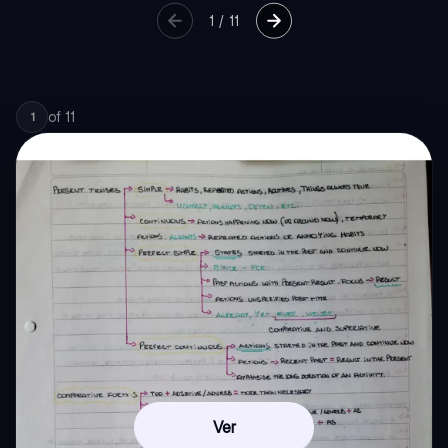
1
/
11
of
11
1
Ver