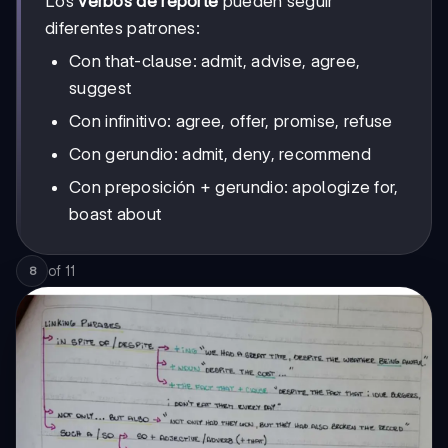
Los
verbos de reporte
pueden seguir
diferentes patrones:
Con that-clause: admit, advise, agree,
suggest
Con infinitivo: agree, offer, promise, refuse
Con gerundio: admit, deny, recommend
Con preposición + gerundio: apologize for,
boast about
of
11
8