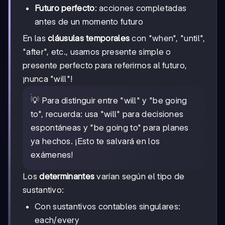
Futuro perfecto
: acciones completadas
antes de un momento futuro
En las
cláusulas temporales
con "when", "until",
"after", etc., usamos presente simple o
presente perfecto para referirnos al futuro,
¡nunca "will"!
💡 Para distinguir entre "will" y "be going
to", recuerda: usa "will" para decisiones
espontáneas y "be going to" para planes
ya hechos. ¡Esto te salvará en los
exámenes!
Los
determinantes
varían según el tipo de
sustantivo:
Con sustantivos contables singulares:
each/every