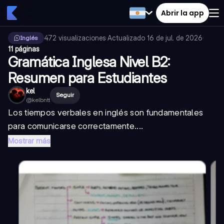
Abrir la app
472
visualizaciones
·
Actualizado
16 de jul. de 2026
·
Inglés
11 páginas
Gramática Inglesa Nivel B2:
Resumen para Estudiantes
kel
Seguir
@
kelbntt
Los tiempos verbales en inglés son fundamentales
para comunicarse correctamente....
Mostrar más