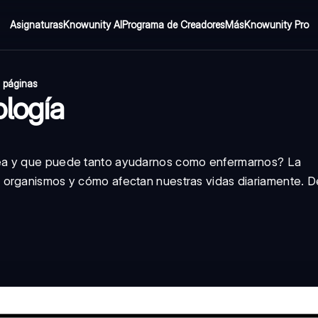
Asignaturas
Knowunity AI
Programa de Creadores
Más
Knowunity Pro
 páginas
ología
ea y que puede tanto ayudarnos como enfermarnos? La
os organismos y cómo afectan nuestras vidas diariamente. D