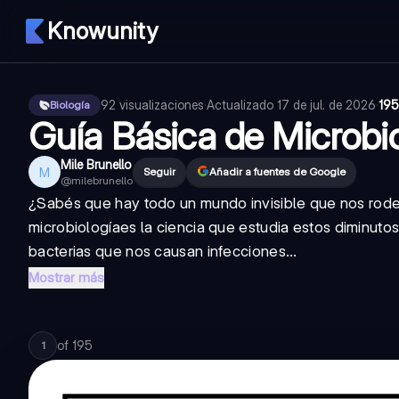
Knowunity
92
visualizaciones
·
Actualizado
17 de jul. de 2026
·
195
Biología
Guía Básica de Microbi
Mile Brunello
M
Seguir
Añadir a fuentes de Google
@
milebrunello
¿Sabés que hay todo un mundo invisible que nos rod
microbiología
es la ciencia que estudia estos diminut
bacterias que nos causan infecciones...
Mostrar más
of
195
1