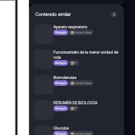
Contenido similar
6
Aparato respiratorio
Biología
Universidad
Funcionamieto de la menor unidad de
vida
Biología
2°
Biomoleculas
Biología
Universidad
RESUMEN DE BIOLOGIA
Biología
3°
Glucidos
Biología
Universidad