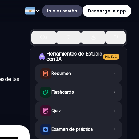
Iniciar sesión
Descarga la app
3
Herramientas de Estudio
NUEVO
con IA
Resumen
esde las
Flashcards
Quiz
Examen de práctica