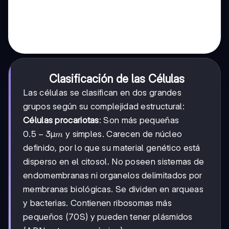
Clasificación de las Células
Las células se clasifican en dos grandes
grupos según su complejidad estructural:
Células procariotas
: Son más pequeñas
0.5-
0.5
−
3µ
y simples. Carecen de núcleo
m
3
definido, por lo que su material genético está
µm
disperso en el citosol. No poseen sistemas de
endomembranas ni organelos delimitados por
membranas biológicas. Se dividen en arqueas
y bacterias. Contienen ribosomas más
pequeños (70S) y pueden tener plásmidos