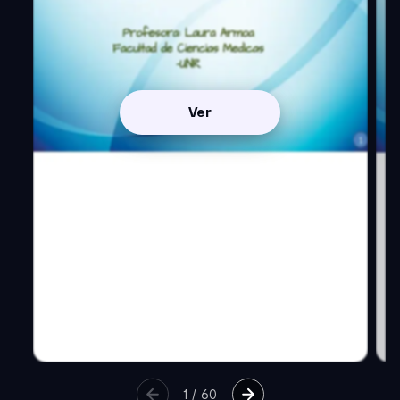
Ver
1
/
60