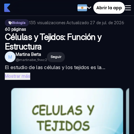
Abrir la app
135
visualizaciones
·
Actualizado
27 de jul. de 2026
·
Biología
60 páginas
Células y Tejidos: Función y
Estructura
Martina Berta
M
Seguir
@
martinabe_9vxc2
El estudio de las células y los tejidos es la...
Mostrar más