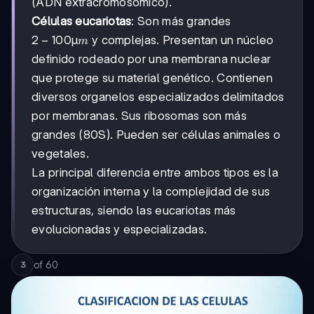
(ADN extracromosómico).
Células eucariotas
: Son más grandes
2-
2
−
100µ
y complejas. Presentan un núcleo
m
100
definido rodeado por una membrana nuclear
µm
que protege su material genético. Contienen
diversos organelos especializados delimitados
por membranas. Sus ribosomas son más
grandes (80S). Pueden ser células animales o
vegetales.
La principal diferencia entre ambos tipos es la
organización interna y la complejidad de sus
estructuras, siendo las eucariotas más
evolucionadas y especializadas.
of
60
3