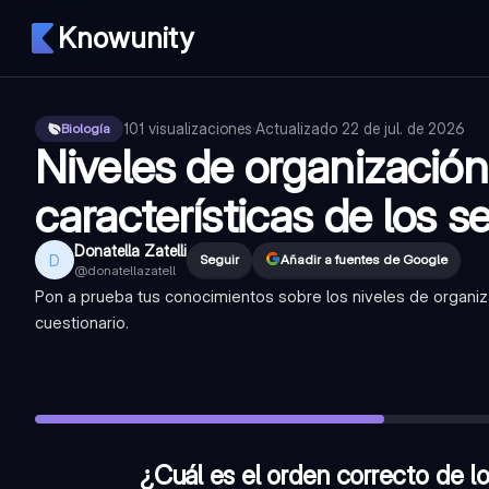
Knowunity
101
visualizaciones
·
Actualizado
22 de jul. de 2026
Biología
Niveles de organización 
características de los s
Donatella Zatelli
D
Seguir
Añadir a fuentes de Google
@
donatellazatell
Pon a prueba tus conocimientos sobre los niveles de organiza
cuestionario.
¿Cuál es el orden correcto de los niveles de organización d
¿La reproducción sexual involucra la participación de un sol
¿Qué característica de los seres vivos se refiere a la capa
¿Cuál es el orden correcto de lo