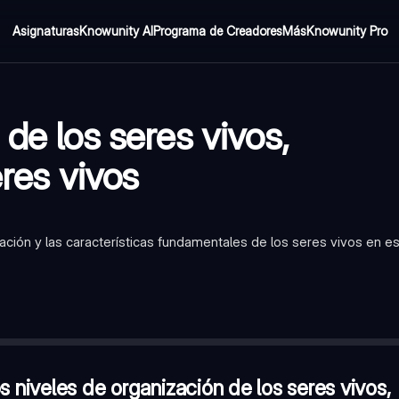
Asignaturas
Knowunity AI
Programa de Creadores
Más
Knowunity Pro
de los seres vivos,
eres vivos
ción y las características fundamentales de los seres vivos en e
e los seres vivos, desde el más simple al más complejo?
—
Átomo
o progenitor?
—
Falso
cidad de reaccionar ante estímulos externos?
—
Irritabilidad
s niveles de organización de los seres vivos,