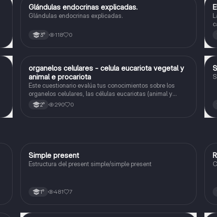
Glándulas endocrinas explicadas.
E
Biología
Glándulas endocrinas explicadas.
L
c
o
118
0
3°
O
organelos celulares - celula eucariota vegetal y
Biología
animal e procariota
S
Este cuestionario evalúa tus conocimientos sobre los
organelos celulares, las células eucariotas (animal y
vegetal) y las células procariotas.
290
0
2°
Simple present
R
Inglés
Estructura del present simple/simple present
C
481
7
1°