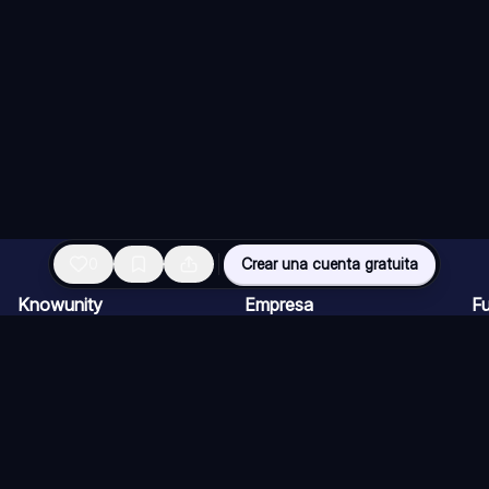
0
Crear una cuenta gratuita
Knowunity
Empresa
F
Página de inicio
Ofertas de empleo
Re
Ayuda
Programa de Creadores
Ch
Seguridad
Kit de prensa
Ta
Iniciar sesión
Cu
Áreas de conocimiento
Re