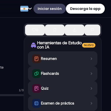
Iniciar sesión
Descarga la app
0
Herramientas de Estudio
NUEVO
con IA
Resumen
ste
Flashcards
Quiz
1
/
3
s, moléculas, células, tejidos, órganos, sistemas, organismos, 
Examen de práctica