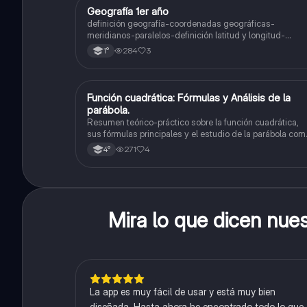
Geografía 1er año
Geografía
definición geografía-coordenadas geográficas-
meridianos-paralelos-definición latitud y longitud-
elementos del mapa-definición mapa-localización
284
3
1°
relativa y absoluta
Función cuadrática: Fórmulas y Análisis de la
Matemáticas
parábola.
Resumen teórico-práctico sobre la función cuadrática,
sus fórmulas principales y el estudio de la parábola com
representación gráfica.Incluye desarrollo de la forma
271
4
4°
general, cálculo de raíces, vértice y elementos
fundamentales para su interpretación
Mira lo que dicen nue
La app es muy fácil de usar y está muy bien
diseñada. Hasta ahora he encontrado todo lo que