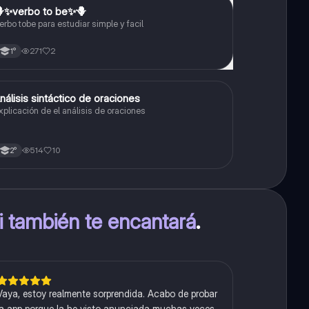
✨️verbo to be✨️🪻
Inglés
erbo tobe para estudiar simple y facil
271
2
1°
nálisis sintáctico de oraciones
Lengua
xplicación de el análisis de oraciones
514
10
2°
ti también te encantará
.
Vaya, estoy realmente sorprendida. Acabo de probar
la app porque la he visto anunciada muchas veces