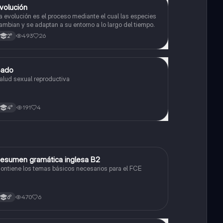
volución
Biología
a evolución es el proceso mediante el cual las especies
ambian y se adaptan a su entorno a lo largo del tiempo.
493
26
2°
Sado
Biología
alud sexual reproductiva
191
4
4°
esumen gramática inglesa B2
Inglés
ontiene los temas básicos necesarios para el FCE
470
6
6°