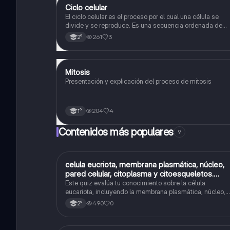
Ciclo celular
Biología
El ciclo celular es el proceso por el cual una célula se
divide y se reproduce. Es una secuencia ordenada de
eventos que permiten la replicación del material genétic
261
3
2°
y la formación de dos células hijas idénticas
Mitosis
Biología
Presentación y explicación del proceso de mitosis
204
4
1°
Contenidos más populares
9
C
celula eucriota, membrana plasmática, núcleo,
Biología
pared celular, citoplasma y citoesqueletos.
nombre se las partes de la celula eucariota
Este quiz evalúa tu conocimiento sobre la célula
eucariota, incluyendo la membrana plasmática, núcleo,
pared celular, citoplasma y citoesqueleto.
490
0
2°