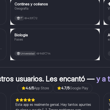
Contines y océanos

Geografía
Geografía
V
433
2
1°
Biologia
A
Biología
Fases
e
o
965
14
Universidad
stros usuarios. Les encantó —
y a 
4.6
/5
App Store
4.7
/5
Google Play
Esta app es realmente genial. Hay tantos apuntes
de clase y ayuda [...]. Tengo problemas con