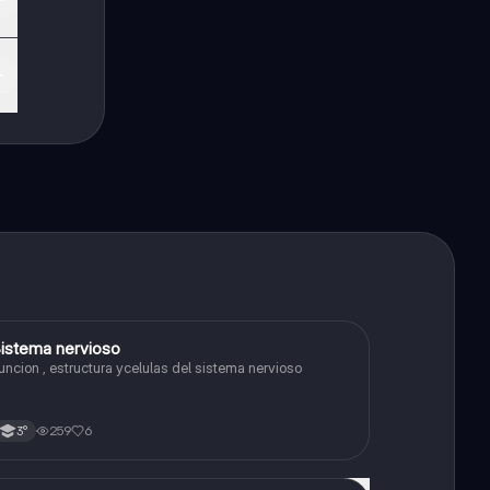
istema nervioso
Biología
uncion , estructura ycelulas del sistema nervioso
259
6
3°