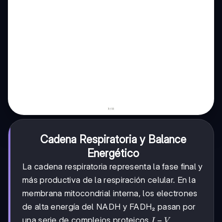
Cadena Respiratoria y Balance
Energético
La cadena respiratoria representa la fase final y
más productiva de la respiración celular. En la
membrana mitocondrial interna, los electrones
de alta energía del NADH y FADH₂ pasan por
I
−
una serie de complejos proteicos
,
I
V