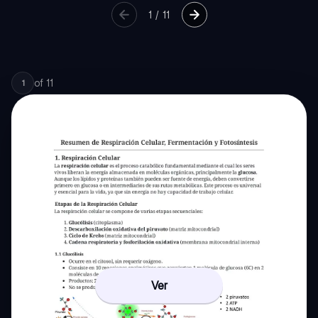
1
/
11
of
11
1
Ver