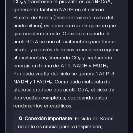
CO₂ y transforma el piruvato en acetil-CoA,
generando también NADH en el camino.
El ciclo de Krebs (también llamado ciclo del
ácido cítrico) es como una rueda química que
gira constantemente. Comienza cuando el
acetil-CoA se une al oxalacetato para formar
citrato, y a través de varias reacciones regresa
al oxalacetato, liberando CO₂ y capturando
energía en forma de ATP, NADH y FADH₂.
Por cada vuelta del ciclo se genera 1 ATP, 3
NADH y 1 FADH₂. Como cada molécula de
glucosa produce dos acetil-CoA, el ciclo da
dos vueltas completas, duplicando estos
rendimientos energéticos.
🔄
Conexión importante
: El ciclo de Krebs
no solo es crucial para la respiración,