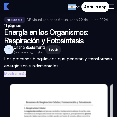
Abrir la app
185
visualizaciones
·
Actualizado
22 de jul. de 2026
·
Biología
11 páginas
Energía en los Organismos:
Respiración y Fotosíntesis
Oriana Bustamante
O
Seguir
@
orianabus_mqyth
Los procesos bioquímicos que generan y transforman
energía son fundamentales...
Mostrar más