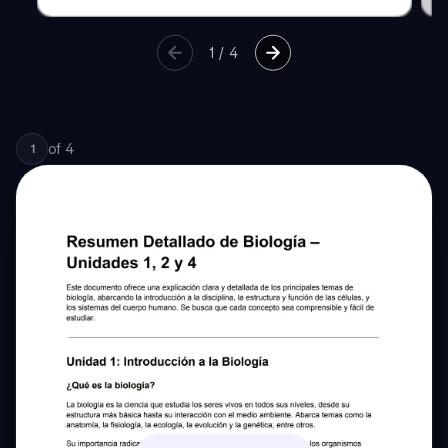
1
/
4
of
4
1