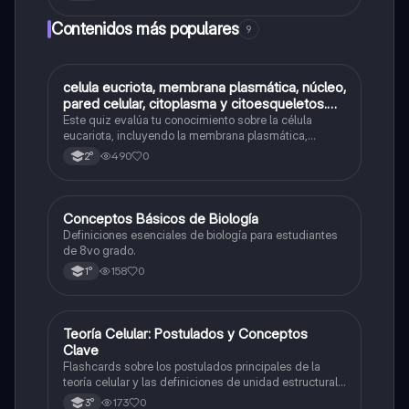
Contenidos más populares
9
C
celula eucriota, membrana plasmática, núcleo,
Biología
pared celular, citoplasma y citoesqueletos.
nombre se las partes de la celula eucariota
Este quiz evalúa tu conocimiento sobre la célula
eucariota, incluyendo la membrana plasmática,
núcleo, pared celular, citoplasma y citoesqueleto.
490
0
2°
C
Conceptos Básicos de Biología
Biología
Definiciones esenciales de biología para estudiantes
de 8vo grado.
158
0
1°
T
Teoría Celular: Postulados y Conceptos
Biología
Clave
Flashcards sobre los postulados principales de la
teoría celular y las definiciones de unidad estructural
y funcional.
173
0
3°