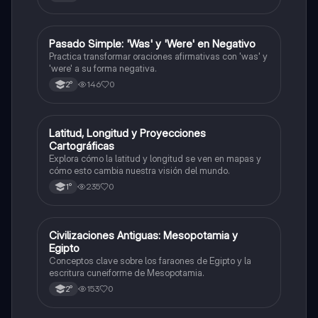
P
Pasado Simple: 'Was' y 'Were' en Negativo
Inglés
Practica transformar oraciones afirmativas con 'was' y
'were' a su forma negativa.
146
0
2°
L
Latitud, Longitud y Proyecciones
Geografía
Cartográficas
Explora cómo la latitud y longitud se ven en mapas y
cómo esto cambia nuestra visión del mundo.
235
0
1°
C
Civilizaciones Antiguas: Mesopotamia y
Historia
Egipto
Conceptos clave sobre los faraones de Egipto y la
escritura cuneiforme de Mesopotamia.
153
0
2°