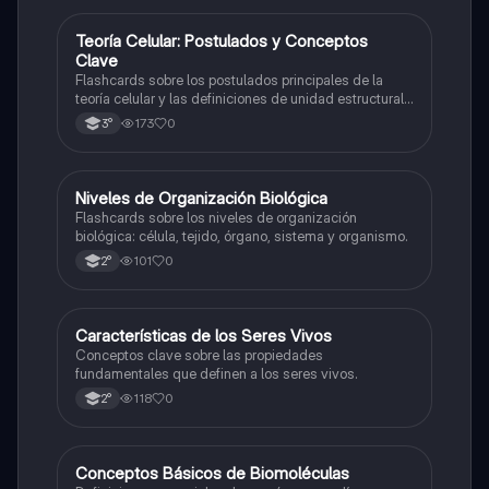
T
Teoría Celular: Postulados y Conceptos
Biología
Clave
Flashcards sobre los postulados principales de la
teoría celular y las definiciones de unidad estructural
y funcional.
173
0
3°
N
Niveles de Organización Biológica
Biología
Flashcards sobre los niveles de organización
biológica: célula, tejido, órgano, sistema y organismo.
101
0
2°
C
Características de los Seres Vivos
Biología
Conceptos clave sobre las propiedades
fundamentales que definen a los seres vivos.
118
0
2°
C
Conceptos Básicos de Biomoléculas
Biología