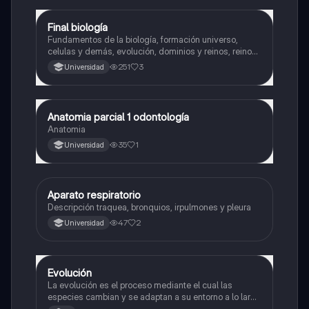
Final biología
Biología
Fundamentos de la biología, formación universo,
celulas y demás, evolución, dominios y reinos, reino
planta y animalia
251
3
Universidad
Anatomia parcial 1 odontología
Biología
Anatomia
35
1
Universidad
Aparato respiratorio
Biología
Descripción traquea, bronquios, irpulmones y pleura
47
2
Universidad
Evolución
Biología
La evolución es el proceso mediante el cual las
especies cambian y se adaptan a su entorno a lo largo
del tiempo.