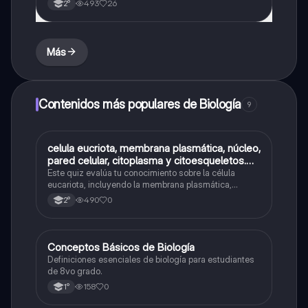
493
26
2°
Más
Contenidos más populares de Biología
9
C
celula eucriota, membrana plasmática, núcleo,
Biología
pared celular, citoplasma y citoesqueletos.
nombre se las partes de la celula eucariota
Este quiz evalúa tu conocimiento sobre la célula
eucariota, incluyendo la membrana plasmática,
núcleo, pared celular, citoplasma y citoesqueleto.
490
0
2°
C
Conceptos Básicos de Biología
Biología
Definiciones esenciales de biología para estudiantes
de 8vo grado.
158
0
1°