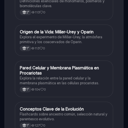
Definiciones esenciales de monómeros, polímeros y
biomoléculas clave.
113
0
2°
O
Origen de la Vida: Miller-Urey y Oparin
Biología
Explora el experimento de Miller-Urey, la atmósfera
primitiva y los coacervados de Oparin.
113
0
1°
P
Pared Celular y Membrana Plasmática en
Biología
Procariotas
Explora la relación entre la pared celular y la
membrana plasmática en las células procariotas.
104
0
1°
C
Conceptos Clave de la Evolución
Biología
Flashcards sobre ancestro común, selección natural y
parentesco evolutivo.
127
0
1°