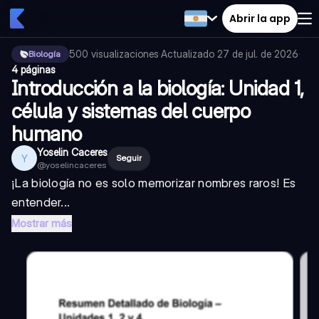
Abrir la app
500
visualizaciones
·
Actualizado
27 de jul. de 2026
·
Biología
4 páginas
Introducción a la biología: Unidad 1,
célula y sistemas del cuerpo
humano
Yoselin Caceres
Y
Seguir
@
yoselincaceres
¡La biología no es solo memorizar nombres raros! Es
entender...
Mostrar más