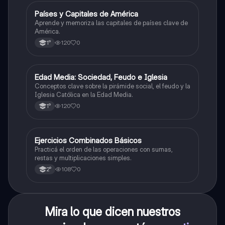
P
Países y Capitales de América
Geografía
Aprende y memoriza las capitales de países clave de
América.
120
0
1°
E
Edad Media: Sociedad, Feudo e Iglesia
Historia
Conceptos clave sobre la pirámide social, el feudo y la
Iglesia Católica en la Edad Media.
120
0
1°
E
Ejercicios Combinados Básicos
Matemáticas
Practicá el orden de las operaciones con sumas,
restas y multiplicaciones simples.
108
0
2°
Mira lo que dicen nuestros