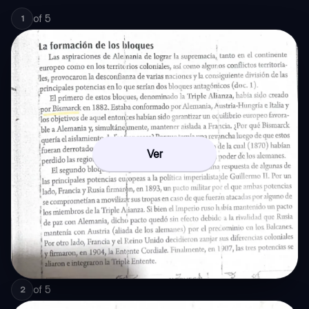
of
5
1
Ver
of
5
2