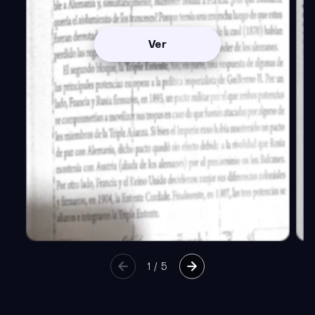
Ver
1
/
5