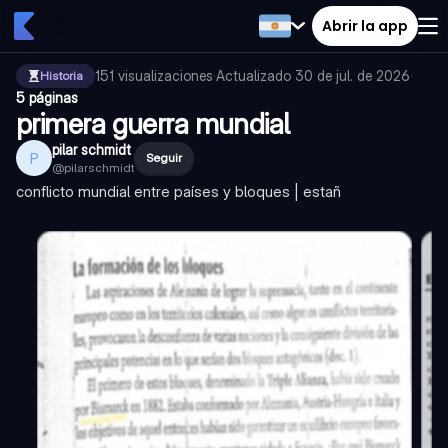
Abrir la app
151
visualizaciones
·
Actualizado
30 de jul. de 2026
·
Historia
5 páginas
primera guerra mundial
pilar schmidt
P
Seguir
@
pilarschmidt
conflicto mundial entre países y bloques | estañ