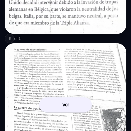
of
5
3
Ver