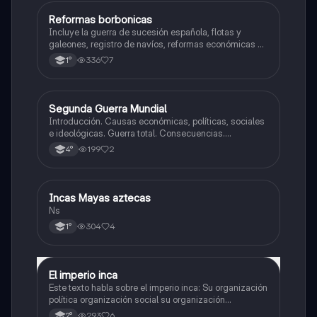
Reformas borbonicas
Historia
Incluye la guerra de sucesión española, flotas y
galeones, registro de navíos, reformas económicas y
virreinatos
336
7
1°
Segunda Guerra Mundial
Historia
Introducción. Causas económicas, políticas, sociales
e ideológicas. Guerra total. Consecuencias.
Tensiones en europa. Inicio de la guerra.
199
2
4°
Incas Mayas aztecas
Historia
Ns
304
4
1°
El imperio inca
Historia
Este texto habla sobre el imperio inca: Su organización
política organización social su organización
económica su y organización religiosa
293
6
2°