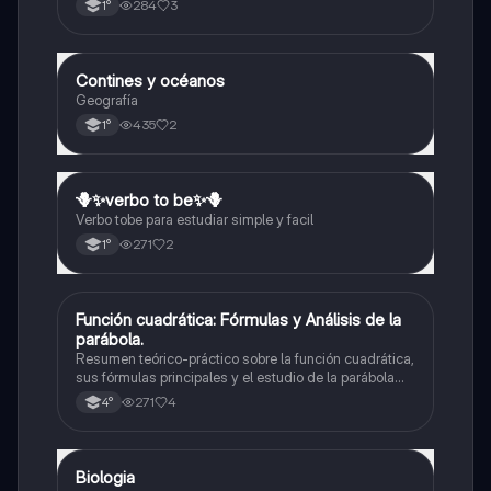
284
3
1°
relativa y absoluta
Contines y océanos
Geografía
Geografía
435
2
1°
🪻✨️verbo to be✨️🪻
Inglés
Verbo tobe para estudiar simple y facil
271
2
1°
Función cuadrática: Fórmulas y Análisis de la
Matemáticas
parábola.
Resumen teórico-práctico sobre la función cuadrática,
sus fórmulas principales y el estudio de la parábola
como representación gráfica.Incluye desarrollo de la
271
4
4°
forma general, cálculo de raíces, vértice y elementos
fundamentales para su interpretación
Biologia
Biología