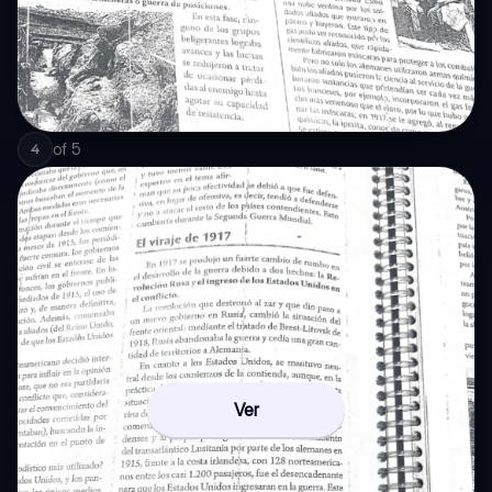
of
5
4
Ver