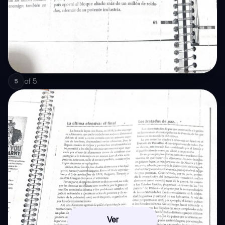
of
5
5
Ver