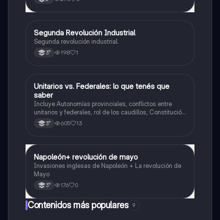
Segunda Revolución Industrial
Historia
Segunda revolución industrial.
198
1
3°
Unitarios vs. Federales: lo que tenés que
Historia
saber
Incluye Autonomías provinciales, conflictos entre
unitarios y federales, rol de los caudillos, Constitución
de 1826, figura de Dorrego y hegemonía de Rosas,
605
13
3°
resumen, comparaciones y línea del tiempo.
Napoleón+ revolución de mayo
Historia
Invasiones inglesas de Napoleón + La revolución de
Mayo
176
0
3°
Contenidos más populares
9