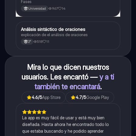
Fases
967
14
Universidad
Análisis sintáctico de oraciones
Lengua
explicación de el análisis de oraciones
518
11
2°
Mira lo que dicen nuestros
usuarios. Les encantó —
y a ti
también te encantará
.
4.6
/5
App Store
4.7
/5
Google Play
La app es muy fácil de usar y está muy bien
diseñada. Hasta ahora he encontrado todo lo
que estaba buscando y he podido aprender