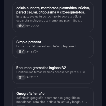
C
celula eucriota, membrana plasmática, núcleo,
Biología
pared celular, citoplasma y citoesqueletos.
nombre se las partes de la celula eucariota
Este quiz evalúa tu conocimiento sobre la célula
eucariota, incluyendo la membrana plasmática,
núcleo, pared celular, citoplasma y citoesqueleto.
490
0
2°
Simple present
Inglés
Estructura del present simple/simple present
483
7
1°
Resumen gramática inglesa B2
Inglés
Contiene los temas básicos necesarios para el FCE
472
6
6°
Geografía 1er año
Geografía
definición geografía-coordenadas geográficas-
meridianos-paralelos-definición latitud y longitud-
elementos del mapa-definición mapa-localización