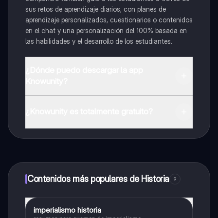
sus retos de aprendizaje diarios, con planes de
aprendizaje personalizados, cuestionarios o contenidos
en el chat y una personalización del 100% basada en
las habilidades y el desarrollo de los estudiantes.
¿Dónde puedo descargar la app
Knowunity?
Puedes descargar la app en Google Play Store y Apple
App Store.
¿Knowunity es totalmente gratuito?
¡Sí lo es! Tienes acceso totalmente gratuito a todo el
contenido de la app, puedes chatear con otros
alumnos y recibir ayuda inmeditamente. Puedes ganar
dinero utilizando la aplicación, que te permitirá acceder
a determinadas funciones.
Contenidos más populares de Historia
9
imperialismo historia
Historia