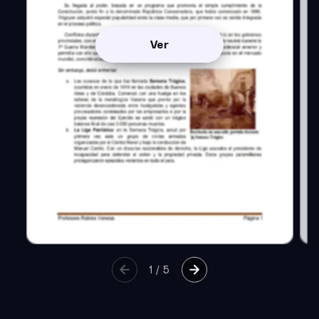
Ver
1
/
5