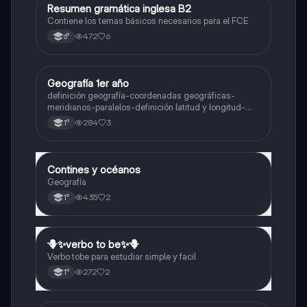
Resumen gramática inglesa B2
Inglés
Contiene los temas básicos necesarios para el FCE
472
6
6°
Geografía 1er año
Geografía
definición geografía-coordenadas geográficas-
meridianos-paralelos-definición latitud y longitud-
elementos del mapa-definición mapa-localización
284
3
1°
relativa y absoluta
Contines y océanos
Geografía
Geografía
435
2
1°
🪻✨️verbo to be✨️🪻
Inglés
Verbo tobe para estudiar simple y facil
272
2
1°