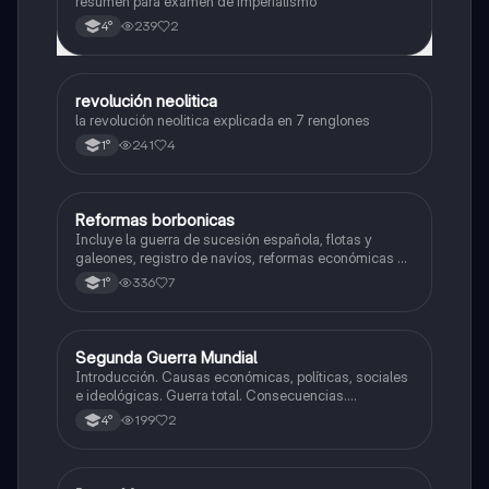
resumen para examen de imperialismo
239
2
4°
revolución neolitica
Historia
la revolución neolitica explicada en 7 renglones
241
4
1°
Reformas borbonicas
Historia
Incluye la guerra de sucesión española, flotas y
galeones, registro de navíos, reformas económicas y
virreinatos
336
7
1°
Segunda Guerra Mundial
Historia
Introducción. Causas económicas, políticas, sociales
e ideológicas. Guerra total. Consecuencias.
Tensiones en europa. Inicio de la guerra.
199
2
4°