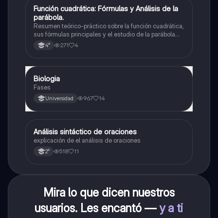
Función cuadrática: Fórmulas y Análisis de la
Matemáticas
parábola.
Resumen teórico-práctico sobre la función cuadrática,
sus fórmulas principales y el estudio de la parábola
como representación gráfica.Incluye desarrollo de la
271
4
4°
forma general, cálculo de raíces, vértice y elementos
fundamentales para su interpretación
Biologia
Biología
Fases
967
14
Universidad
Análisis sintáctico de oraciones
Lengua
explicación de el análisis de oraciones
518
11
2°
Mira lo que dicen nuestros
usuarios. Les encantó —
y a ti