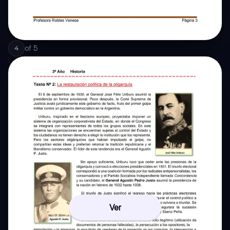
of
5
4
Ver