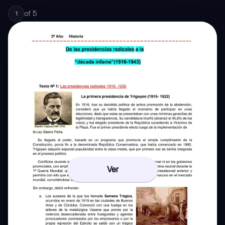
of
5
1
Ver