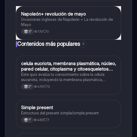
Napoleón+ revolución de mayo
Historia
Invasiones inglesas de Napoleón + La revolución de
Mayo
176
0
3°
Contenidos más populares
9
C
celula eucriota, membrana plasmática, núcleo,
Biología
pared celular, citoplasma y citoesqueletos.
nombre se las partes de la celula eucariota
Este quiz evalúa tu conocimiento sobre la célula
eucariota, incluyendo la membrana plasmática,
núcleo, pared celular, citoplasma y citoesqueleto.
490
0
2°
Simple present
Inglés
Estructura del present simple/simple present
483
7
1°