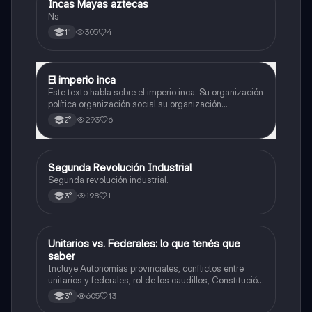
Incas Mayas aztecas
Historia
Ns
305
4
1°
El imperio inca
Historia
Este texto habla sobre el imperio inca: Su organización
política organización social su organización
económica su y organización religiosa
293
6
2°
Segunda Revolución Industrial
Historia
Segunda revolución industrial.
198
1
3°
Unitarios vs. Federales: lo que tenés que
Historia
saber
Incluye Autonomías provinciales, conflictos entre
unitarios y federales, rol de los caudillos, Constitución
de 1826, figura de Dorrego y hegemonía de Rosas,
605
13
3°
resumen, comparaciones y línea del tiempo.