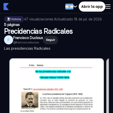
Abrir la app
47
visualizaciones
·
Actualizado
18 de jul. de 2026
·
Historia
5 páginas
Precidencias Radicales
Francisco Ducloux
F
Seguir
@
franciscoduclou
Las presidencias Radicales