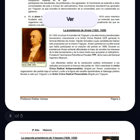
Ver
of
5
3