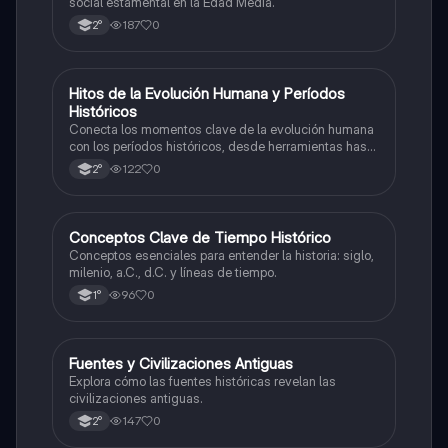
social estamental en la Edad Media.
187
0
2°
H
Hitos de la Evolución Humana y Períodos
Historia
Históricos
Conecta los momentos clave de la evolución humana
con los períodos históricos, desde herramientas hasta
escritura.
122
0
2°
C
Conceptos Clave de Tiempo Histórico
Historia
Conceptos esenciales para entender la historia: siglo,
milenio, a.C., d.C. y líneas de tiempo.
96
0
1°
F
Fuentes y Civilizaciones Antiguas
Historia
Explora cómo las fuentes históricas revelan las
civilizaciones antiguas.
147
0
2°