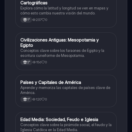
Cartográficas
Explora cómo la latitud y longitud se ven en mapas y
cómo esto cambia nuestra visión del mundo.
237
0
1°
C
Civilizaciones Antiguas: Mesopotamia y
Historia
Egipto
Conceptos clave sobre los faraones de Egipto y la
escritura cuneiforme de Mesopotamia.
156
0
2°
P
Países y Capitales de América
Geografía
Aprende y memoriza las capitales de países clave de
América.
120
0
1°
E
Edad Media: Sociedad, Feudo e Iglesia
Historia
Conceptos clave sobre la pirámide social, el feudo y la
Iglesia Católica en la Edad Media.