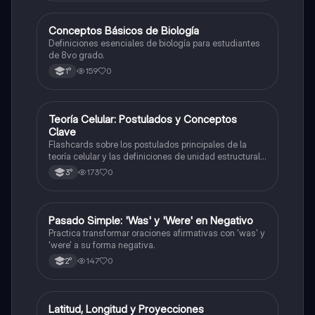
C
Conceptos Básicos de Biología
Biología
Definiciones esenciales de biología para estudiantes
de 8vo grado.
159
0
1°
T
Teoría Celular: Postulados y Conceptos
Biología
Clave
Flashcards sobre los postulados principales de la
teoría celular y las definiciones de unidad estructural
y funcional.
173
0
3°
P
Pasado Simple: 'Was' y 'Were' en Negativo
Inglés
Practica transformar oraciones afirmativas con 'was' y
'were' a su forma negativa.
147
0
2°
L
Latitud, Longitud y Proyecciones
Geografía