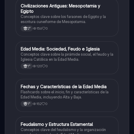
C
Civilizaciones Antiguas: Mesopotamia y
Historia
Egipto
Conceptos clave sobre los faraones de Egipto y la
escritura cuneiforme de Mesopotamia.
156
0
2°
E
Edad Media: Sociedad, Feudo e Iglesia
Historia
Conceptos clave sobre la pirámide social, el feudo y la
Iglesia Católica en la Edad Media.
120
0
1°
F
Fechas y Características de la Edad Media
Historia
Flashcards sobre el inicio, fin y características de la
Edad Media, incluyendo Alta y Baja.
152
0
1°
F
Feudalismo y Estructura Estamental
Historia
Conceptos clave del feudalismo y la organización