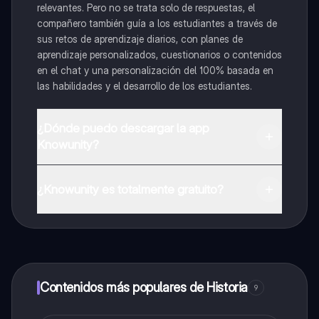
relevantes. Pero no se trata solo de respuestas, el
compañero también guía a los estudiantes a través de
sus retos de aprendizaje diarios, con planes de
aprendizaje personalizados, cuestionarios o contenidos
en el chat y una personalización del 100% basada en
las habilidades y el desarrollo de los estudiantes.
¿Dónde puedo descargar la app
Knowunity?
Puedes descargar la app en Google Play Store y Apple
App Store.
¿Knowunity es totalmente gratuito?
¡Sí lo es! Tienes acceso totalmente gratuito a todo el
contenido de la app, puedes chatear con otros
alumnos y recibir ayuda inmeditamente. Puedes ganar
dinero utilizando la aplicación, que te permitirá acceder
a determinadas funciones.
Contenidos más populares de Historia
9