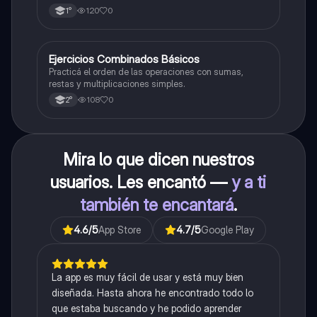
120
0
1°
E
Ejercicios Combinados Básicos
Matemáticas
Practicá el orden de las operaciones con sumas,
restas y multiplicaciones simples.
108
0
2°
Mira lo que dicen nuestros
usuarios. Les encantó —
y a ti
también te encantará
.
4.6
/5
App Store
4.7
/5
Google Play
La app es muy fácil de usar y está muy bien
diseñada. Hasta ahora he encontrado todo lo
que estaba buscando y he podido aprender