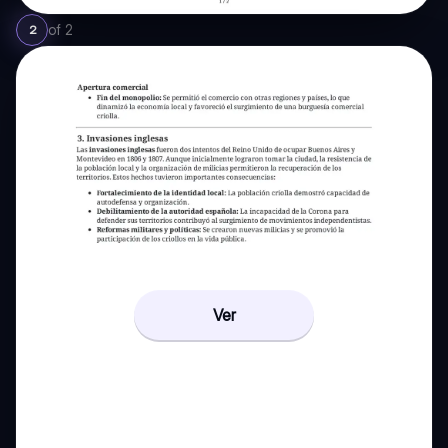
of
2
2
Ver