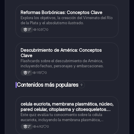
R
Reformas Borbónicas: Conceptos Clave
Historia
Explora los objetivos, la creación del Virreinato del Río
de la Plata y el absolutismo ilustrado.
103
0
3°
D
Descubrimiento de América: Conceptos
Historia
Clave
Flashcards sobre el descubrimiento de América,
incluyendo fechas, personajes y embarcaciones.
115
0
1°
Contenidos más populares
9
C
celula eucriota, membrana plasmática, núcleo,
Biología
pared celular, citoplasma y citoesqueletos.
nombre se las partes de la celula eucariota
Este quiz evalúa tu conocimiento sobre la célula
eucariota, incluyendo la membrana plasmática,
núcleo, pared celular, citoplasma y citoesqueleto.
492
0
2°