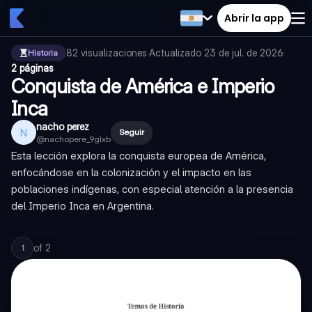
Abrir la app
82
visualizaciones
·
Actualizado
23 de jul. de 2026
·
Historia
2 páginas
Conquista de América e Imperio
Inca
nacho perez
N
Seguir
@
nachopere_9glxb
Esta lección explora la conquista europea de América,
enfocándose en la colonización y el impacto en las
poblaciones indígenas, con especial atención a la presencia
del Imperio Inca en Argentina.
of
2
1