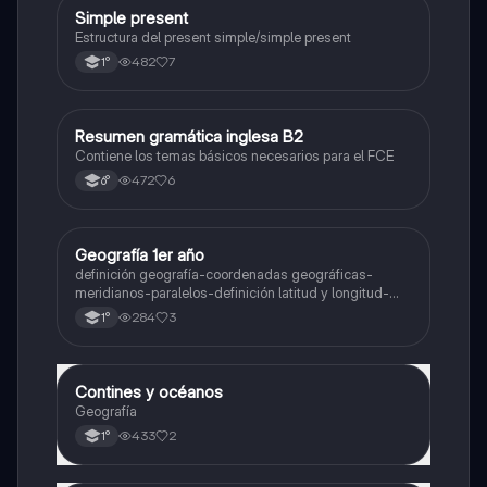
Simple present
Inglés
Estructura del present simple/simple present
482
7
1°
Resumen gramática inglesa B2
Inglés
Contiene los temas básicos necesarios para el FCE
472
6
6°
Geografía 1er año
Geografía
definición geografía-coordenadas geográficas-
meridianos-paralelos-definición latitud y longitud-
elementos del mapa-definición mapa-localización
284
3
1°
relativa y absoluta
Contines y océanos
Geografía
Geografía
433
2
1°