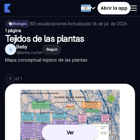
Abrir la app
85
visualizaciones
·
Actualizado
16 de jul. de 2026
·
Biología
1 página
Tejidos de las plantas
Barby
B
Seguir
@
barby_my0ak
Mapa conceptual tejidos de las plantas
of
1
1
Ver