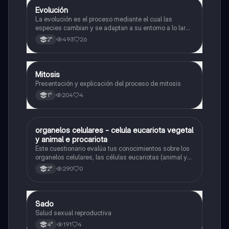
Evolución
Biología
La evolución es el proceso mediante el cual las
especies cambian y se adaptan a su entorno a lo largo
del tiempo.
493
26
2°
Mitosis
Biología
Presentación y explicación del proceso de mitosis
204
4
1°
O
organelos celulares - celula eucariota vegetal
Biología
y animal e procariota
Este cuestionario evalúa tus conocimientos sobre los
organelos celulares, las células eucariotas (animal y
vegetal) y las células procariotas.
290
0
2°
Sado
Biología
Salud sexual reproductiva
191
4
4°