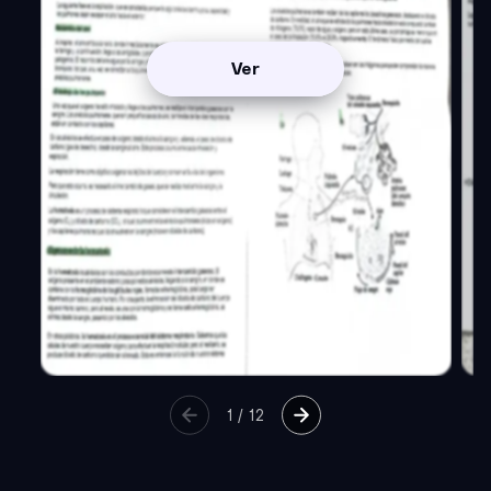
Ver
1
/
12