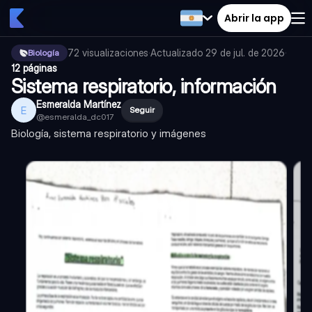
Abrir la app
72
visualizaciones
·
Actualizado
29 de jul. de 2026
·
Biología
12 páginas
Sistema respiratorio, información
Esmeralda Martínez
E
Seguir
@
esmeralda_dc017
Biología, sistema respiratorio y imágenes