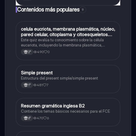
Contenidos más populares
9
C
celula eucriota, membrana plasmática, núcleo,
Biología
pared celular, citoplasma y citoesqueletos.
nombre se las partes de la celula eucariota
Este quiz evalúa tu conocimiento sobre la célula
eucariota, incluyendo la membrana plasmática,
núcleo, pared celular, citoplasma y citoesqueleto.
490
0
2°
Simple present
Inglés
Estructura del present simple/simple present
481
7
1°
Resumen gramática inglesa B2
Inglés
Contiene los temas básicos necesarios para el FCE
470
6
6°