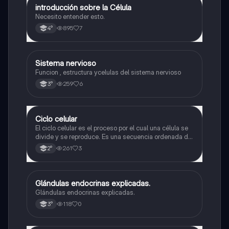
introducción sobre la Célula
Biología
Necesito entender esto.
895
7
4°
Sistema nervioso
Biología
Funcion , estructura ycelulas del sistema nervioso
259
6
3°
Ciclo celular
Biología
El ciclo celular es el proceso por el cual una célula se
divide y se reproduce. Es una secuencia ordenada de
eventos que permiten la replicación del material
261
3
2°
genético y la formación de dos células hijas idénticas
Glándulas endocrinas explicadas.
Biología
Glándulas endocrinas explicadas.
118
0
3°