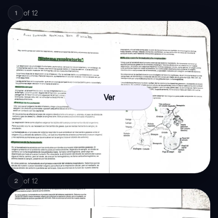
of
12
1
Ver
of
12
2