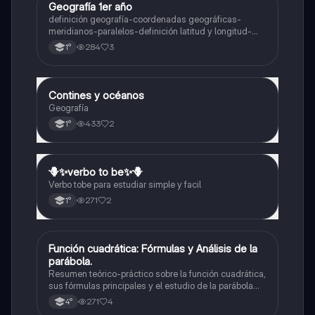
Geografía 1er año
Geografía
definición geografía-coordenadas geográficas-
meridianos-paralelos-definición latitud y longitud-
elementos del mapa-definición mapa-localización
284
3
1°
relativa y absoluta
Contines y océanos
Geografía
Geografía
433
2
1°
🪻✨️verbo to be✨️🪻
Inglés
Verbo tobe para estudiar simple y facil
271
2
1°
Función cuadrática: Fórmulas y Análisis de la
Matemáticas
parábola.
Resumen teórico-práctico sobre la función cuadrática,
sus fórmulas principales y el estudio de la parábola
como representación gráfica.Incluye desarrollo de la
271
4
4°
forma general, cálculo de raíces, vértice y elementos