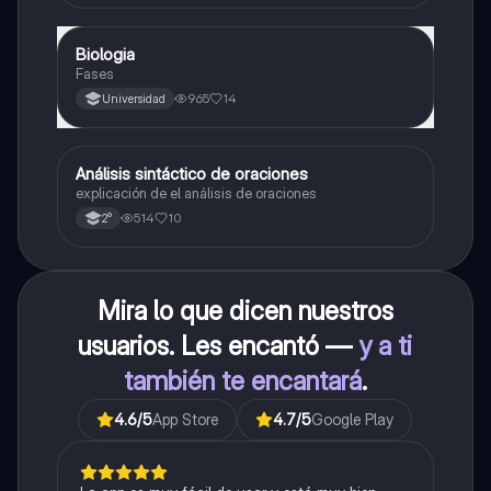
fundamentales para su interpretación
Biologia
Biología
Fases
965
14
Universidad
Análisis sintáctico de oraciones
Lengua
explicación de el análisis de oraciones
514
10
2°
Mira lo que dicen nuestros
usuarios. Les encantó —
y a ti
también te encantará
.
4.6
/5
App Store
4.7
/5
Google Play