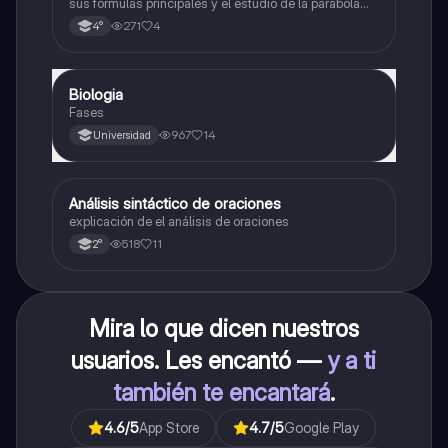
sus fórmulas principales y el estudio de la parábola
como representación gráfica.Incluye desarrollo de la
271
4
4°
forma general, cálculo de raíces, vértice y elementos
fundamentales para su interpretación
Biologia
Biología
Fases
967
14
Universidad
Análisis sintáctico de oraciones
Lengua
explicación de el análisis de oraciones
518
11
2°
Mira lo que dicen nuestros
usuarios. Les encantó —
y a ti
también te encantará
.
4.6
/5
App Store
4.7
/5
Google Play