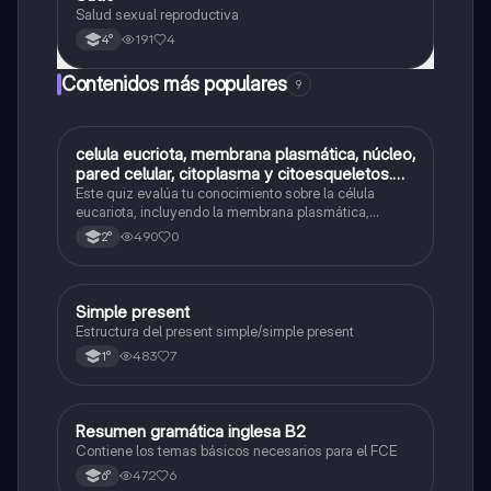
Salud sexual reproductiva
191
4
4°
Contenidos más populares
9
C
celula eucriota, membrana plasmática, núcleo,
Biología
pared celular, citoplasma y citoesqueletos.
nombre se las partes de la celula eucariota
Este quiz evalúa tu conocimiento sobre la célula
eucariota, incluyendo la membrana plasmática,
núcleo, pared celular, citoplasma y citoesqueleto.
490
0
2°
Simple present
Inglés
Estructura del present simple/simple present
483
7
1°
Resumen gramática inglesa B2
Inglés
Contiene los temas básicos necesarios para el FCE
472
6
6°