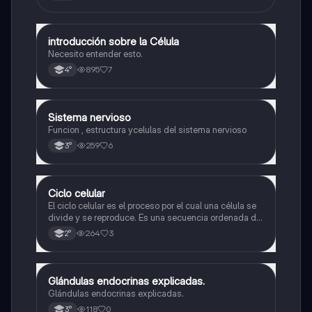
introducción sobre la Célula
Biología
Necesito entender esto.
895
7
4°
Sistema nervioso
Biología
Funcion , estructura ycelulas del sistema nervioso
259
6
3°
Ciclo celular
Biología
El ciclo celular es el proceso por el cual una célula se
divide y se reproduce. Es una secuencia ordenada de
eventos que permiten la replicación del material
264
3
2°
genético y la formación de dos células hijas idénticas
Glándulas endocrinas explicadas.
Biología
Glándulas endocrinas explicadas.
118
0
3°