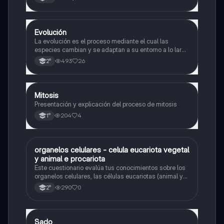
Evolución
Biología
La evolución es el proceso mediante el cual las
especies cambian y se adaptan a su entorno a lo largo
del tiempo.
493
26
2°
Mitosis
Biología
Presentación y explicación del proceso de mitosis
204
4
1°
O
organelos celulares - celula eucariota vegetal
Biología
y animal e procariota
Este cuestionario evalúa tus conocimientos sobre los
organelos celulares, las células eucariotas (animal y
vegetal) y las células procariotas.
290
0
2°
Sado
Biología