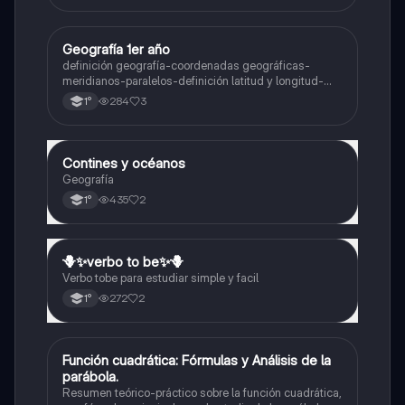
Geografía 1er año
Geografía
definición geografía-coordenadas geográficas-
meridianos-paralelos-definición latitud y longitud-
elementos del mapa-definición mapa-localización
284
3
1°
relativa y absoluta
Contines y océanos
Geografía
Geografía
435
2
1°
🪻✨️verbo to be✨️🪻
Inglés
Verbo tobe para estudiar simple y facil
272
2
1°
Función cuadrática: Fórmulas y Análisis de la
Matemáticas
parábola.
Resumen teórico-práctico sobre la función cuadrática,