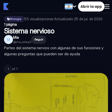
Abrir la app
53
visualizaciones
·
Actualizado
25 de jul. de 2026
·
Biología
1 página
Sistema nervioso
Mia
M
Seguir
@
mia_k0eq3
Partes del sistema nervios con algunas de sus funciones y
algunas preguntas que pueden ser de ayuda
of
1
1