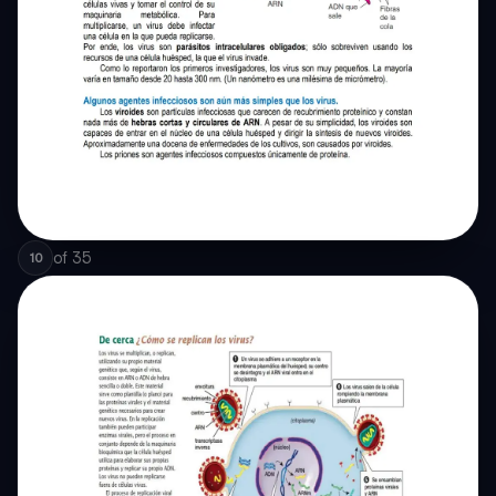
of
35
10