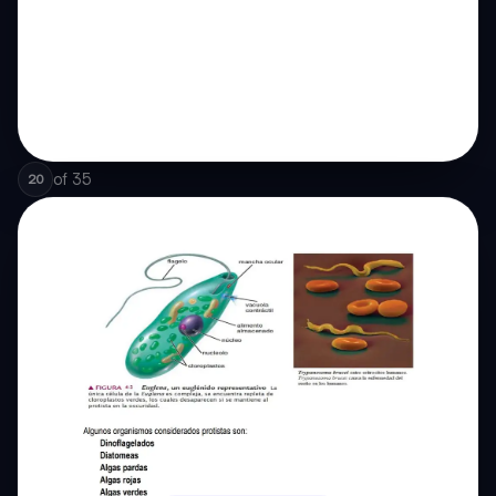
of
35
20