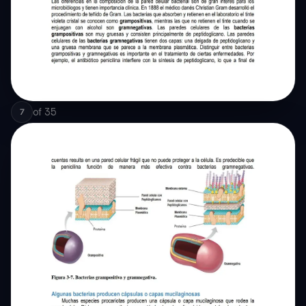
of
35
7