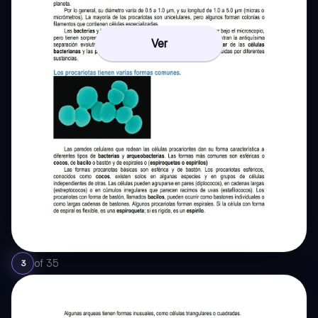
Ver
of
35
3