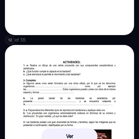
of
35
12
Ver