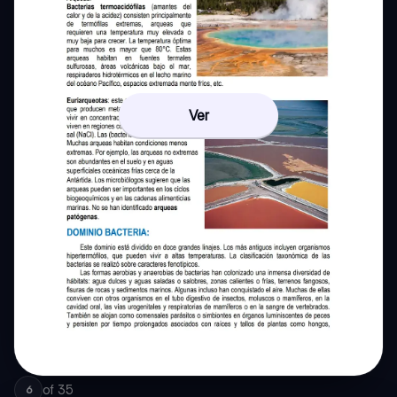
Ver
of
35
6