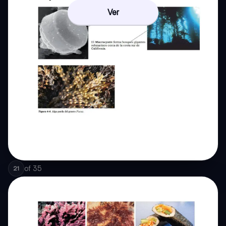
Ver
of
35
21