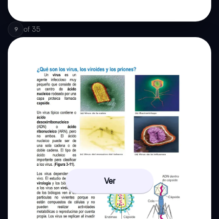
of
35
9
Ver