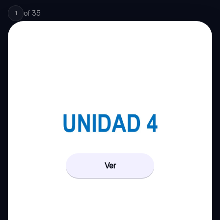
of
35
1
Ver