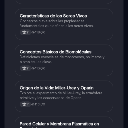
C
Características de los Seres Vivos
Biología
Conceptos clave sobre las propiedades
fundamentales que definen a los seres vivos.
118
0
2°
C
Conceptos Básicos de Biomoléculas
Biología
Definiciones esenciales de monómeros, polímeros y
biomoléculas clave.
113
0
2°
O
Origen de la Vida: Miller-Urey y Oparin
Biología
Explora el experimento de Miller-Urey, la atmósfera
primitiva y los coacervados de Oparin.
113
0
1°
P
Pared Celular y Membrana Plasmática en
Biología