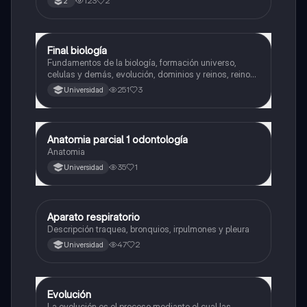
123
2
2°
ultravioleta, átomos y moléculas.
Final biología
Biología
Fundamentos de la biología, formación universo,
celulas y demás, evolución, dominios y reinos, reino
planta y animalia
251
3
Universidad
Anatomia parcial 1 odontología
Biología
Anatomia
35
1
Universidad
Aparato respiratorio
Biología
Descripción traquea, bronquios, irpulmones y pleura
47
2
Universidad
Evolución
Biología
La evolución es el proceso mediante el cual las