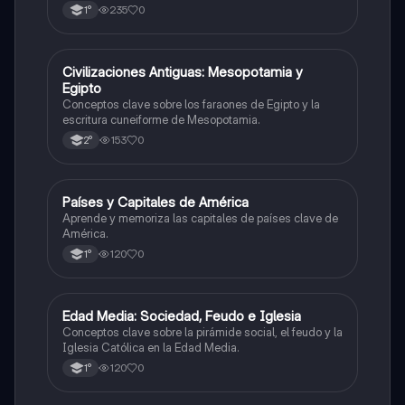
235
0
1°
C
Civilizaciones Antiguas: Mesopotamia y
Historia
Egipto
Conceptos clave sobre los faraones de Egipto y la
escritura cuneiforme de Mesopotamia.
153
0
2°
P
Países y Capitales de América
Geografía
Aprende y memoriza las capitales de países clave de
América.
120
0
1°
E
Edad Media: Sociedad, Feudo e Iglesia
Historia
Conceptos clave sobre la pirámide social, el feudo y la
Iglesia Católica en la Edad Media.
120
0
1°