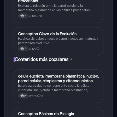
Procariotas
Explora la relación entre la pared celular y la
membrana plasmática en las células procariotas.
104
0
1°
C
Conceptos Clave de la Evolución
Biología
Flashcards sobre ancestro común, selección natural y
parentesco evolutivo.
127
0
1°
Contenidos más populares
9
C
celula eucriota, membrana plasmática, núcleo,
Biología
pared celular, citoplasma y citoesqueletos.
nombre se las partes de la celula eucariota
Este quiz evalúa tu conocimiento sobre la célula
eucariota, incluyendo la membrana plasmática,
núcleo, pared celular, citoplasma y citoesqueleto.
490
0
2°
C
Conceptos Básicos de Biología
Biología