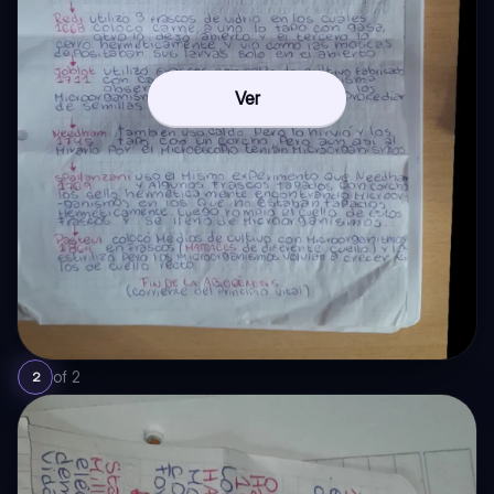
Ver
of
2
2