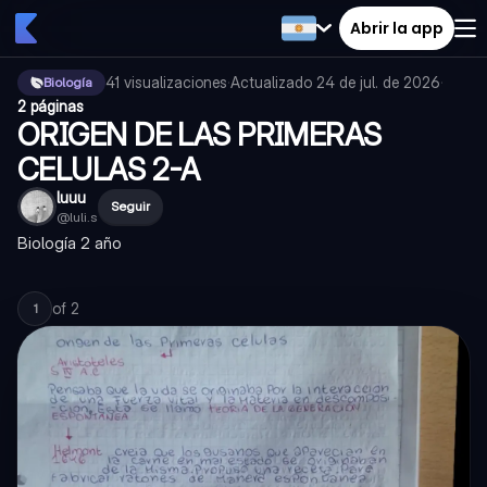
Abrir la app
41
visualizaciones
·
Actualizado
24 de jul. de 2026
·
Biología
2 páginas
ORIGEN DE LAS PRIMERAS
CELULAS 2-A
luuu
Seguir
@
luli.s
Biología 2 año
of
2
1