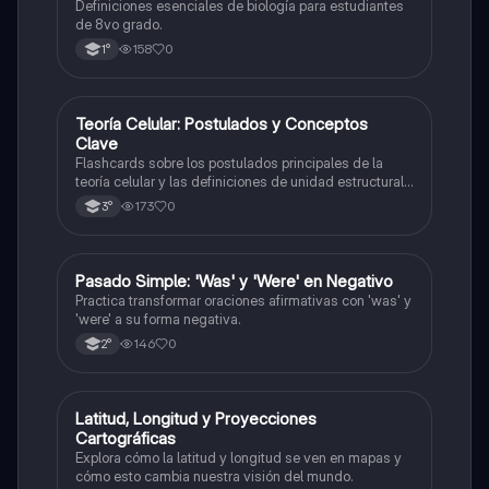
Definiciones esenciales de biología para estudiantes
de 8vo grado.
158
0
1°
T
Teoría Celular: Postulados y Conceptos
Biología
Clave
Flashcards sobre los postulados principales de la
teoría celular y las definiciones de unidad estructural
y funcional.
173
0
3°
P
Pasado Simple: 'Was' y 'Were' en Negativo
Inglés
Practica transformar oraciones afirmativas con 'was' y
'were' a su forma negativa.
146
0
2°
L
Latitud, Longitud y Proyecciones
Geografía
Cartográficas
Explora cómo la latitud y longitud se ven en mapas y
cómo esto cambia nuestra visión del mundo.