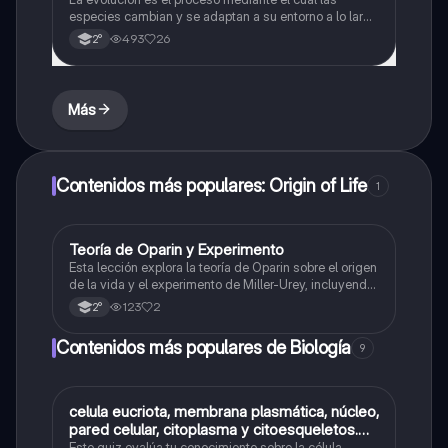
especies cambian y se adaptan a su entorno a lo largo
del tiempo.
493
26
2°
Más
Contenidos más populares: Origin of Life
1
Teoría de Oparin y Experimento
Biología
Esta lección explora la teoría de Oparin sobre el origen
de la vida y el experimento de Miller-Urey, incluyendo
conceptos clave como la atmósfera, la radiación
123
2
2°
ultravioleta, átomos y moléculas.
Contenidos más populares de Biología
9
C
celula eucriota, membrana plasmática, núcleo,
Biología
pared celular, citoplasma y citoesqueletos.
nombre se las partes de la celula eucariota
Este quiz evalúa tu conocimiento sobre la célula