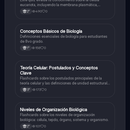
eucariota, incluyendo la membrana plasmática,
núcleo, pared celular, citoplasma y citoesqueleto.
490
0
2°
C
Conceptos Básicos de Biología
Biología
Definiciones esenciales de biología para estudiantes
de 8vo grado.
158
0
1°
T
Teoría Celular: Postulados y Conceptos
Biología
Clave
Flashcards sobre los postulados principales de la
teoría celular y las definiciones de unidad estructural
y funcional.
173
0
3°
N
Niveles de Organización Biológica
Biología
Flashcards sobre los niveles de organización
biológica: célula, tejido, órgano, sistema y organismo.
101
0
2°