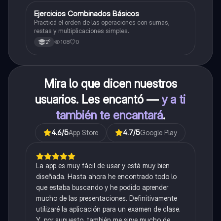
E
Ejercicios Combinados Básicos
Matemáticas
Practicá el orden de las operaciones con sumas,
restas y multiplicaciones simples.
108
0
2°
Mira lo que dicen nuestros
usuarios. Les encantó —
y a ti
también te encantará
.
4.6
/5
App Store
4.7
/5
Google Play
La app es muy fácil de usar y está muy bien
diseñada. Hasta ahora he encontrado todo lo
que estaba buscando y he podido aprender
mucho de las presentaciones. Definitivamente
utilizaré la aplicación para un examen de clase.
Y, por supuesto, también me sirve mucho de