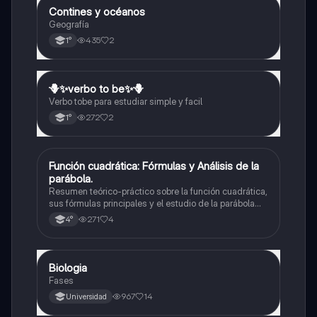
Contines y océanos
Geografía
Geografía
435
2
1°
🪻✨️verbo to be✨️🪻
Inglés
Verbo tobe para estudiar simple y facil
272
2
1°
Función cuadrática: Fórmulas y Análisis de la
Matemáticas
parábola.
Resumen teórico-práctico sobre la función cuadrática,
sus fórmulas principales y el estudio de la parábola
como representación gráfica.Incluye desarrollo de la
271
4
4°
forma general, cálculo de raíces, vértice y elementos
fundamentales para su interpretación
Biologia
Biología
Fases
967
14
Universidad