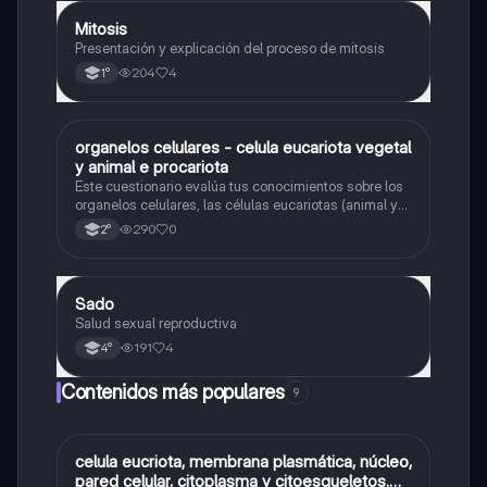
Mitosis
Biología
Presentación y explicación del proceso de mitosis
204
4
1°
O
organelos celulares - celula eucariota vegetal
Biología
y animal e procariota
Este cuestionario evalúa tus conocimientos sobre los
organelos celulares, las células eucariotas (animal y
vegetal) y las células procariotas.
290
0
2°
Sado
Biología
Salud sexual reproductiva
191
4
4°
Contenidos más populares
9
C
celula eucriota, membrana plasmática, núcleo,
Biología
pared celular, citoplasma y citoesqueletos.