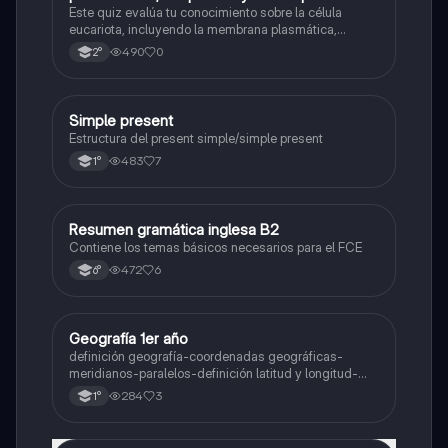
nombre se las partes de la celula eucariota
Este quiz evalúa tu conocimiento sobre la célula
eucariota, incluyendo la membrana plasmática,
núcleo, pared celular, citoplasma y citoesqueleto.
490
0
2°
Simple present
Inglés
Estructura del present simple/simple present
483
7
1°
Resumen gramática inglesa B2
Inglés
Contiene los temas básicos necesarios para el FCE
472
6
6°
Geografía 1er año
Geografía
definición geografía-coordenadas geográficas-
meridianos-paralelos-definición latitud y longitud-
elementos del mapa-definición mapa-localización
284
3
1°
relativa y absoluta