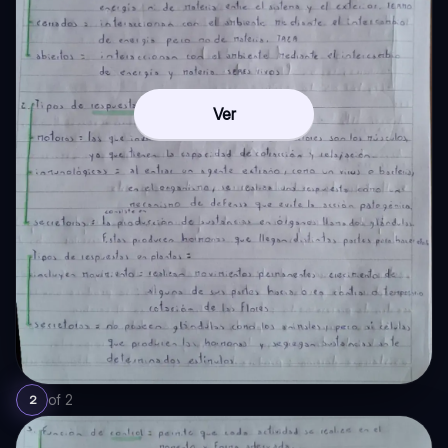
Ver
of
2
2