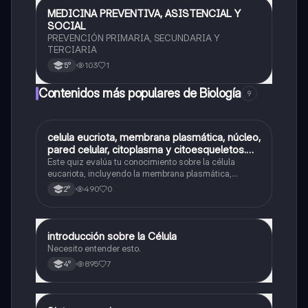
MEDICINA PREVENTIVA, ASISTENCIAL Y
Biología
SOCIAL
PREVENCIÓN PRIMARIA, SECUNDARIA Y
TERCIARIA
103
1
5°
Contenidos más populares de Biología
9
C
celula eucriota, membrana plasmática, núcleo,
Biología
pared celular, citoplasma y citoesqueletos.
nombre se las partes de la celula eucariota
Este quiz evalúa tu conocimiento sobre la célula
eucariota, incluyendo la membrana plasmática,
núcleo, pared celular, citoplasma y citoesqueleto.
490
0
2°
introducción sobre la Célula
Biología
Necesito entender esto.
895
7
4°