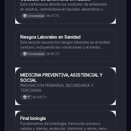
Esta conferencia aborda los cuidados de enfermería
en adultos, centrándose en líquidos, electrolitos y
shock, incluyendo la fisiología del medio interno y la
61
0
Universidad
composición del agua corporal.
Riesgos Laborales en Sanidad
Biología
Esta lección resume los riesgos laborales en el ámbito
sanitario, incluyendo las condiciones y el medio
ambiente de trabajo, la carga global del trabajo, y los
25
0
Universidad
riesgos específicos como los biológicos, químicos,
físicos, y psicosociales.
MEDICINA PREVENTIVA, ASISTENCIAL Y
Biología
SOCIAL
PREVENCIÓN PRIMARIA, SECUNDARIA Y
TERCIARIA
103
1
5°
Final biología
Biología
Fundamentos de la biología, formación universo,
celulas y demás, evolución, dominios y reinos, reino