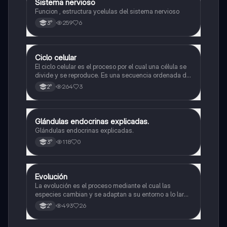
Sistema nervioso
Biología
Funcion , estructura ycelulas del sistema nervioso
259
6
3°
Ciclo celular
Biología
El ciclo celular es el proceso por el cual una célula se
divide y se reproduce. Es una secuencia ordenada de
eventos que permiten la replicación del material
264
3
2°
genético y la formación de dos células hijas idénticas
Glándulas endocrinas explicadas.
Biología
Glándulas endocrinas explicadas.
118
0
3°
Evolución
Biología
La evolución es el proceso mediante el cual las
especies cambian y se adaptan a su entorno a lo largo
del tiempo.
493
26
2°