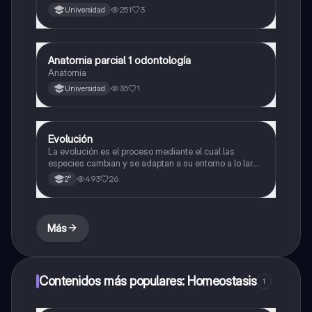
planta y animalia
251
3
Universidad
Anatomia parcial 1 odontología
Biología
Anatomia
35
1
Universidad
Evolución
Biología
La evolución es el proceso mediante el cual las
especies cambian y se adaptan a su entorno a lo largo
del tiempo.
493
26
2°
Más
Contenidos más populares: Homeostasis
1