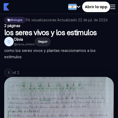
Abrir la app
96
visualizaciones
·
Actualizado
22 de jul. de 2026
·
Biología
2 páginas
los seres vivos y los estimulos
Olivia
O
Seguir
@
olivia_4hknh
como los seres vivos y plantas reaccionamos a los
estímulos
of
2
1