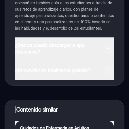
compañero también guía a los estudiantes a través de
sus retos de aprendizaje diarios, con planes de
aprendizaje personalizados, cuestionarios o contenidos
en el chat y una personalización del 100% basada en
las habilidades y el desarrollo de los estudiantes.
¿Dónde puedo descargar la app
Knowunity?
Puedes descargar la app en Google Play Store y Apple
App Store.
¿Knowunity es totalmente gratuito?
¡Sí lo es! Tienes acceso totalmente gratuito a todo el
contenido de la app, puedes chatear con otros
alumnos y recibir ayuda inmeditamente. Puedes ganar
dinero utilizando la aplicación, que te permitirá acceder
a determinadas funciones.
Contenido similar
Cuidados de Enfermería en Adultos
Biología