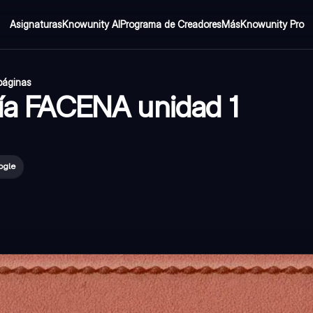
Asignaturas
Knowunity AI
Programa de Creadores
Más
Knowunity Pro
páginas
gía FACENA unidad 1
ogle