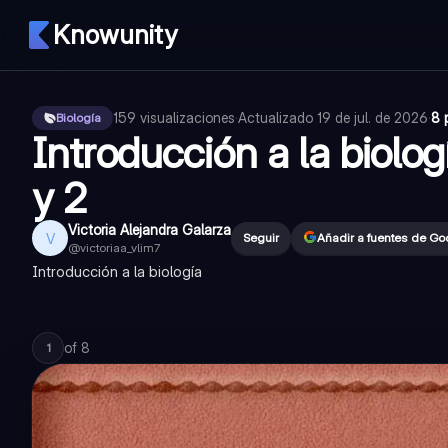
Knowunity
159
visualizaciones
·
Actualizado
19 de jul. de 2026
·
8 
Biología
Introducción a la biolo
y 2
Victoria Alejandra Galarza
V
Seguir
Añadir a fuentes de Go
@
victoriaa_vlim7
Introducción a la biología
of
8
1