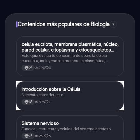
contenido de la app, puedes chatear con otros
alumnos y recibir ayuda inmeditamente. Puedes ganar
dinero utilizando la aplicación, que te permitirá acceder
a determinadas funciones.
Contenidos más populares de Biología
9
C
celula eucriota, membrana plasmática, núcleo,
Biología
pared celular, citoplasma y citoesqueletos.
nombre se las partes de la celula eucariota
Este quiz evalúa tu conocimiento sobre la célula
eucariota, incluyendo la membrana plasmática,
núcleo, pared celular, citoplasma y citoesqueleto.
490
0
2°
introducción sobre la Célula
Biología
Necesito entender esto.
895
7
4°
Sistema nervioso
Biología
Funcion , estructura ycelulas del sistema nervioso
259
6
3°