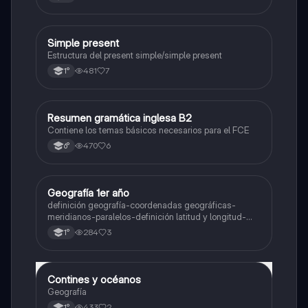
Simple present
Inglés
Estructura del present simple/simple present
481
7
1°
Resumen gramática inglesa B2
Inglés
Contiene los temas básicos necesarios para el FCE
470
6
6°
Geografía 1er año
Geografía
definición geografía-coordenadas geográficas-
meridianos-paralelos-definición latitud y longitud-
elementos del mapa-definición mapa-localización
284
3
1°
relativa y absoluta
Contines y océanos
Geografía
Geografía
433
2
1°