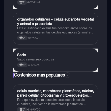
204
4
1°
O
organelos celulares - celula eucariota vegetal
Biología
y animal e procariota
Este cuestionario evalúa tus conocimientos sobre los
organelos celulares, las células eucariotas (animal y
vegetal) y las células procariotas.
290
0
2°
Sado
Biología
Salud sexual reproductiva
191
4
4°
Contenidos más populares
9
C
celula eucriota, membrana plasmática, núcleo,
Biología
pared celular, citoplasma y citoesqueletos.
nombre se las partes de la celula eucariota
Este quiz evalúa tu conocimiento sobre la célula
eucariota, incluyendo la membrana plasmática,
núcleo, pared celular, citoplasma y citoesqueleto.
490
0
2°