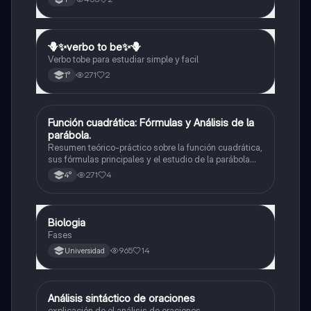
🪻✨️verbo to be✨️🪻
Inglés
Verbo tobe para estudiar simple y facil
271
2
1°
Función cuadrática: Fórmulas y Análisis de la
Matemáticas
parábola.
Resumen teórico-práctico sobre la función cuadrática,
sus fórmulas principales y el estudio de la parábola
como representación gráfica.Incluye desarrollo de la
271
4
4°
forma general, cálculo de raíces, vértice y elementos
fundamentales para su interpretación
Biologia
Biología
Fases
965
14
Universidad
Análisis sintáctico de oraciones
Lengua
explicación de el análisis de oraciones