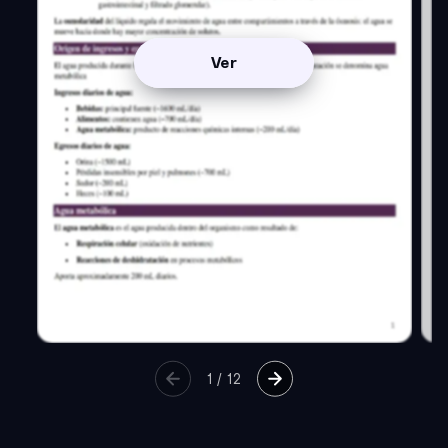
Ver
1
/
12