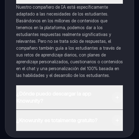
Nuestro compañero de IA está específicamente
adaptado a las necesidades de los estudiantes.
Basándonos en los millones de contenidos que
tenemos en la plataforma, podemos dar a los
estudiantes respuestas realmente significativas y
relevantes. Pero no se trata solo de respuestas, el
compañero también guía a los estudiantes a través de
sus retos de aprendizaje diarios, con planes de
aprendizaje personalizados, cuestionarios o contenidos
en el chat y una personalización del 100% basada en
las habilidades y el desarrollo de los estudiantes.
¿Dónde puedo descargar la app
Knowunity?
Puedes descargar la app en Google Play Store y Apple
App Store.
¿Knowunity es totalmente gratuito?
¡Sí lo es! Tienes acceso totalmente gratuito a todo el