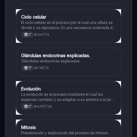
Ciclo celular
Biología
El ciclo celular es el proceso por el cual una célula se
divide y se reproduce. Es una secuencia ordenada de
eventos que permiten la replicación del material
261
3
2°
genético y la formación de dos células hijas idénticas
Glándulas endocrinas explicadas.
Biología
Glándulas endocrinas explicadas.
118
0
3°
Evolución
Biología
La evolución es el proceso mediante el cual las
especies cambian y se adaptan a su entorno a lo largo
del tiempo.
493
26
2°
Mitosis
Biología
Presentación y explicación del proceso de mitosis