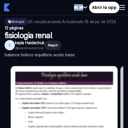
Abrir la app
65
visualizaciones
·
Actualizado
18 de jul. de 2026
·
Biología
12 páginas
fisiologia renal
keyla Haidechuk
K
Seguir
@
keylahaidechuk
balance hidrico equilibrio acido base