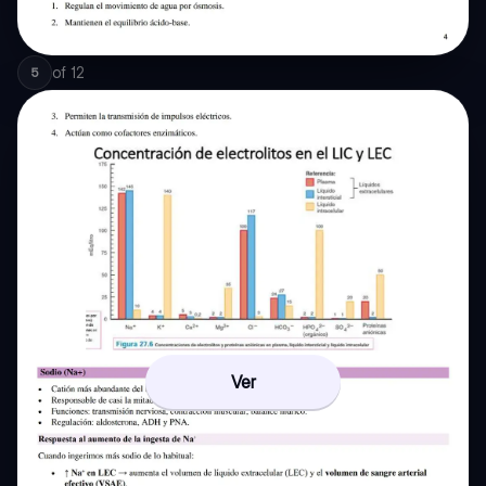
of
12
5
Ver