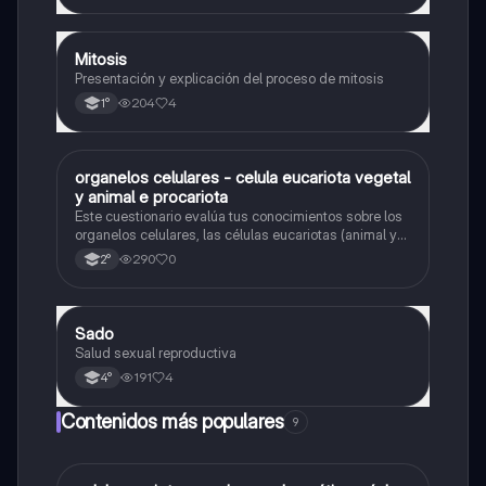
Mitosis
Biología
Presentación y explicación del proceso de mitosis
204
4
1°
O
organelos celulares - celula eucariota vegetal
Biología
y animal e procariota
Este cuestionario evalúa tus conocimientos sobre los
organelos celulares, las células eucariotas (animal y
vegetal) y las células procariotas.
290
0
2°
Sado
Biología
Salud sexual reproductiva
191
4
4°
Contenidos más populares
9