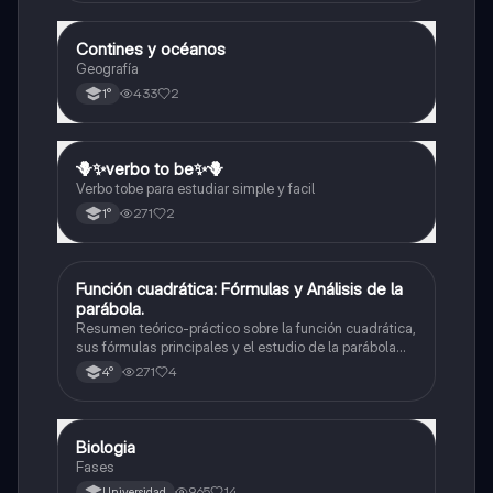
Contines y océanos
Geografía
Geografía
433
2
1°
🪻✨️verbo to be✨️🪻
Inglés
Verbo tobe para estudiar simple y facil
271
2
1°
Función cuadrática: Fórmulas y Análisis de la
Matemáticas
parábola.
Resumen teórico-práctico sobre la función cuadrática,
sus fórmulas principales y el estudio de la parábola
como representación gráfica.Incluye desarrollo de la
271
4
4°
forma general, cálculo de raíces, vértice y elementos
fundamentales para su interpretación
Biologia
Biología
Fases
965
14
Universidad