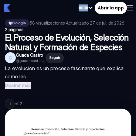
Abrir la app
38
visualizaciones
·
Actualizado
27 de jul. de 2026
·
Biología
2 páginas
El Proceso de Evolución, Selección
Natural y Formación de Especies
Guada Castro
G
Seguir
@
guadacast_irujj
La evolución es un proceso fascinante que explica
cómo las...
Mostrar más
of
2
1