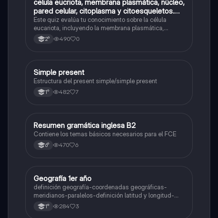
C
celula eucriota, membrana plasmática, núcleo,
Biología
pared celular, citoplasma y citoesqueletos.
nombre se las partes de la celula eucariota
Este quiz evalúa tu conocimiento sobre la célula
eucariota, incluyendo la membrana plasmática,
núcleo, pared celular, citoplasma y citoesqueleto.
490
0
2°
Simple present
Inglés
Estructura del present simple/simple present
482
7
1°
Resumen gramática inglesa B2
Inglés
Contiene los temas básicos necesarios para el FCE
470
6
6°
Geografía 1er año
Geografía
definición geografía-coordenadas geográficas-
meridianos-paralelos-definición latitud y longitud-
elementos del mapa-definición mapa-localización
284
3
1°
relativa y absoluta