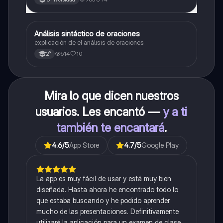
Análisis sintáctico de oraciones
Lengua
explicación de el análisis de oraciones
514
10
2°
Mira lo que dicen nuestros
usuarios. Les encantó —
y a ti
también te encantará
.
4.6
/5
App Store
4.7
/5
Google Play
La app es muy fácil de usar y está muy bien
diseñada. Hasta ahora he encontrado todo lo
que estaba buscando y he podido aprender
mucho de las presentaciones. Definitivamente
utilizaré la aplicación para un examen de clase.