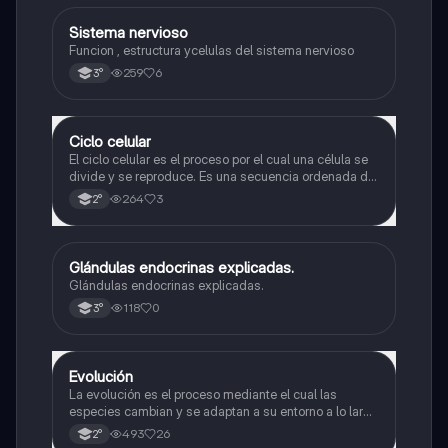
Sistema nervioso
Biología
Funcion , estructura ycelulas del sistema nervioso
259
6
3°
Ciclo celular
Biología
El ciclo celular es el proceso por el cual una célula se
divide y se reproduce. Es una secuencia ordenada de
eventos que permiten la replicación del material
264
3
2°
genético y la formación de dos células hijas idénticas
Glándulas endocrinas explicadas.
Biología
Glándulas endocrinas explicadas.
118
0
3°
Evolución
Biología
La evolución es el proceso mediante el cual las
especies cambian y se adaptan a su entorno a lo largo
del tiempo.
493
26
2°