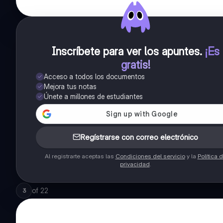
Inscríbete para ver los apuntes
.
¡Es
gratis!
Acceso a todos los documentos
Mejora tus notas
Únete a millones de estudiantes
Regístrarse con correo electrónico
Al registrarte aceptas las
Condiciones del servicio
y la
Política 
privacidad
.
of
22
3