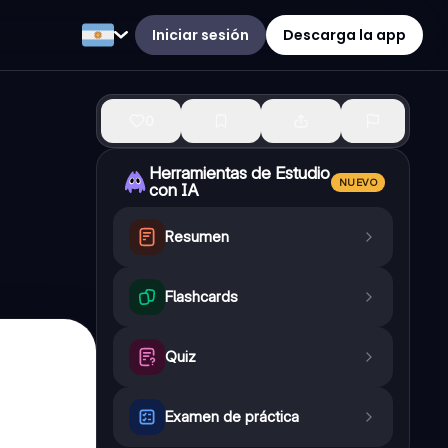
Iniciar sesión
Descarga la app
0
Herramientas de Estudio
NUEVO
con IA
Resumen
Flashcards
Quiz
Examen de práctica