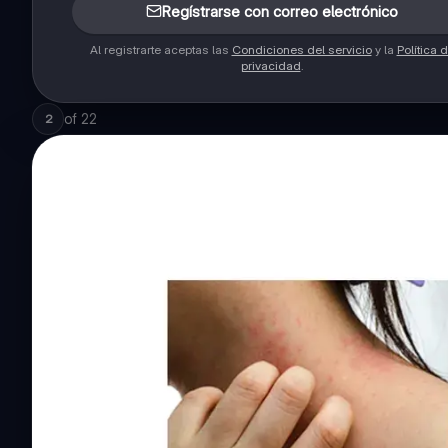
Regístrarse con correo electrónico
Al registrarte aceptas las
Condiciones del servicio
y la
Política 
privacidad
.
of
22
2