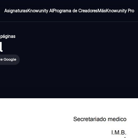
Asignaturas
Knowunity AI
Programa de Creadores
Más
Knowunity Pro
 páginas
l
de Google