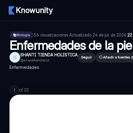
Knowunity
36
visualizaciones
·
Actualizado
24 de jul. de 2026
·
22
Biología
Enfermedades de la pie
SHANTI TIENDA HOLISTICA
S
Seguir
Añadir a fuentes 
@
shantitiendahol
Enfermedades
of
22
1