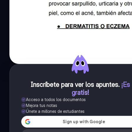
Inscríbete para ver los apuntes
.
¡Es
gratis!
Acceso a todos los documentos
Mejora tus notas
Únete a millones de estudiantes