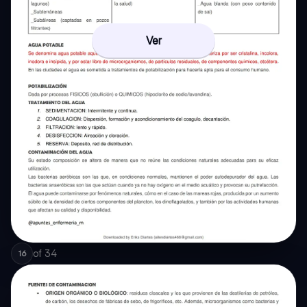
Ver
of
34
16