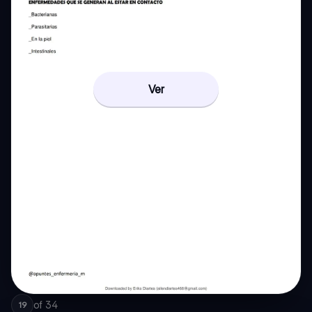
Ver
of
34
19