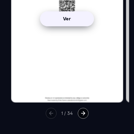
Ver
1
/
34