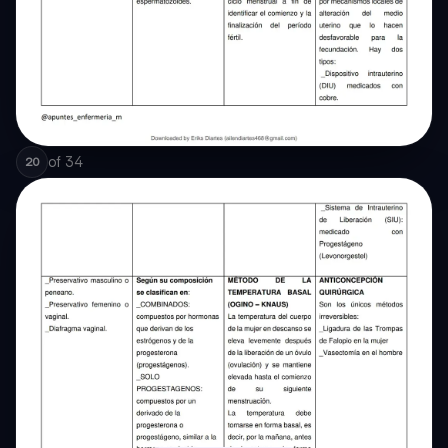
of
34
20