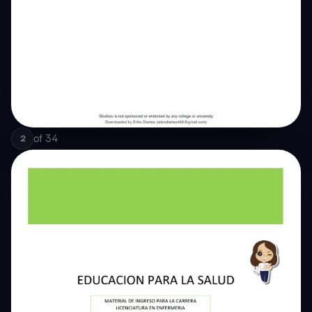
of
34
2