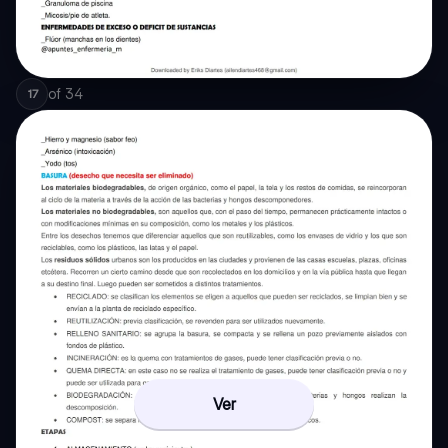
of
34
17
Ver