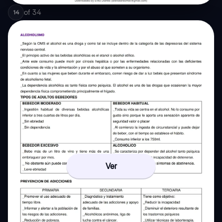
of
34
14
Ver