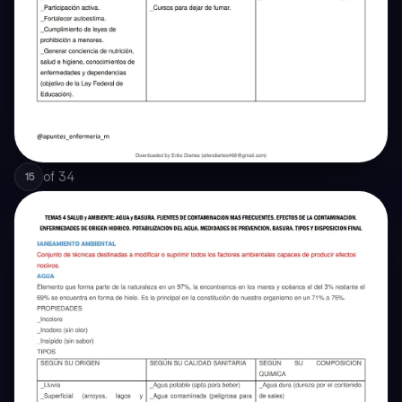
of
34
15