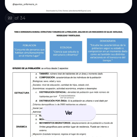
of
34
22
Ver