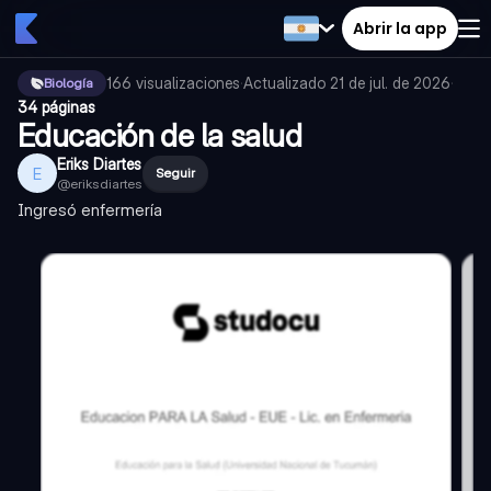
Abrir la app
166
visualizaciones
·
Actualizado
21 de jul. de 2026
·
Biología
34 páginas
Educación de la salud
Eriks Diartes
E
Seguir
@
eriksdiartes
Ingresó enfermería