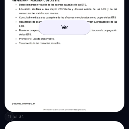
Ver
of
34
11