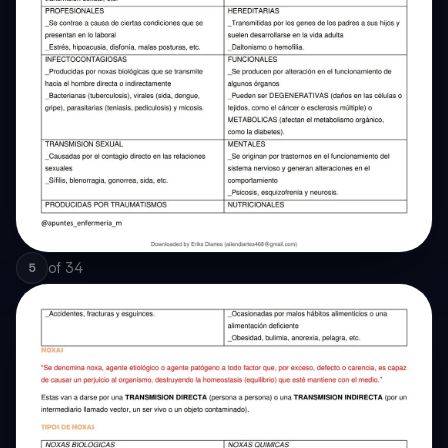
of
34
5