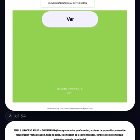
Ver
of
34
3