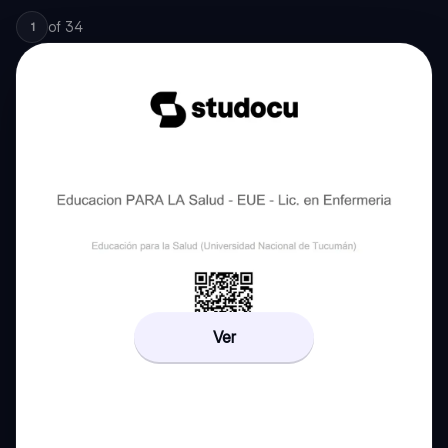
of
34
1
Ver