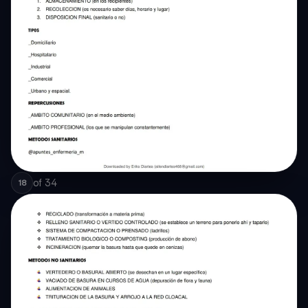
of
34
18