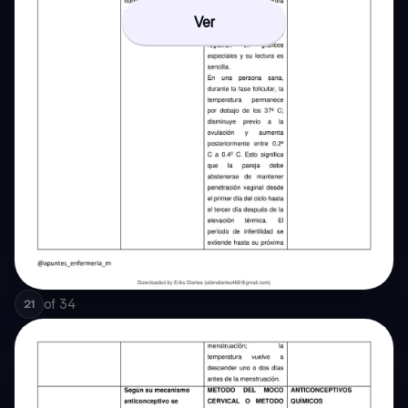
Ver
of
34
21