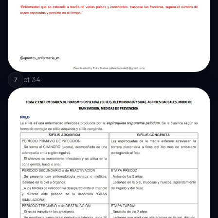
of
34
7