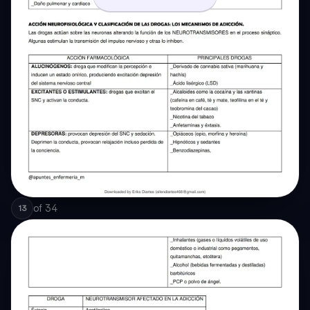
of
34
13