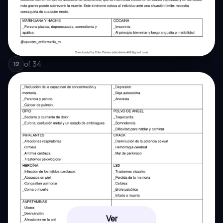
of
34
12
Ver