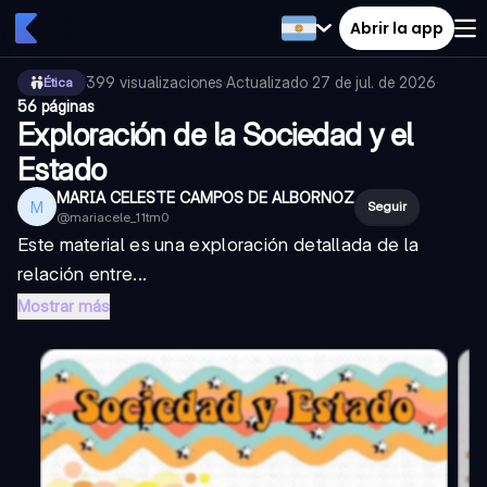
Abrir la app
399
visualizaciones
·
Actualizado
27 de jul. de 2026
·
Ética
56 páginas
Exploración de la Sociedad y el
Estado
MARIA CELESTE CAMPOS DE ALBORNOZ
M
Seguir
@
mariacele_11tm0
Este material es una exploración detallada de la
relación entre...
Mostrar más