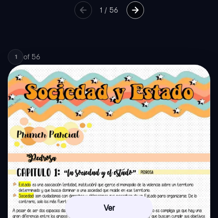
1
/
56
of
56
1
Ver