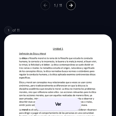
1
/
11
of
11
1
Ver