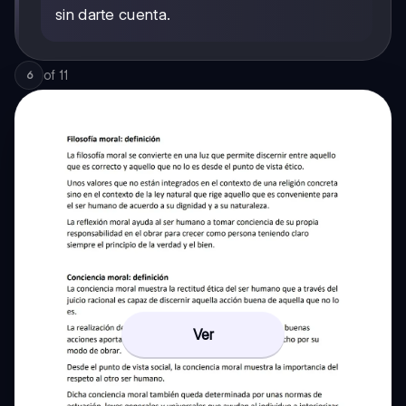
sin darte cuenta.
of
11
6
Ver