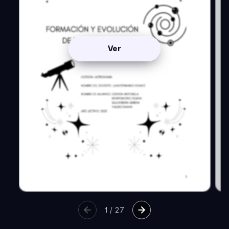
Ver
1
/
27