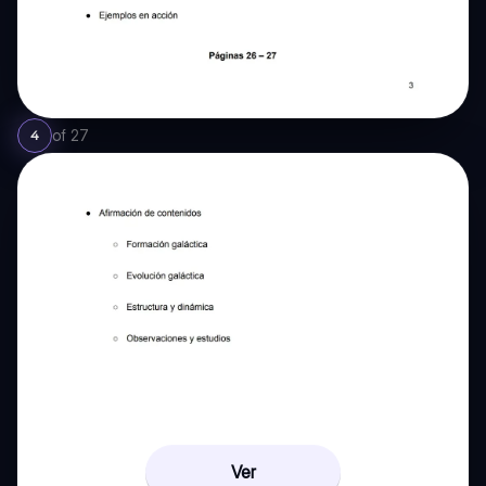
of
27
4
Ver