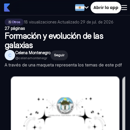
Abrir la app
18
visualizaciones
·
Actualizado
29 de jul. de 2026
·
Otros
27 páginas
Formación y evolución de las
galaxias
Celena Montenegro
C
Seguir
@
celenamontenegr
A través de una maqueta representa los temas de este pdf