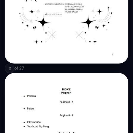
of
27
2