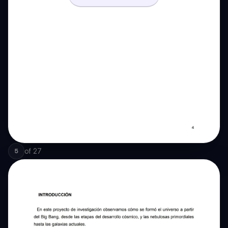
of
27
5