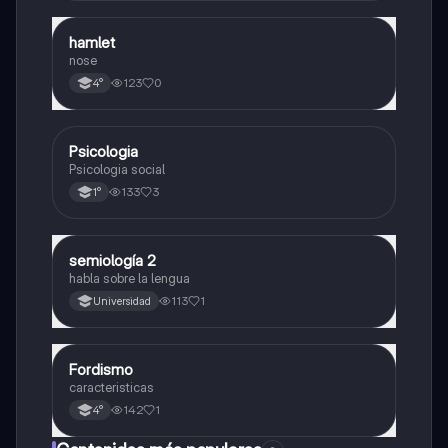
hamlet
Otros
nose
123
0
4°
Psicologia
Otros
Psicologia social
133
3
1°
semiología 2
Otros
habla sobre la lengua
113
1
Universidad
Fordismo
Otros
caracteristicas
142
1
4°