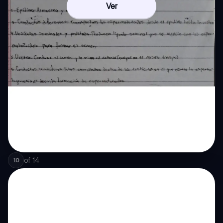
Ver
of
14
10