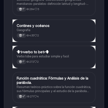
meridianos-paralelos-definición latitud y longitud-
elementos del mapa-definición mapa-localización
284
3
1°
relativa y absoluta
Contines y océanos
Geografía
Geografía
435
2
1°
🪻✨️verbo to be✨️🪻
Inglés
Verbo tobe para estudiar simple y facil
272
2
1°
Función cuadrática: Fórmulas y Análisis de la
Matemáticas
parábola.
Resumen teórico-práctico sobre la función cuadrática,
sus fórmulas principales y el estudio de la parábola
como representación gráfica.Incluye desarrollo de la
271
4
4°
forma general, cálculo de raíces, vértice y elementos
fundamentales para su interpretación