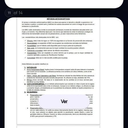
of
14
11
Ver