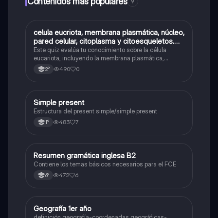
Contenidos más populares
9
C
celula eucriota, membrana plasmática, núcleo,
Biología
pared celular, citoplasma y citoesqueletos.
nombre se las partes de la celula eucariota
Este quiz evalúa tu conocimiento sobre la célula
eucariota, incluyendo la membrana plasmática,
núcleo, pared celular, citoplasma y citoesqueleto.
490
0
2°
Simple present
Inglés
Estructura del present simple/simple present
483
7
1°
Resumen gramática inglesa B2
Inglés
Contiene los temas básicos necesarios para el FCE
472
6
6°
Geografía 1er año
Geografía
definición geografía-coordenadas geográficas-