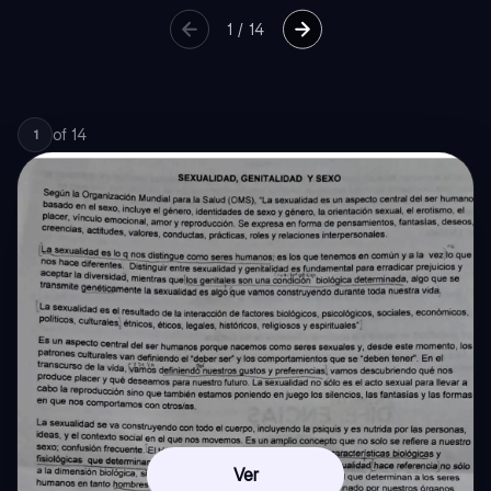
1
/
14
of
14
1
Ver