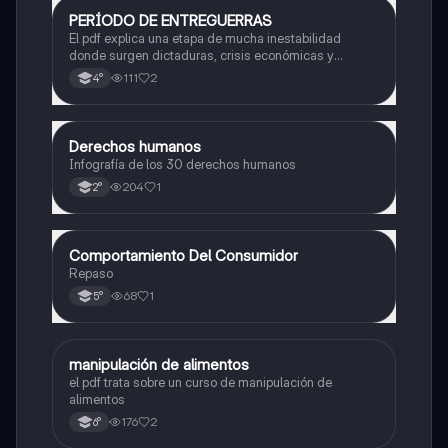
PERÍODO DE ENTREGUERRAS
Historia
El pdf explica una etapa de mucha inestabilidad
donde surgen dictaduras, crisis económicas y
tensiones que terminan provocando una guerra a nivel
111
2
4°
mundial. También analiza los cambios políticos y
sociales que ocurrieron en ese tiempo.
Derechos humanos
Otros
Infografía de los 30 derechos humanos
204
1
2°
Comportamiento Del Consumidor
Otros
Repaso
68
1
5°
manipulación de alimentos
Otros
el pdf trata sobre un curso de manipulación de
alimentos
176
2
6°