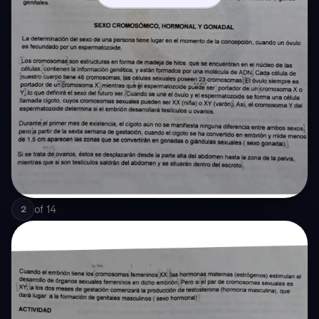
of
14
2