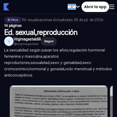
Abrir la app
116
visualizaciones
·
Actualizado
25 de jul. de 2026
·
Otros
14 páginas
Ed. sexual,reproducción
Virginiagastaldi8
V
Seguir
@
virginiagastald
La sexualidad según pasan los años,regulación hormonal
femenina y masculina,aparatos
reproductores,sexualidad,sexo y genialidad,sexo
cromosómico,hormonal y gonadal,ciclo menstrual y métodos
anticonceptivos