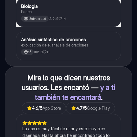
Biologia
Biología
Fases
967
14
Universidad
Análisis sintáctico de oraciones
Lengua
explicación de el análisis de oraciones
518
11
2°
Mira lo que dicen nuestros
usuarios. Les encantó —
y a ti
también te encantará
.
4.6
/5
App Store
4.7
/5
Google Play
La app es muy fácil de usar y está muy bien
diseñada. Hasta ahora he encontrado todo lo