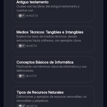
Antiguo testamento
Otros
Cuales son los libros del antiguo testamento y
cuantos son
152
3
1°
M
Medios Técnicos: Tangibles e Intangibles
Otros
Explora los tipos de medios técnicos, desde
estructuras hasta software, con ejemplos clave.
65
0
2°
C
Conceptos Básicos de Informática
Otros
Flashcards con términos clave de informática y sus
definiciones.
41
0
1°
T
Tipos de Recursos Naturales
Otros
Definiciones y ejemplos de recursos renovables, no
renovables y perpetuos.
20
0
4°