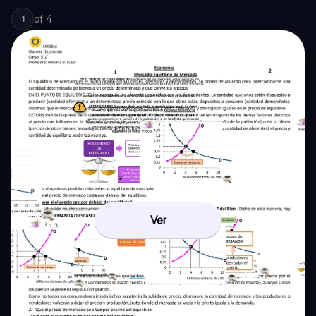
of
4
1
Ver