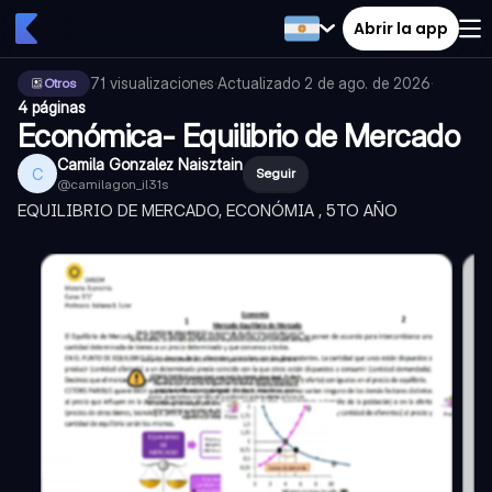
Abrir la app
71
visualizaciones
·
Actualizado
2 de ago. de 2026
·
Otros
4 páginas
Económica- Equilibrio de Mercado
Camila Gonzalez Naisztain
C
Seguir
@
camilagon_il31s
EQUILIBRIO DE MERCADO, ECONÓMIA , 5TO AÑO