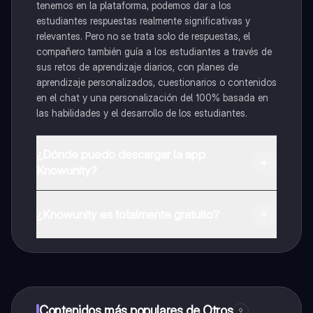
tenemos en la plataforma, podemos dar a los
estudiantes respuestas realmente significativas y
relevantes. Pero no se trata solo de respuestas, el
compañero también guía a los estudiantes a través de
sus retos de aprendizaje diarios, con planes de
aprendizaje personalizados, cuestionarios o contenidos
en el chat y una personalización del 100% basada en
las habilidades y el desarrollo de los estudiantes.
¿Dónde puedo descargar la app
Knowunity?
Puedes descargar la app en Google Play Store y Apple
App Store.
¿Knowunity es totalmente gratuito?
¡Sí lo es! Tienes acceso totalmente gratuito a todo el
contenido de la app, puedes chatear con otros
alumnos y recibir ayuda inmeditamente. Puedes ganar
dinero utilizando la aplicación, que te permitirá acceder
a determinadas funciones.
Contenidos más populares de Otros
9