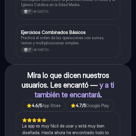
Iglesia Católica en la Edad Media.
120
0
1°
E
Ejercicios Combinados Básicos
Matemáticas
Practicá el orden de las operaciones con sumas,
restas y multiplicaciones simples.
108
0
2°
Mira lo que dicen nuestros
usuarios. Les encantó —
y a ti
también te encantará
.
4.6
/5
App Store
4.7
/5
Google Play
La app es muy fácil de usar y está muy bien
diseñada. Hasta ahora he encontrado todo lo