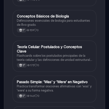
C
Conceptos Básicos de Biología
Biología
Definiciones esenciales de biología para estudiantes
de 8vo grado.
159
0
1°
T
Teoría Celular: Postulados y Conceptos
Biología
Clave
Flashcards sobre los postulados principales de la
teoría celular y las definiciones de unidad estructural
y funcional.
173
0
3°
P
Pasado Simple: 'Was' y 'Were' en Negativo
Inglés
Practica transformar oraciones afirmativas con 'was' y
'were' a su forma negativa.
146
0
2°