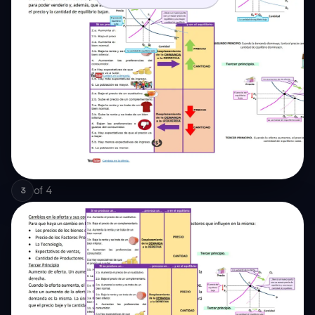
of
4
3