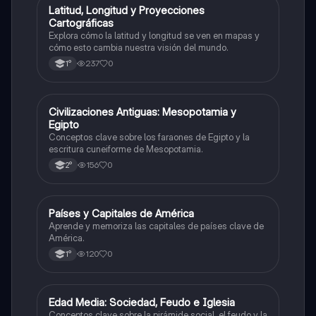
L
Latitud, Longitud y Proyecciones
Geografía
Cartográficas
Explora cómo la latitud y longitud se ven en mapas y
cómo esto cambia nuestra visión del mundo.
237
0
1°
C
Civilizaciones Antiguas: Mesopotamia y
Historia
Egipto
Conceptos clave sobre los faraones de Egipto y la
escritura cuneiforme de Mesopotamia.
156
0
2°
P
Países y Capitales de América
Geografía
Aprende y memoriza las capitales de países clave de
América.
120
0
1°
E
Edad Media: Sociedad, Feudo e Iglesia
Historia
Conceptos clave sobre la pirámide social, el feudo y la