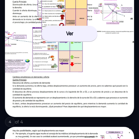
Ver
of
4
4