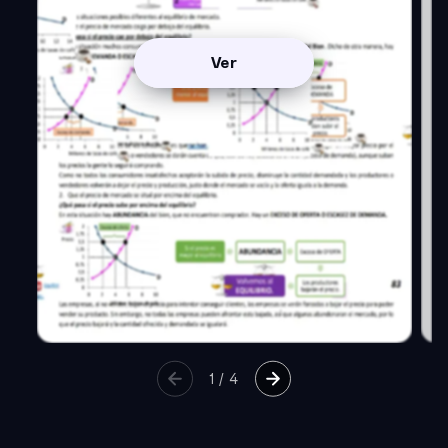
Ver
1
/
4