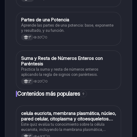
P
Partes de una Potencia
Otros
Aprende las partes de una potencia: base, exponente
y resultado, y su función.
30
0
1°
S
Suma y Resta de Números Enteros con
Otros
Paréntesis
Practica la suma y resta de números enteros
aplicando la regla de signos con paréntesis.
20
0
2°
Contenidos más populares
9
C
celula eucriota, membrana plasmática, núcleo,
Biología
pared celular, citoplasma y citoesqueletos.
nombre se las partes de la celula eucariota
Este quiz evalúa tu conocimiento sobre la célula
eucariota, incluyendo la membrana plasmática,
núcleo, pared celular, citoplasma y citoesqueleto.
492
0
2°