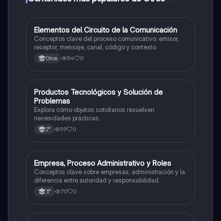
E
Elementos del Circuito de la Comunicación
Otros
Conceptos clave del proceso comunicativo: emisor,
receptor, mensaje, canal, código y contexto.
54
0
Otros
P
Productos Tecnológicos y Solución de
Otros
Problemas
Explora cómo objetos cotidianos resuelven
necesidades prácticas.
59
0
2°
E
Empresa, Proceso Administrativo y Roles
Otros
Conceptos clave sobre empresas, administración y la
diferencia entre autoridad y responsabilidad.
70
0
3°