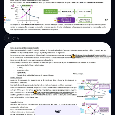
of
4
2
Ver