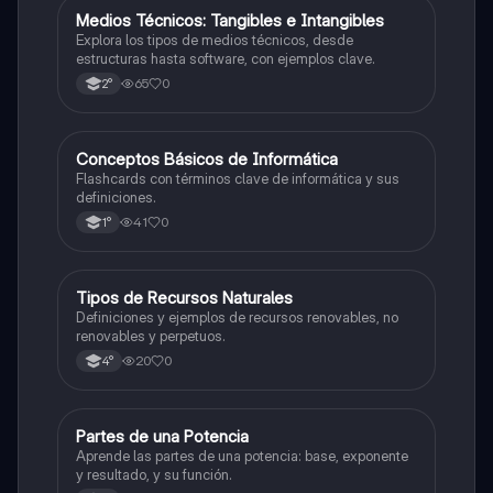
M
Medios Técnicos: Tangibles e Intangibles
Otros
Explora los tipos de medios técnicos, desde
estructuras hasta software, con ejemplos clave.
65
0
2°
C
Conceptos Básicos de Informática
Otros
Flashcards con términos clave de informática y sus
definiciones.
41
0
1°
T
Tipos de Recursos Naturales
Otros
Definiciones y ejemplos de recursos renovables, no
renovables y perpetuos.
20
0
4°
P
Partes de una Potencia
Otros
Aprende las partes de una potencia: base, exponente
y resultado, y su función.