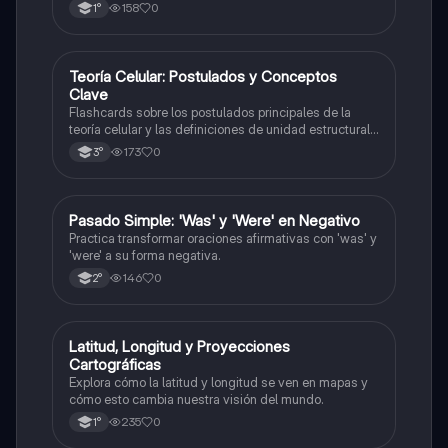
158
0
1°
T
Teoría Celular: Postulados y Conceptos
Biología
Clave
Flashcards sobre los postulados principales de la
teoría celular y las definiciones de unidad estructural
y funcional.
173
0
3°
P
Pasado Simple: 'Was' y 'Were' en Negativo
Inglés
Practica transformar oraciones afirmativas con 'was' y
'were' a su forma negativa.
146
0
2°
L
Latitud, Longitud y Proyecciones
Geografía
Cartográficas
Explora cómo la latitud y longitud se ven en mapas y
cómo esto cambia nuestra visión del mundo.
235
0
1°