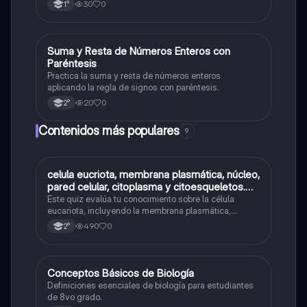
30
0
1°
S
Suma y Resta de Números Enteros con
Otros
Paréntesis
Practica la suma y resta de números enteros
aplicando la regla de signos con paréntesis.
20
0
2°
Contenidos más populares
9
C
celula eucriota, membrana plasmática, núcleo,
Biología
pared celular, citoplasma y citoesqueletos.
nombre se las partes de la celula eucariota
Este quiz evalúa tu conocimiento sobre la célula
eucariota, incluyendo la membrana plasmática,
núcleo, pared celular, citoplasma y citoesqueleto.
490
0
2°
C
Conceptos Básicos de Biología
Biología
Definiciones esenciales de biología para estudiantes
de 8vo grado.