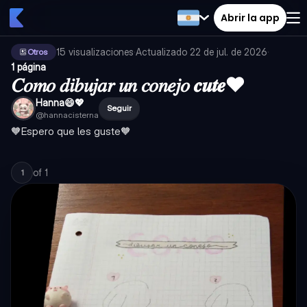
Abrir la app
15
visualizaciones
·
Actualizado
22 de jul. de 2026
·
Otros
1 página
𝐶𝑜𝑚𝑜 𝑑𝑖𝑏𝑢𝑗𝑎𝑟 𝑢𝑛 𝑐𝑜𝑛𝑒𝑗𝑜 𝒄𝒖𝒕𝒆❤️
Hanna😄💖
Seguir
@
hannacisterna
🧡Espero que les guste🧡
of
1
1