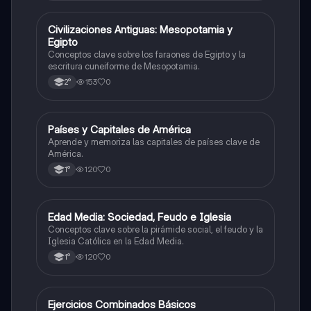
C
Civilizaciones Antiguas: Mesopotamia y
Historia
Egipto
Conceptos clave sobre los faraones de Egipto y la
escritura cuneiforme de Mesopotamia.
153
0
2°
P
Países y Capitales de América
Geografía
Aprende y memoriza las capitales de países clave de
América.
120
0
1°
E
Edad Media: Sociedad, Feudo e Iglesia
Historia
Conceptos clave sobre la pirámide social, el feudo y la
Iglesia Católica en la Edad Media.
120
0
1°
E
Ejercicios Combinados Básicos
Matemáticas