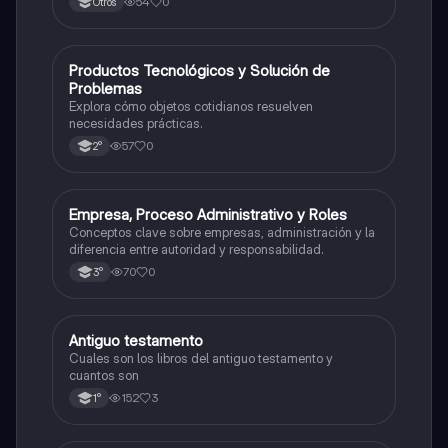
54
0
Otros
P
Productos Tecnológicos y Solución de
Otros
Problemas
Explora cómo objetos cotidianos resuelven
necesidades prácticas.
57
0
2°
E
Empresa, Proceso Administrativo y Roles
Otros
Conceptos clave sobre empresas, administración y la
diferencia entre autoridad y responsabilidad.
70
0
3°
Antiguo testamento
Otros
Cuales son los libros del antiguo testamento y
cuantos son
152
3
1°