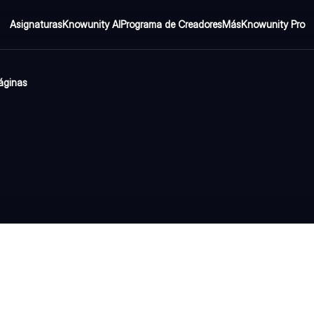
Asignaturas
Knowunity AI
Programa de Creadores
Más
Knowunity Pro
áginas