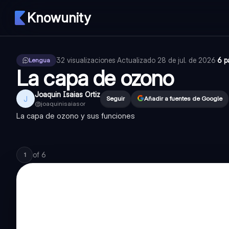
Knowunity
32
visualizaciones
·
Actualizado
28 de jul. de 2026
·
6 p
Lengua
La capa de ozono
Joaquin Isaias Ortiz
J
Seguir
Añadir a fuentes de Google
@
joaquinisaiasor
La capa de ozono y sus funciones
of
6
1