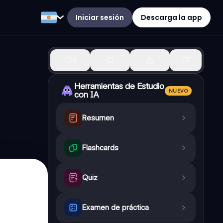
Iniciar sesión
Descarga la app
0
Herramientas de Estudio
NUEVO
con IA
Resumen
Flashcards
Quiz
Examen de práctica