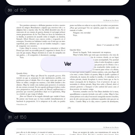
of
150
30
Ver
of
150
31