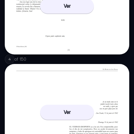
Ver
of
150
4
Ver