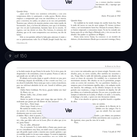
Ver
of
150
9
Ver