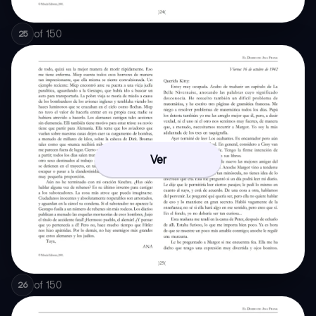
of
150
25
Ver
of
150
26