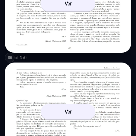
Ver
of
150
38
Ver