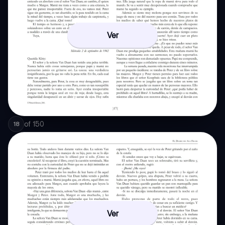
Ver
of
150
18
Ver