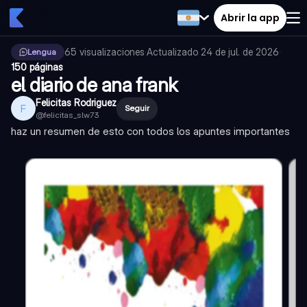
Abrir la app
65
visualizaciones
·
Actualizado
24 de jul. de 2026
·
Lengua
150 páginas
el diario de ana frank
Felicitas Rodriguez
F
Seguir
@
felicitas_slw73
haz un resumen de esto con todos los apuntes importantes