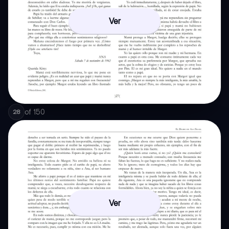
Ver
of
150
28
Ver