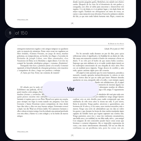
of
150
5
Ver