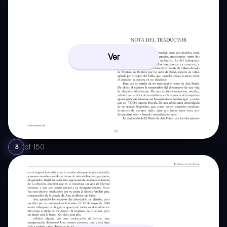
Ver
of
150
3