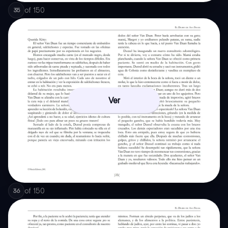
of
150
35
Ver
of
150
36