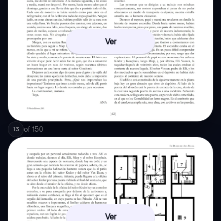
Ver
of
150
13
Ver