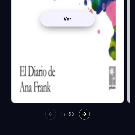
Ver
1
/
150