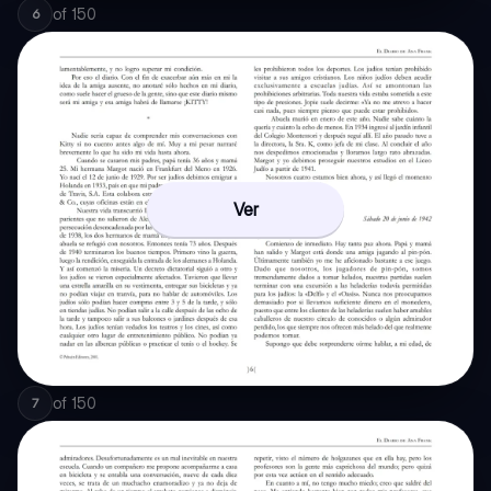
of
150
6
Ver
of
150
7