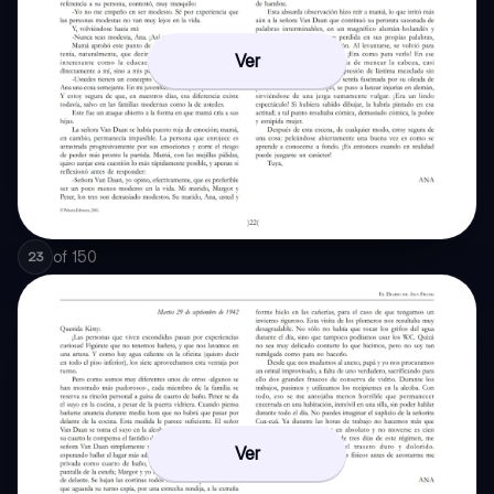
Ver
of
150
23
Ver