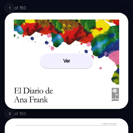
of
150
1
Ver
of
150
2