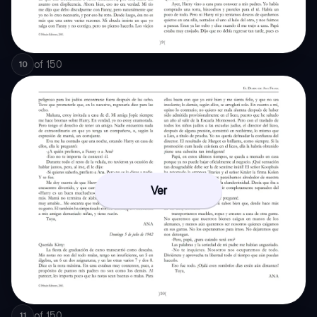
of
150
10
Ver
of
150
11