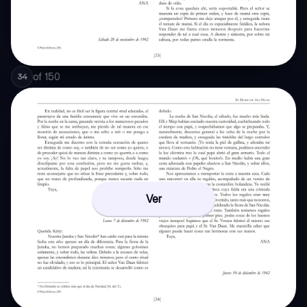
of
150
34
Ver