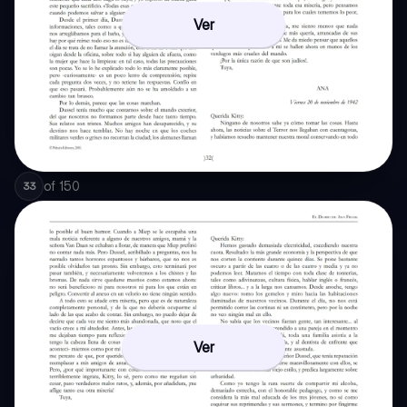
Ver
of
150
33
Ver