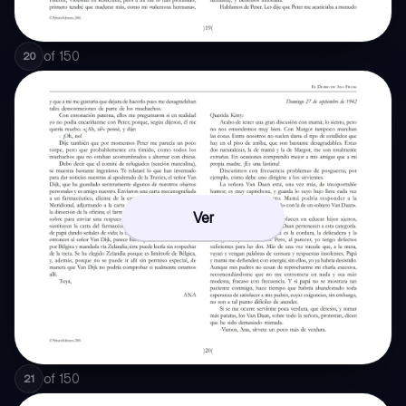
of
150
20
Ver
of
150
21