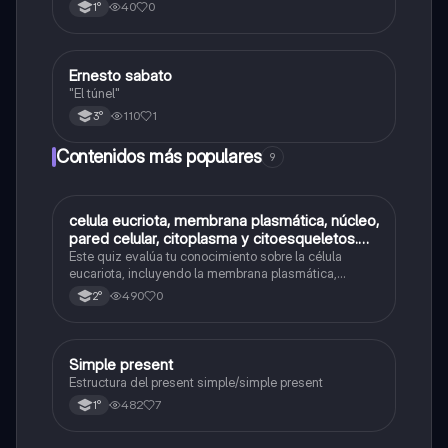
40
0
1°
Ernesto sabato
Lengua
"El túnel"
110
1
3°
Contenidos más populares
9
C
celula eucriota, membrana plasmática, núcleo,
Biología
pared celular, citoplasma y citoesqueletos.
nombre se las partes de la celula eucariota
Este quiz evalúa tu conocimiento sobre la célula
eucariota, incluyendo la membrana plasmática,
núcleo, pared celular, citoplasma y citoesqueleto.
490
0
2°
Simple present
Inglés
Estructura del present simple/simple present
482
7
1°