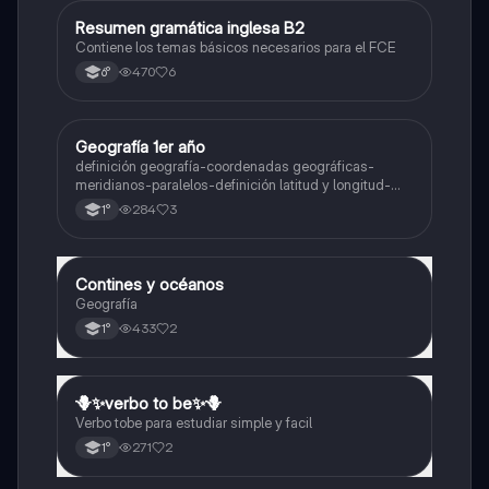
Resumen gramática inglesa B2
Inglés
Contiene los temas básicos necesarios para el FCE
470
6
6°
Geografía 1er año
Geografía
definición geografía-coordenadas geográficas-
meridianos-paralelos-definición latitud y longitud-
elementos del mapa-definición mapa-localización
284
3
1°
relativa y absoluta
Contines y océanos
Geografía
Geografía
433
2
1°
🪻✨️verbo to be✨️🪻
Inglés
Verbo tobe para estudiar simple y facil
271
2
1°