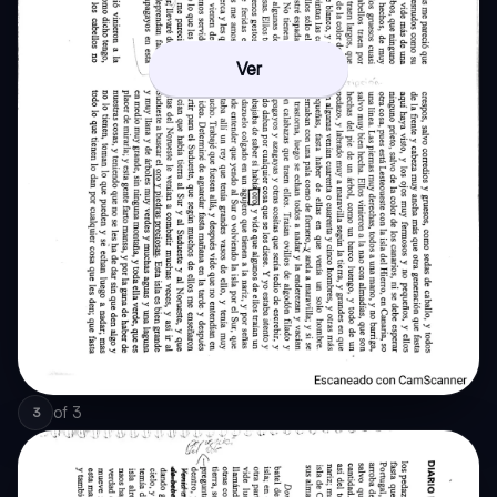
Ver
of
3
3