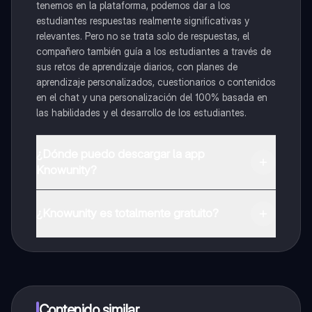
tenemos en la plataforma, podemos dar a los
estudiantes respuestas realmente significativas y
relevantes. Pero no se trata solo de respuestas, el
compañero también guía a los estudiantes a través de
sus retos de aprendizaje diarios, con planes de
aprendizaje personalizados, cuestionarios o contenidos
en el chat y una personalización del 100% basada en
las habilidades y el desarrollo de los estudiantes.
¿Dónde puedo descargar la app
Knowunity?
Puedes descargar la app en Google Play Store y Apple
App Store.
¿Knowunity es totalmente gratuito?
¡Sí lo es! Tienes acceso totalmente gratuito a todo el
contenido de la app, puedes chatear con otros
alumnos y recibir ayuda inmeditamente. Puedes ganar
dinero utilizando la aplicación, que te permitirá acceder
a determinadas funciones.
Contenido similar