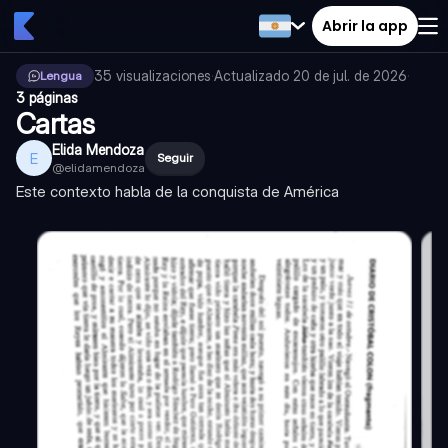
Abrir la app
35
visualizaciones
·
Actualizado
20 de jul. de 2026
·
Lengua
3 páginas
Cartas
Elida Mendoza
E
Seguir
@
elidamendoza
Este contexto habla de la conquista de América