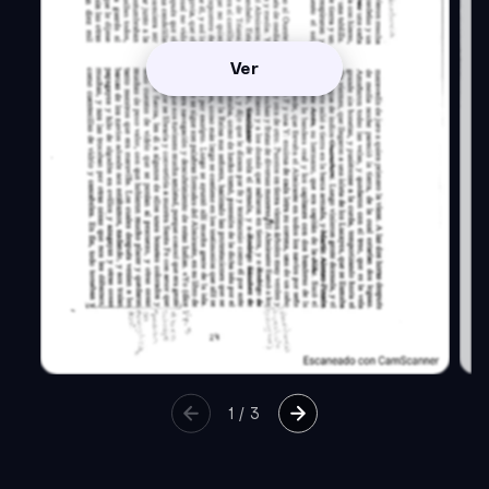
Ver
1
/
3