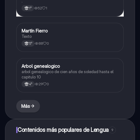
.
52
1
1°
Martín Fierro
Lengua
Texto
88
0
5°
Arbol genealogico
Lengua
arbol genealogico de cien años de soledad hasta el
capitulo 10
29
0
4°
Más
Contenidos más populares de Lengua
9