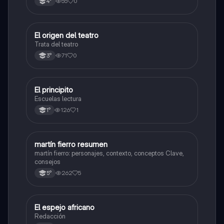
55
0
4°
la violencia en la frontera.
El origen del teatro
Lengua
Trata del teatro
71
0
3°
El principito
Lengua
Escuelas lectura
126
1
1°
martín fierro resumen
Lengua
martín fierro: personajes, contexto, conceptos Clave,
consejos
262
5
5°
El espejo africano
Lengua
Redacción