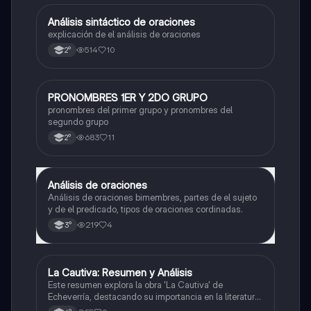
Análisis sintáctico de oraciones
Lengua
explicación de el análisis de oraciones
514
10
2°
PRONOMBRES 1ER Y 2DO GRUPO
Lengua
pronombres del primer grupo y pronombres del
segundo grupo
683
11
2°
Análisis de oraciones
Lengua
Análisis de oraciones bimembres, partes de el sujeto
y de el predicado, tipos de oraciones cordinadas.
219
4
3°
La Cautiva: Resumen y Análisis
Lengua
Este resumen explora la obra 'La Cautiva' de
Echeverría, destacando su importancia en la literatura
argentina y su narrativa sobre el amor, el sufrimiento y