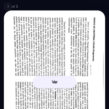
of
3
1
Ver