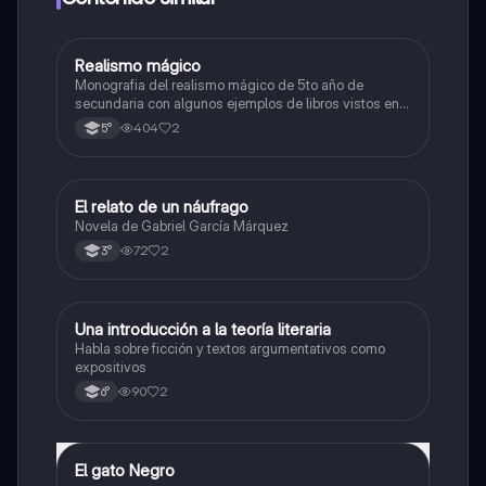
Realismo mágico
Lengua
Monografia del realismo mágico de 5to año de
secundaria con algunos ejemplos de libros vistos en
el periodo de clases durante el ciclo lectivo, espero
404
2
5°
que les sirva esta información la saque de Google,
gracias por su tiempo...........................
El relato de un náufrago
Lengua
Novela de Gabriel García Márquez
72
2
3°
Una introducción a la teoría literaria
Lengua
Habla sobre ficción y textos argumentativos como
expositivos
90
2
6°
El gato Negro
Lengua