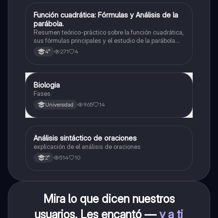
Función cuadrática: Fórmulas y Análisis de la
Matemáticas
parábola.
Resumen teórico-práctico sobre la función cuadrática,
sus fórmulas principales y el estudio de la parábola
como representación gráfica.Incluye desarrollo de la
271
4
4°
forma general, cálculo de raíces, vértice y elementos
fundamentales para su interpretación
Biologia
Biología
Fases
965
14
Universidad
Análisis sintáctico de oraciones
Lengua
explicación de el análisis de oraciones
514
10
2°
Mira lo que dicen nuestros
usuarios. Les encantó —
y a ti