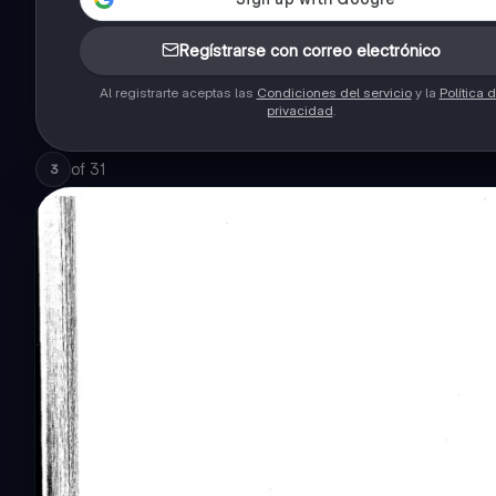
Regístrarse con correo electrónico
Al registrarte aceptas las
Condiciones del servicio
y la
Política 
privacidad
.
of
31
3