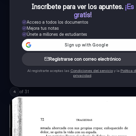
Inscríbete para ver los apuntes
.
¡Es
gratis!
Acceso a todos los documentos
Mejora tus notas
Únete a millones de estudiantes
Regístrarse con correo electrónico
Al registrarte aceptas las
Condiciones del servicio
y la
Política 
privacidad
.
of
31
4