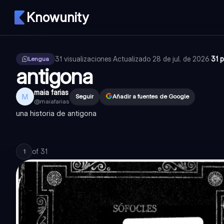
Knowunity
31
visualizaciones
·
Actualizado
28 de jul. de 2026
·
31 
Lengua
antigona
maia farias
M
Seguir
Añadir a fuentes de Google
@
maiafarias
una historia de antigona
of
31
1