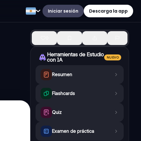
Iniciar sesión
Descarga la app
0
Herramientas de Estudio
NUEVO
con IA
Resumen
Flashcards
Quiz
Examen de práctica