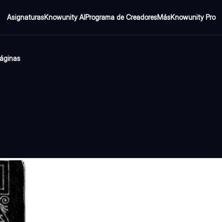
Asignaturas
Knowunity AI
Programa de Creadores
Más
Knowunity Pro
páginas