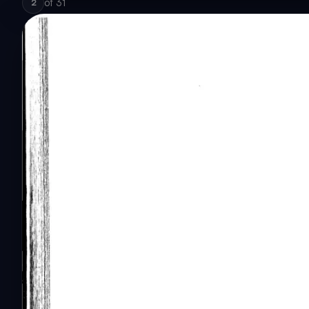
of
31
2