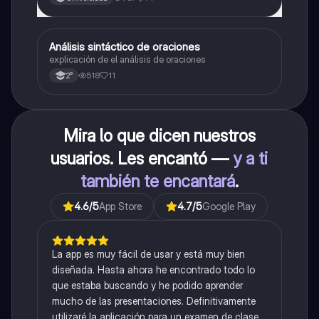
Análisis sintáctico de oraciones
Lengua
explicación de el análisis de oraciones
518
11
2°
Mira lo que dicen nuestros
usuarios. Les encantó —
y a ti
también te encantará
.
4.6
/5
App Store
4.7
/5
Google Play
La app es muy fácil de usar y está muy bien
diseñada. Hasta ahora he encontrado todo lo
que estaba buscando y he podido aprender
mucho de las presentaciones. Definitivamente
utilizaré la aplicación para un examen de clase.