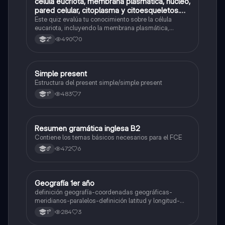
C
celula eucriota, membrana plasmática, núcleo,
Biología
pared celular, citoplasma y citoesqueletos.
nombre se las partes de la celula eucariota
Este quiz evalúa tu conocimiento sobre la célula
eucariota, incluyendo la membrana plasmática,
núcleo, pared celular, citoplasma y citoesqueleto.
490
0
2°
Simple present
Inglés
Estructura del present simple/simple present
483
7
1°
Resumen gramática inglesa B2
Inglés
Contiene los temas básicos necesarios para el FCE
472
6
6°
Geografía 1er año
Geografía
definición geografía-coordenadas geográficas-
meridianos-paralelos-definición latitud y longitud-
elementos del mapa-definición mapa-localización
284
3
1°
relativa y absoluta