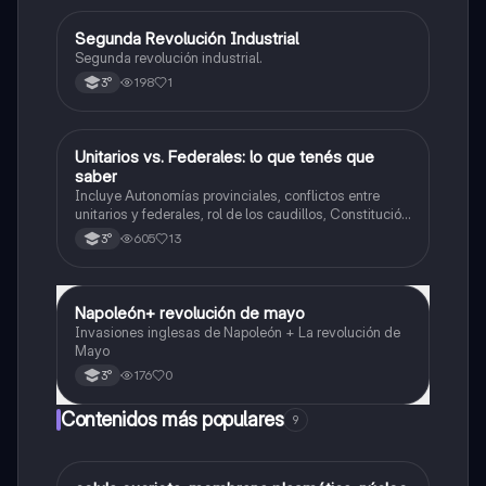
Segunda Revolución Industrial
Historia
Segunda revolución industrial.
198
1
3°
Unitarios vs. Federales: lo que tenés que
Historia
saber
Incluye Autonomías provinciales, conflictos entre
unitarios y federales, rol de los caudillos, Constitución
de 1826, figura de Dorrego y hegemonía de Rosas,
605
13
3°
resumen, comparaciones y línea del tiempo.
Napoleón+ revolución de mayo
Historia
Invasiones inglesas de Napoleón + La revolución de
Mayo
176
0
3°
Contenidos más populares
9