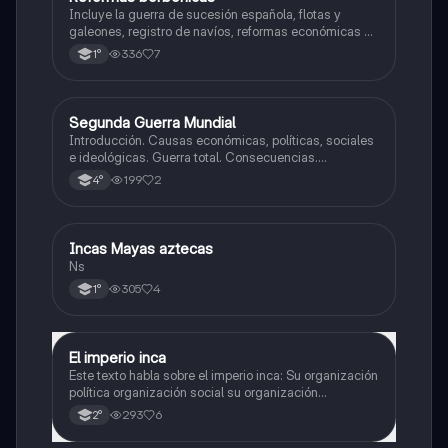
Incluye la guerra de sucesión española, flotas y
galeones, registro de navíos, reformas económicas y
virreinatos
336
7
1°
Segunda Guerra Mundial
Historia
Introducción. Causas económicas, políticas, sociales
e ideológicas. Guerra total. Consecuencias.
Tensiones en europa. Inicio de la guerra.
199
2
4°
Incas Mayas aztecas
Historia
Ns
305
4
1°
El imperio inca
Historia
Este texto habla sobre el imperio inca: Su organización
política organización social su organización
económica su y organización religiosa
293
6
2°