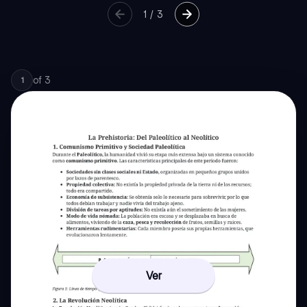
1
/
3
of
3
1
Ver