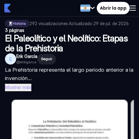
Abrir la app
292
visualizaciones
·
Actualizado
29 de jul. de 2026
·
Historia
3 páginas
El Paleolítico y el Neolítico: Etapas
de la Prehistoria
Erik García
E
Seguir
@
erikgarca
La Prehistoria representa el largo período anterior a la
invención...
Mostrar más