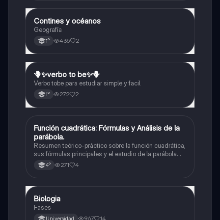
Contines y océanos
Geografía
Geografía
435
2
1°
🪻✨️verbo to be✨️🪻
Inglés
Verbo tobe para estudiar simple y facil
272
2
1°
Función cuadrática: Fórmulas y Análisis de la
Matemáticas
parábola.
Resumen teórico-práctico sobre la función cuadrática,
sus fórmulas principales y el estudio de la parábola
como representación gráfica.Incluye desarrollo de la
271
4
4°
forma general, cálculo de raíces, vértice y elementos
fundamentales para su interpretación
Biologia
Biología
Fases
967
14
Universidad