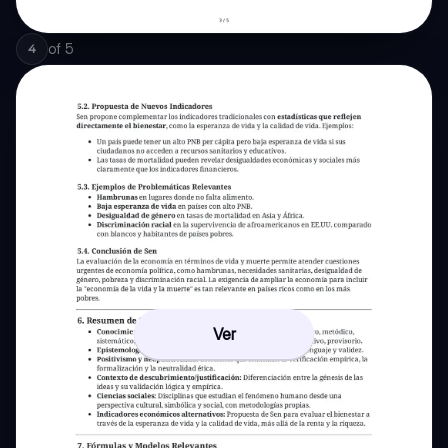
of
5
4
Ver