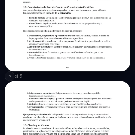
of
5
2