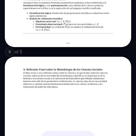
of
5
5