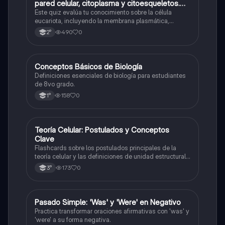
pared celular, citoplasma y citoesqueletos.
nombre se las partes de la celula eucariota
Este quiz evalúa tu conocimiento sobre la célula
eucariota, incluyendo la membrana plasmática,
núcleo, pared celular, citoplasma y citoesqueleto.
490
0
2°
C
Conceptos Básicos de Biología
Biología
Definiciones esenciales de biología para estudiantes
de 8vo grado.
158
0
1°
T
Teoría Celular: Postulados y Conceptos
Biología
Clave
Flashcards sobre los postulados principales de la
teoría celular y las definiciones de unidad estructural
y funcional.
173
0
3°
P
Pasado Simple: 'Was' y 'Were' en Negativo
Inglés
Practica transformar oraciones afirmativas con 'was' y
'were' a su forma negativa.