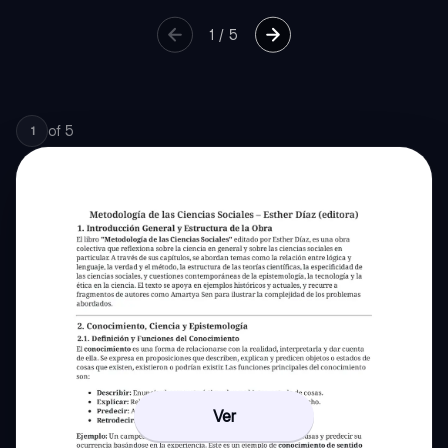
1
/
5
of
5
1
Ver