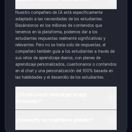
Nuestro compañero de IA está específicamente
adaptado a las necesidades de los estudiantes.
Basándonos en los millones de contenidos que
tenemos en la plataforma, podemos dar a los
estudiantes respuestas realmente significativas y
relevantes. Pero no se trata solo de respuestas, el
compañero también guía a los estudiantes a través de
sus retos de aprendizaje diarios, con planes de
aprendizaje personalizados, cuestionarios o contenidos
en el chat y una personalización del 100% basada en
las habilidades y el desarrollo de los estudiantes.
¿Dónde puedo descargar la app
Knowunity?
Puedes descargar la app en Google Play Store y Apple
App Store.
¿Knowunity es totalmente gratuito?