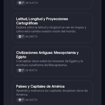
146
0
2°
L
Latitud, Longitud y Proyecciones
Geografía
Cartográficas
Explora cómo la latitud y longitud se ven en mapas y
cómo esto cambia nuestra visión del mundo.
235
0
1°
C
Civilizaciones Antiguas: Mesopotamia y
Historia
Egipto
Conceptos clave sobre los faraones de Egipto y la
escritura cuneiforme de Mesopotamia.
153
0
2°
P
Países y Capitales de América
Geografía
Aprende y memoriza las capitales de países clave de
América.
120
0
1°