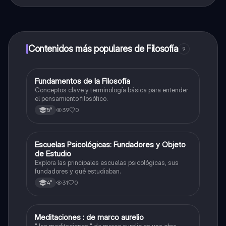
¡Sí lo es! Tienes acceso totalmente gratuito a todo el
contenido de la app, puedes chatear con otros
alumnos y recibir ayuda inmeditamente. Puedes ganar
dinero utilizando la aplicación, que te permitirá acceder
a determinadas funciones.
Contenidos más populares de Filosofía
9
F
Fundamentos de la Filosofía
Filosofía
Conceptos clave y terminología básica para entender
el pensamiento filosófico.
39
0
5°
E
Escuelas Psicológicas: Fundadores y Objeto
Filosofía
de Estudio
Explora las principales escuelas psicológicas, sus
fundadores y qué estudiaban.
31
0
4°
Meditaciones : de marco aurelio
Filosofía