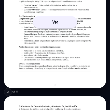
Ver
of
5
3