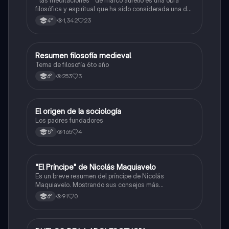
" las meditaciones " de marco aurelio es una obra
filosófica y espiritual que ha sido considerada una de
las mas importantes y influyentes de la historia.
1,342
23
4°
Resumen filosofía medieval
Filosofía
Tema de filosofía 6to año
253
3
6°
El origen de la sociología
Filosofía
Los padres fundadores
165
4
5°
"El Príncipe" de Nicolás Maquiavelo
Filosofía
Es un breve resumen del príncipe de Nicolás
Maquiavelo. Mostrando sus consejos más
pragmáticos
91
0
6°