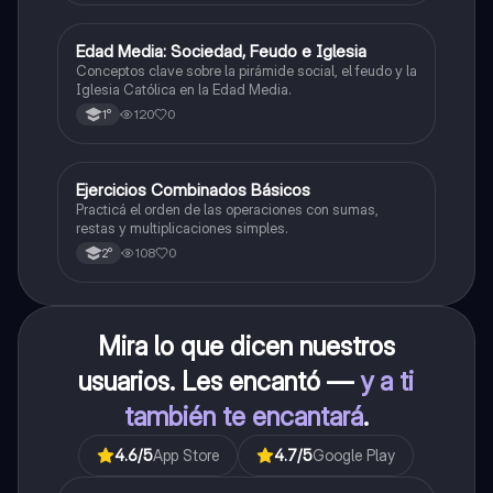
E
Edad Media: Sociedad, Feudo e Iglesia
Historia
Conceptos clave sobre la pirámide social, el feudo y la
Iglesia Católica en la Edad Media.
120
0
1°
E
Ejercicios Combinados Básicos
Matemáticas
Practicá el orden de las operaciones con sumas,
restas y multiplicaciones simples.
108
0
2°
Mira lo que dicen nuestros
usuarios. Les encantó —
y a ti
también te encantará
.
4.6
/5
App Store
4.7
/5
Google Play