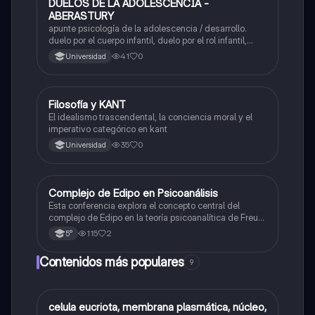
DUELOS DE LA ADOLESCENCIA -
Filosofía
ABERASTURY
apunte psicología de la adolescencia / desarrollo.
duelo por el cuerpo infantil, duelo por el rol infantil,
duelo por los padres de la infancia, impacto en el
41
0
Universidad
psiquismo. teoría de arminda aberastury
Filosofía y KANT
Filosofía
El idealismo trascendental, la conciencia moral y el
imperativo categórico en kant
35
0
Universidad
Complejo de Edipo en Psicoanálisis
Filosofía
Esta conferencia explora el concepto central del
complejo de Edipo en la teoría psicoanalítica de Freud,
incluyendo deseos amorosos y hostiles hacia los
115
2
5°
padres.
Contenidos más populares
9
C
celula eucriota, membrana plasmática, núcleo,
Biología