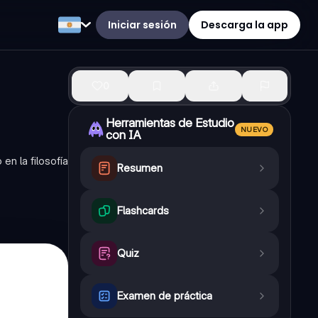
Iniciar sesión
Descarga la app
0
Herramientas de Estudio
NUEVO
con IA
en la filosofía
Resumen
Flashcards
Quiz
Examen de práctica