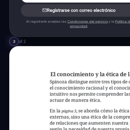
Regístrarse con correo electrónico
Al registrarte aceptas las
Condiciones del servicio
y la
Política 
privacidad
.
of
2
2