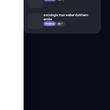
sociología max weber durkheim
emilie
Historia
5°