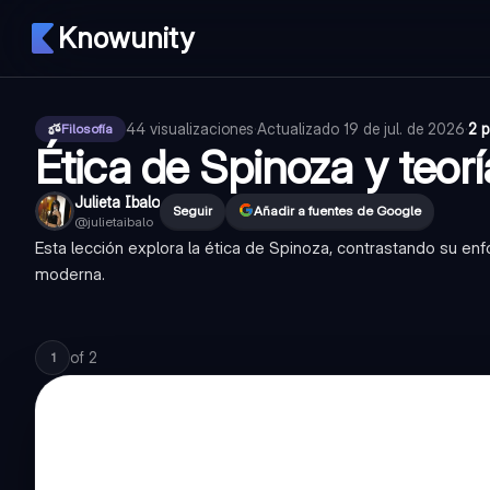
Knowunity
44
visualizaciones
·
Actualizado
19 de jul. de 2026
·
2 
Filosofía
Ética de Spinoza y teorí
Julieta Ibalo
Seguir
Añadir a fuentes de Google
@
julietaibalo
Esta lección explora la ética de Spinoza, contrastando su enf
moderna.
of
2
1