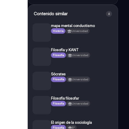
Contenido similar
6
mapa mental conductismo
Historia
Universidad
Filosofía y KANT
Filosofía
Universidad
Sócrates
Filosofía
Universidad
Filosofía filosofar
Filosofía
Universidad
El origen de la sociología
Filosofía
5°