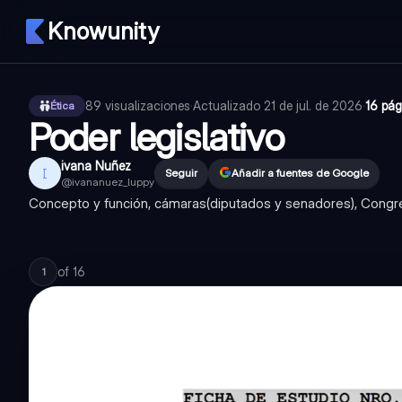
Knowunity
89
visualizaciones
·
Actualizado
21 de jul. de 2026
·
16 pág
Ética
Poder legislativo
ivana Nuñez
I
Seguir
Añadir a fuentes de Google
@
ivananuez_luppy
Concepto y función, cámaras(diputados y senadores), Congr
of
16
1