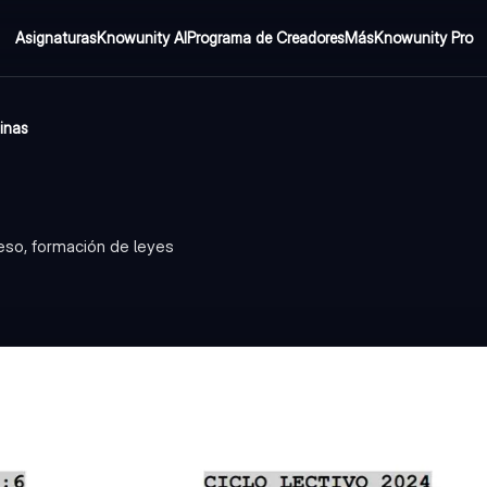
Asignaturas
Knowunity AI
Programa de Creadores
Más
Knowunity Pro
inas
eso, formación de leyes