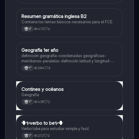
Resumen gramática inglesa B2
Inglés
Contiene los temas básicos necesarios para el FCE
472
6
6°
Geografía 1er año
Geografía
definición geografía-coordenadas geográficas-
meridianos-paralelos-definición latitud y longitud-
elementos del mapa-definición mapa-localización
284
3
1°
relativa y absoluta
Contines y océanos
Geografía
Geografía
435
2
1°
🪻✨️verbo to be✨️🪻
Inglés
Verbo tobe para estudiar simple y facil
272
2
1°