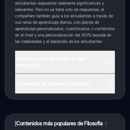
estudiantes respuestas realmente significativas y
relevantes. Pero no se trata solo de respuestas, el
compañero también guía a los estudiantes a través de
sus retos de aprendizaje diarios, con planes de
aprendizaje personalizados, cuestionarios o contenidos
en el chat y una personalización del 100% basada en
las habilidades y el desarrollo de los estudiantes.
¿Dónde puedo descargar la app
Knowunity?
Puedes descargar la app en Google Play Store y Apple
App Store.
¿Knowunity es totalmente gratuito?
¡Sí lo es! Tienes acceso totalmente gratuito a todo el
contenido de la app, puedes chatear con otros
alumnos y recibir ayuda inmeditamente. Puedes ganar
dinero utilizando la aplicación, que te permitirá acceder
a determinadas funciones.
Contenidos más populares de Filosofía
9