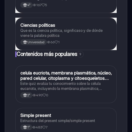
167
5
4°
Ciencias políticas
Ciencia Política
Que es la ciencia política, significaso y de dónde
viene la palabra política
66
1
Universidad
Contenidos más populares
9
C
celula eucriota, membrana plasmática, núcleo,
Biología
pared celular, citoplasma y citoesqueletos.
nombre se las partes de la celula eucariota
Este quiz evalúa tu conocimiento sobre la célula
eucariota, incluyendo la membrana plasmática,
núcleo, pared celular, citoplasma y citoesqueleto.
490
0
2°
Simple present
Inglés
Estructura del present simple/simple present
483
7
1°