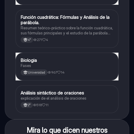
Función cuadrática: Fórmulas y Análisis de la
Matemáticas
parábola.
Resumen teórico-práctico sobre la función cuadrática,
sus fórmulas principales y el estudio de la parábola
como representación gráfica.Incluye desarrollo de la
271
4
4°
forma general, cálculo de raíces, vértice y elementos
fundamentales para su interpretación
Biologia
Biología
Fases
967
14
Universidad
Análisis sintáctico de oraciones
Lengua
explicación de el análisis de oraciones
518
11
2°
Mira lo que dicen nuestros