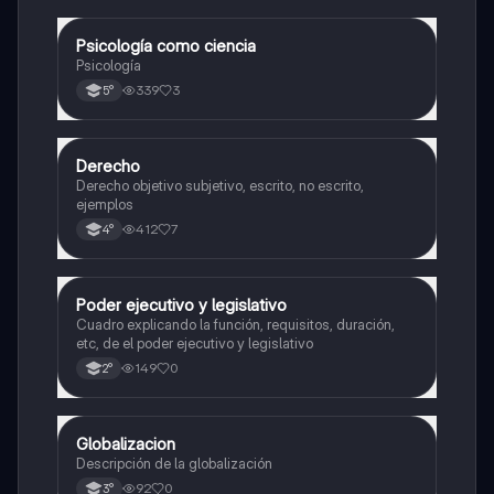
Psicología como ciencia
Filosofía
Psicología
339
3
5°
Derecho
Ciencia Política
Derecho objetivo subjetivo, escrito, no escrito,
ejemplos
412
7
4°
Poder ejecutivo y legislativo
Ciencia Política
Cuadro explicando la función, requisitos, duración,
etc, de el poder ejecutivo y legislativo
149
0
2°
Globalizacion
Ciencia Política
Descripción de la globalización
92
0
3°