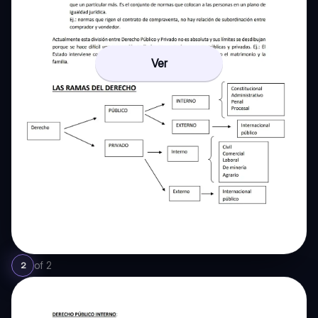
Ver
of
2
2