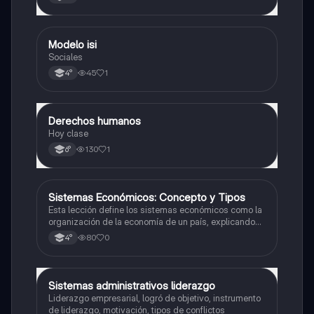
Modelo isi
Historia
Sociales
45
1
4°
Derechos humanos
Ciencia Política
Hoy clase
130
1
6°
Sistemas Económicos: Concepto y Tipos
Ciencia Política
Esta lección define los sistemas económicos como la
organización de la economía de un país, explicando
su propósito de regular las actividades económicas y
80
0
4°
abordando las preguntas fundamentales sobre
producción, distribución y consumo.
Sistemas administrativos liderazgo
Ciencia Política
Liderazgo empresarial, logró de objetivo, instrumento
de liderazgo, motivación, tipos de conflictos