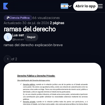
Abrir la app
66
visualizaciones
·
Ciencia Política
Actualizado
30 de jul. de 2026
·
2 páginas
ramas del derecho
Lua sarr
L
Seguir
@
luasarr
ramas del derecho explicación breve
of
2
1