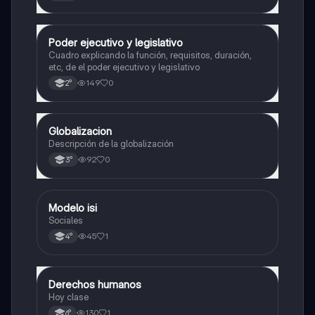
Poder ejecutivo y legislativo
Ciencia Política
Cuadro explicando la función, requisitos, duración,
etc, de el poder ejecutivo y legislativo
149
0
2°
Globalizacion
Ciencia Política
Descripción de la globalización
92
0
3°
Modelo isi
Historia
Sociales
45
1
4°
Derechos humanos
Ciencia Política
Hoy clase
130
1
6°