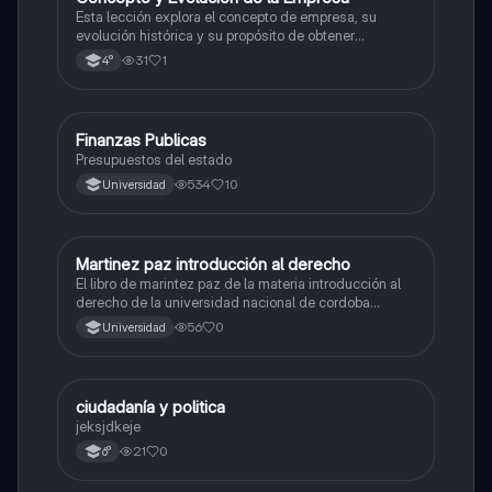
Esta lección explora el concepto de empresa, su
evolución histórica y su propósito de obtener
beneficios económicos a través de diversas
31
1
4°
actividades.
Finanzas Publicas
Ciencia Política
Presupuestos del estado
534
10
Universidad
Martinez paz introducción al derecho
Historia
El libro de marintez paz de la materia introducción al
derecho de la universidad nacional de cordoba
Argentina
56
0
Universidad
ciudadanía y politica
Ciencia Política
jeksjdkeje
21
0
6°