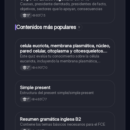
Causas, presidente derrotado, presidentes de facto,
objetivos, sectores que lo apoyan, consecuencias
83
3
5°
Contenidos más populares
9
C
celula eucriota, membrana plasmática, núcleo,
Biología
pared celular, citoplasma y citoesqueletos.
nombre se las partes de la celula eucariota
Este quiz evalúa tu conocimiento sobre la célula
eucariota, incluyendo la membrana plasmática,
núcleo, pared celular, citoplasma y citoesqueleto.
490
0
2°
Simple present
Inglés
Estructura del present simple/simple present
483
7
1°
Resumen gramática inglesa B2
Inglés
Contiene los temas básicos necesarios para el FCE