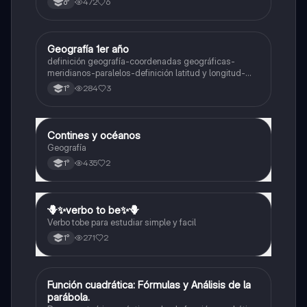
472
6
6°
Geografía 1er año
Geografía
definición geografía-coordenadas geográficas-
meridianos-paralelos-definición latitud y longitud-
elementos del mapa-definición mapa-localización
284
3
1°
relativa y absoluta
Contines y océanos
Geografía
Geografía
435
2
1°
🪻✨️verbo to be✨️🪻
Inglés
Verbo tobe para estudiar simple y facil
271
2
1°
Función cuadrática: Fórmulas y Análisis de la
Matemáticas
parábola.