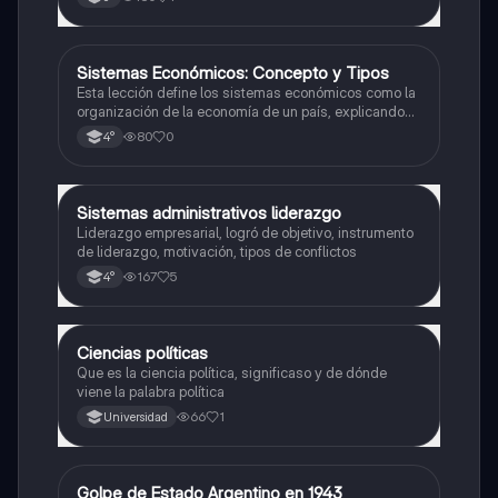
Sistemas Económicos: Concepto y Tipos
Ciencia Política
Esta lección define los sistemas económicos como la
organización de la economía de un país, explicando
su propósito de regular las actividades económicas y
80
0
4°
abordando las preguntas fundamentales sobre
producción, distribución y consumo.
Sistemas administrativos liderazgo
Ciencia Política
Liderazgo empresarial, logró de objetivo, instrumento
de liderazgo, motivación, tipos de conflictos
167
5
4°
Ciencias políticas
Ciencia Política
Que es la ciencia política, significaso y de dónde
viene la palabra política
66
1
Universidad
Golpe de Estado Argentino en 1943
Historia