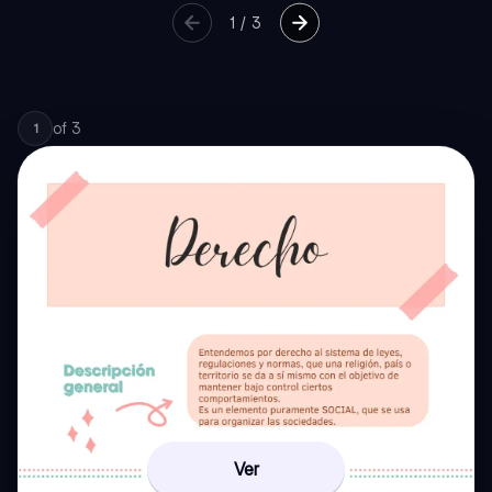
1
/
3
of
3
1
Ver