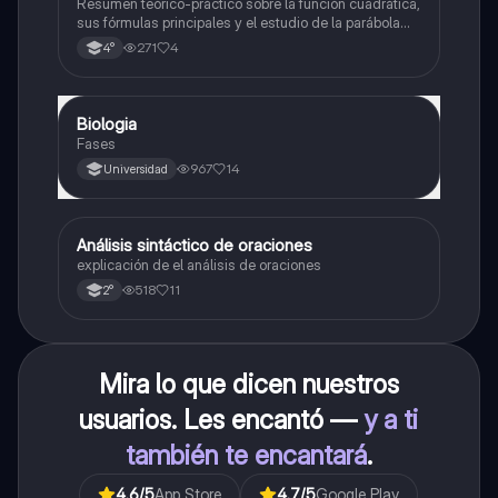
Resumen teórico-práctico sobre la función cuadrática,
sus fórmulas principales y el estudio de la parábola
como representación gráfica.Incluye desarrollo de la
271
4
4°
forma general, cálculo de raíces, vértice y elementos
fundamentales para su interpretación
Biologia
Biología
Fases
967
14
Universidad
A
Análisis sintáctico de oraciones
Lengua
explicación de el análisis de oraciones
518
11
2°
Mira lo que dicen nuestros
usuarios. Les encantó —
y a ti
también te encantará
.
4.6
/5
App Store
4.7
/5
Google Play