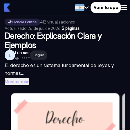
Abrir la app
412
visualizaciones
·
Ciencia Política
Actualizado
26 de jul. de 2026
·
3 páginas
Derecho: Explicación Clara y
Ejemplos
Lua sarr
L
Seguir
@
luasarr
El derecho es un sistema fundamental de leyes y
normas...
Mostrar más