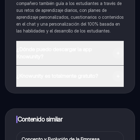
compañero también guía a los estudiantes a través de
sus retos de aprendizaje diarios, con planes de
aprendizaje personalizados, cuestionarios o contenidos
en el chat y una personalización del 100% basada en
las habilidades y el desarrollo de los estudiantes.
¿Dónde puedo descargar la app
Knowunity?
Puedes descargar la app en Google Play Store y Apple
App Store.
¿Knowunity es totalmente gratuito?
¡Sí lo es! Tienes acceso totalmente gratuito a todo el
contenido de la app, puedes chatear con otros
alumnos y recibir ayuda inmeditamente. Puedes ganar
dinero utilizando la aplicación, que te permitirá acceder
a determinadas funciones.
Contenido similar
Concepto y Evolución de la Empresa
Ciencia Política