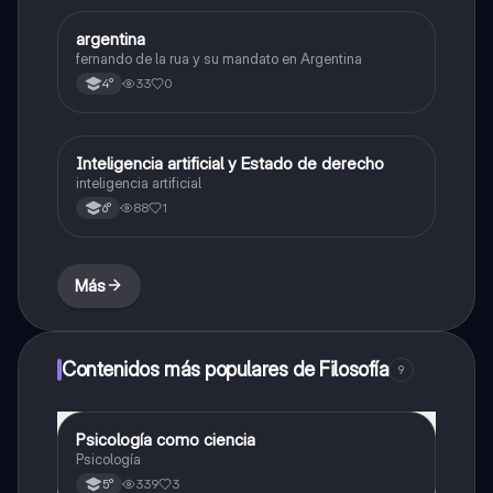
A
argentina
Ciencia Política
fernando de la rua y su mandato en Argentina
33
0
4°
Inteligencia artificial y Estado de derecho
Ciencia Política
inteligencia artificial
88
1
6°
Más
Contenidos más populares de Filosofía
9
Psicología como ciencia
Filosofía
Psicología
339
3
5°