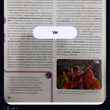
Ver
of
7
6