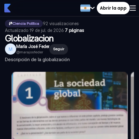
Abrir la app
92
visualizaciones
·
Ciencia Política
Actualizado
19 de jul. de 2026
·
7 páginas
Globalizacion
María José Feder
M
Seguir
@
marajosfeder
Descripción de la globalización