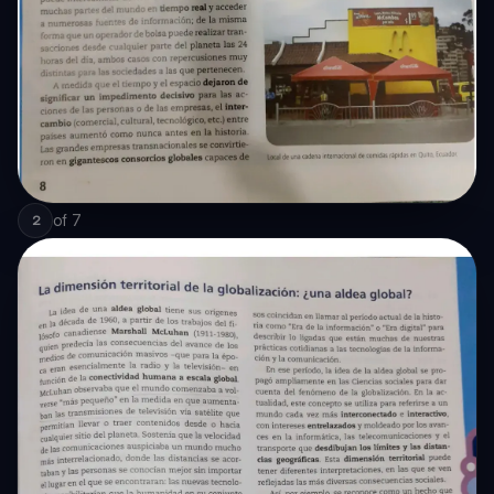
of
7
2