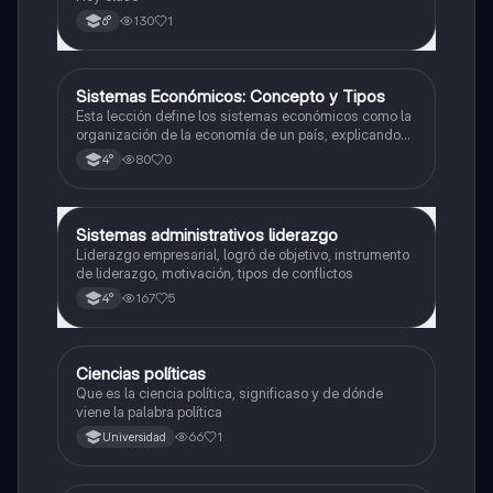
130
1
6°
Sistemas Económicos: Concepto y Tipos
Ciencia Política
Esta lección define los sistemas económicos como la
organización de la economía de un país, explicando
su propósito de regular las actividades económicas y
80
0
4°
abordando las preguntas fundamentales sobre
producción, distribución y consumo.
Sistemas administrativos liderazgo
Ciencia Política
Liderazgo empresarial, logró de objetivo, instrumento
de liderazgo, motivación, tipos de conflictos
167
5
4°
Ciencias políticas
Ciencia Política
Que es la ciencia política, significaso y de dónde
viene la palabra política
66
1
Universidad