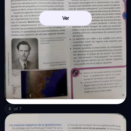
Ver
of
7
3