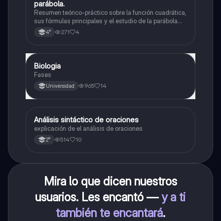
parábola.
Resumen teórico-práctico sobre la función cuadrática,
sus fórmulas principales y el estudio de la parábola
como representación gráfica.Incluye desarrollo de la
271
4
4°
forma general, cálculo de raíces, vértice y elementos
fundamentales para su interpretación
Biologia
Biología
Fases
965
14
Universidad
Análisis sintáctico de oraciones
Lengua
explicación de el análisis de oraciones
514
10
2°
Mira lo que dicen nuestros
usuarios. Les encantó —
y a ti
también te encantará
.