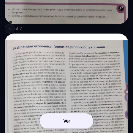
of
7
4
Ver