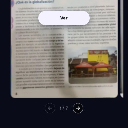
Ver
1
/
7