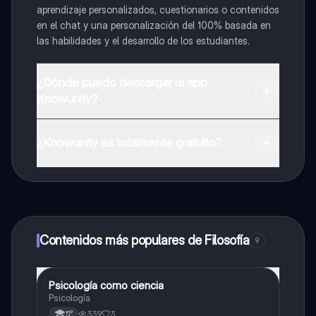
aprendizaje personalizados, cuestionarios o contenidos
en el chat y una personalización del 100% basada en
las habilidades y el desarrollo de los estudiantes.
¿Dónde puedo descargar la app
Knowunity?
Puedes descargar la app en Google Play Store y Apple
App Store.
¿Knowunity es totalmente gratuito?
¡Sí lo es! Tienes acceso totalmente gratuito a todo el
contenido de la app, puedes chatear con otros
alumnos y recibir ayuda inmeditamente. Puedes ganar
dinero utilizando la aplicación, que te permitirá acceder
a determinadas funciones.
Contenidos más populares de Filosofía
9
Psicología como ciencia
Filosofía
Psicología
339
3
5°