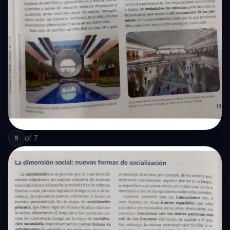
of
7
5