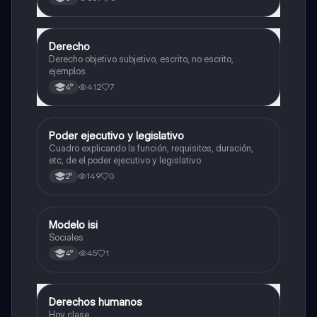
Derecho
Ciencia Política
Derecho objetivo subjetivo, escrito, no escrito,
ejemplos
412
7
4°
Poder ejecutivo y legislativo
Ciencia Política
Cuadro explicando la función, requisitos, duración,
etc, de el poder ejecutivo y legislativo
149
0
2°
Modelo isi
Historia
Sociales
45
1
4°
Derechos humanos
Ciencia Política
Hoy clase