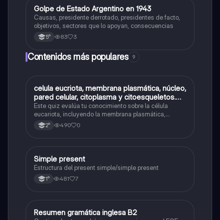
Golpe de Estado Argentino en 1943
Historia
Causas, presidente derrotado, presidentes de facto,
objetivos, sectores que lo apoyan, consecuencias
83
3
5°
Contenidos más populares
9
C
celula eucriota, membrana plasmática, núcleo,
Biología
pared celular, citoplasma y citoesqueletos.
nombre se las partes de la celula eucariota
Este quiz evalúa tu conocimiento sobre la célula
eucariota, incluyendo la membrana plasmática,
núcleo, pared celular, citoplasma y citoesqueleto.
490
0
2°
Simple present
Inglés
Estructura del present simple/simple present
481
7
1°
Resumen gramática inglesa B2
Inglés