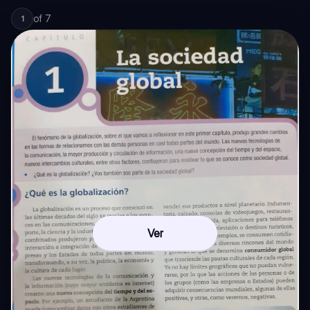
of
7
1
Ver