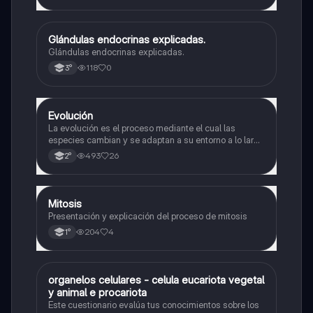
Glándulas endocrinas explicadas.
Biología
Glándulas endocrinas explicadas.
118
0
3°
Evolución
Biología
La evolución es el proceso mediante el cual las
especies cambian y se adaptan a su entorno a lo largo
del tiempo.
493
26
2°
Mitosis
Biología
Presentación y explicación del proceso de mitosis
204
4
1°
O
organelos celulares - celula eucariota vegetal
Biología
y animal e procariota
Este cuestionario evalúa tus conocimientos sobre los