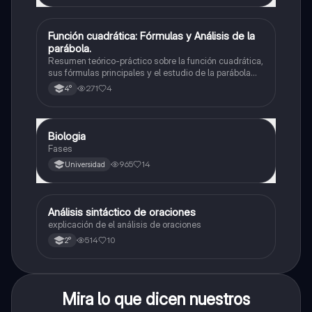
Función cuadrática: Fórmulas y Análisis de la
Matemáticas
parábola.
Resumen teórico-práctico sobre la función cuadrática,
sus fórmulas principales y el estudio de la parábola
como representación gráfica.Incluye desarrollo de la
271
4
4°
forma general, cálculo de raíces, vértice y elementos
fundamentales para su interpretación
Biologia
Biología
Fases
965
14
Universidad
Análisis sintáctico de oraciones
Lengua
explicación de el análisis de oraciones
514
10
2°
Mira lo que dicen nuestros