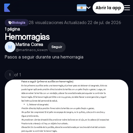
Abrir la app
28
visualizaciones
·
Actualizado
22 de jul. de 2026
·
Biología
1 página
Hemorragias
Martina Correa
M
Seguir
@
martinaco_4swzn
Pasos a seguir durante una hemorragia
of
1
1