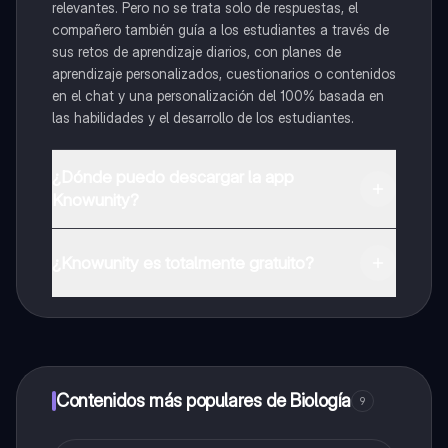
relevantes. Pero no se trata solo de respuestas, el
compañero también guía a los estudiantes a través de
sus retos de aprendizaje diarios, con planes de
aprendizaje personalizados, cuestionarios o contenidos
en el chat y una personalización del 100% basada en
las habilidades y el desarrollo de los estudiantes.
¿Dónde puedo descargar la app
Knowunity?
Puedes descargar la app en Google Play Store y Apple
App Store.
¿Knowunity es totalmente gratuito?
¡Sí lo es! Tienes acceso totalmente gratuito a todo el
contenido de la app, puedes chatear con otros
alumnos y recibir ayuda inmeditamente. Puedes ganar
dinero utilizando la aplicación, que te permitirá acceder
a determinadas funciones.
Contenidos más populares de Biología
9