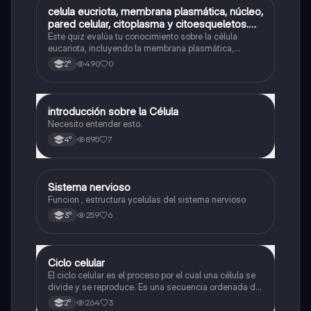
C
celula eucriota, membrana plasmática, núcleo,
Biología
pared celular, citoplasma y citoesqueletos.
nombre se las partes de la celula eucariota
Este quiz evalúa tu conocimiento sobre la célula
eucariota, incluyendo la membrana plasmática,
núcleo, pared celular, citoplasma y citoesqueleto.
490
0
2°
introducción sobre la Célula
Biología
Necesito entender esto.
895
7
4°
Sistema nervioso
Biología
Funcion , estructura ycelulas del sistema nervioso
259
6
3°
Ciclo celular
Biología
El ciclo celular es el proceso por el cual una célula se
divide y se reproduce. Es una secuencia ordenada de
eventos que permiten la replicación del material
264
3
2°
genético y la formación de dos células hijas idénticas