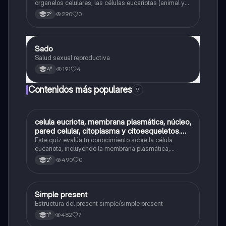
organelos celulares, las células eucariotas (animal y
vegetal) y las células procariotas.
290
0
2°
Sado
Biología
Salud sexual reproductiva
191
4
4°
Contenidos más populares
9
C
celula eucriota, membrana plasmática, núcleo,
Biología
pared celular, citoplasma y citoesqueletos.
nombre se las partes de la celula eucariota
Este quiz evalúa tu conocimiento sobre la célula
eucariota, incluyendo la membrana plasmática,
núcleo, pared celular, citoplasma y citoesqueleto.
490
0
2°
Simple present
Inglés
Estructura del present simple/simple present
482
7
1°