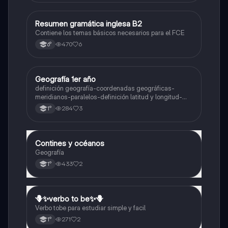
Resumen gramática inglesa B2
Inglés
Contiene los temas básicos necesarios para el FCE
470
6
6°
Geografía 1er año
Geografía
definición geografía-coordenadas geográficas-
meridianos-paralelos-definición latitud y longitud-
elementos del mapa-definición mapa-localización
284
3
1°
relativa y absoluta
Contines y océanos
Geografía
Geografía
433
2
1°
🪻✨️verbo to be✨️🪻
Inglés
Verbo tobe para estudiar simple y facil
271
2
1°