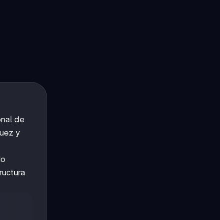
onal de
guez y
do
ructura