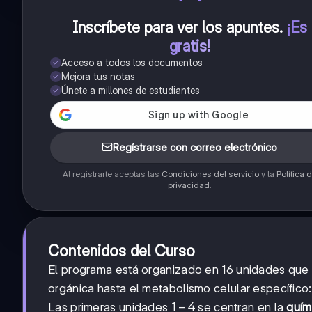
Inscríbete para ver los apuntes
.
¡Es
gratis!
Acceso a todos los documentos
Mejora tus notas
Únete a millones de estudiantes
Regístrarse con correo electrónico
Al registrarte aceptas las
Condiciones del servicio
y la
Política 
privacidad
.
Contenidos del Curso
El programa está organizado en 16 unidades que
orgánica hasta el metabolismo celular específico:
1-
1
−
4
Las primeras unidades
se centran en la
quím