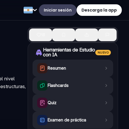
Iniciar sesión
Descarga la app
13
Herramientas de Estudio
NUEVO
con IA
Resumen
l nivel
Flashcards
estructuras,
Quiz
Examen de práctica