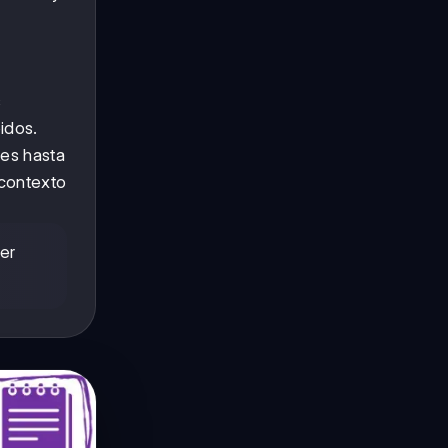
s
idos.
les hasta
 contexto
cer