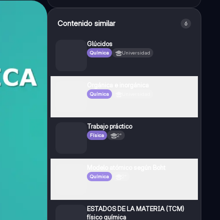
Contenido similar
6
Glúcidos
Química
Universidad
Orgánica e inorgánica
Química
Universidad
Trabajo práctico
Física
2°
Modelo atómico según Boht
Química
2°
ESTADOS DE LA MATERIA (TCM)
físico química