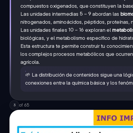
4
compuestos oxigenados, que constituyen la base 
5-
5
−
9
Las unidades intermedias
abordan las
biomo
9
nitrogenados, aminoácidos, péptidos, proteínas, n
10-
10
−
16
Las unidades finales
exploran el
metaboli
16
biológicas, y el metabolismo específico de hidrat
Esta estructura te permite construir tu conocimi
los complejos procesos metabólicos que ocurren 
agrícola.
🌱 La distribución de contenidos sigue una lóg
conexiones entre la química básica y los fenó
of
65
3