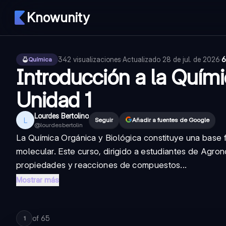
Knowunity
342
visualizaciones
·
Actualizado
28 de jul. de 2026
·
6
Química
Introducción a la Quími
Unidad 1
Lourdes Bertolino
L
Seguir
Añadir a fuentes de Google
@
lourdesbertolin
La Química Orgánica y Biológica constituye una base 
molecular. Este curso, dirigido a estudiantes de Agron
propiedades y reacciones de compuestos...
Mostrar más
of
65
1