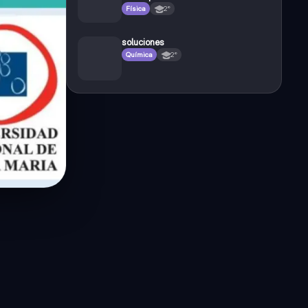
Física
2°
soluciones
Química
2°